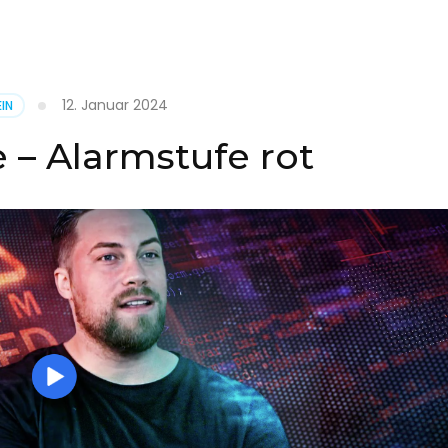
it
12. Januar 2024
IN
on
 – Alarmstufe rot