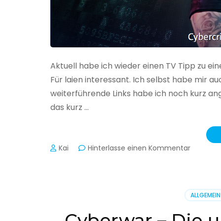
Aktuell habe ich wieder einen TV Tipp zu ei
Für laien interessant. Ich selbst habe mir
weiterführende Links habe ich noch kurz an
das kurz …
zu
Kai
Hinterlasse einen Kommentar
Cybercr
–
Alarmstu
rot
ALLGEMEIN
Cyberwar – Die u