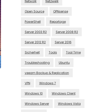
Network
Netzwerk
Open Source
OPNsense
PowerShell
Reportage
Server 2003 R2
Server 2008 R2
Server 2012 R2
Server 2016
Sicherheit
Tools
Tool Time
Troubleshooting
Ubuntu
veeam Backup & Replication
VPN
Windows 7
Windows 10
Windows Client
Windows Server
Windows Vista