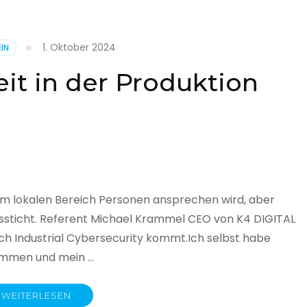
1. Oktober 2024
IN
cht
it in der Produktion
it
land
licht
im lokalen Bereich Personen ansprechen wird, aber
ssticht. Referent Michael Krammel CEO von K4 DIGITAL
 Industrial Cybersecurity kommt.Ich selbst habe
nommen und mein …
WEITERLESEN