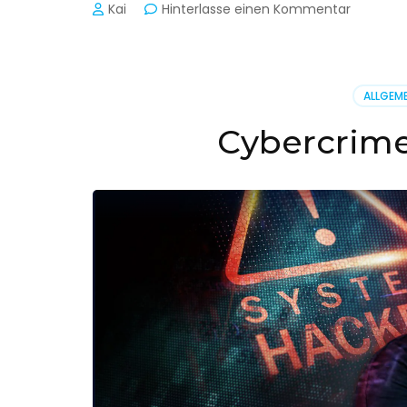
zu
Kai
Hinterlasse einen Kommentar
Cyber-
Sicherhe
in
der
ALLGEME
Produkti
Cybercrime