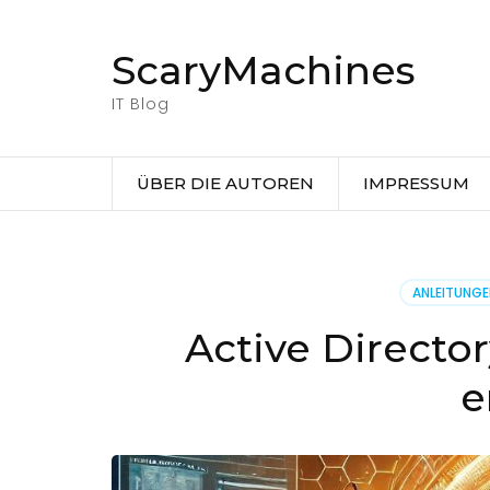
Zum
Inhalt
ScaryMachines
springen
(Eingabetaste
IT Blog
drücken)
ÜBER DIE AUTOREN
IMPRESSUM
ANLEITUNG
Active Directo
e