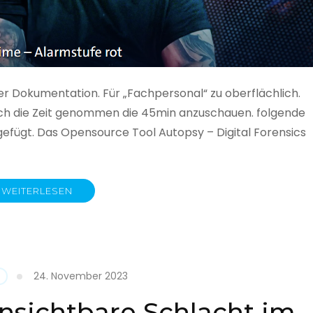
ner Dokumentation. Für „Fachpersonal“ zu oberflächlich.
 auch die Zeit genommen die 45min anzuschauen. folgende
gefügt. Das Opensource Tool Autopsy – Digital Forensics
WEITERLESEN
ime
fe
24. November 2023
nsichtbare Schlacht im