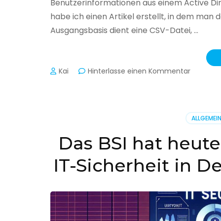
Benutzerinformationen aus einem Active Di
habe ich einen Artikel erstellt, in dem man
Ausgangsbasis dient eine CSV-Datei, …
zu
Kai
Hinterlasse einen Kommentar
Active
Director
–
Benutzer
ALLGEMEI
aus
CSV
Das BSI hat heute
erstellen
IT-Sicherheit in D