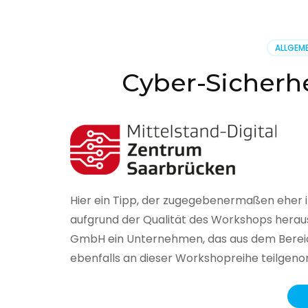
BSI
hat
heute
ALLGEME
seinen
Lageberi
Cyber-Sicherhe
zur
IT-
Sicherhe
in
Deutsch
veröffent
Hier ein Tipp, der zugegebenermaßen eher 
aufgrund der Qualität des Workshops herau
GmbH ein Unternehmen, das aus dem Bereich
ebenfalls an dieser Workshopreihe teilge