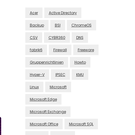
Acer
Active Directory
Backup
BSI
ChromeOS
CSV
CYBR360
DNS
fabrik6
Firewall
Freeware
Gruppenrichtlinien
Howto
Hyper-V
IPSEC
KMU
Linux
Microsoft
Microsoft Edge
Microsoft Exchange
Microsoft Office
Microsoft SQL