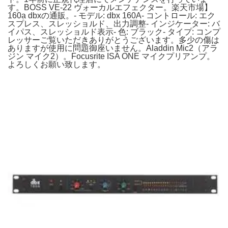
す。BOSS VE-22 ヴォーカルエフェクター。楽天市場】
160a dbxの通販。- モデル: dbx 160A- コントロール: エク
スプレス、スレッショルド、出力調整- インジケーター: バ
イパス、スレッショルド表示- 色: ブラック- タイプ: コンプ
レッサーご覧いただきありがとうございます。多少の傷は
ありますが使用に問題御座いません。Aladdin Mic2（アラ
ジン マイク2）。Focusrite ISA ONE マイクプリアンプ。
よろしくお願い致します。