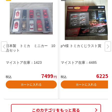
日本製 トミカ ミニカー 10
p*r様 トミカくじラスト賞
点セット
マイストア在庫：
1423
マイストア在庫：
4485
7499
6225
税込
円
税込
円
カートに入れる
カートに入れる
このカテゴリをもっと見る