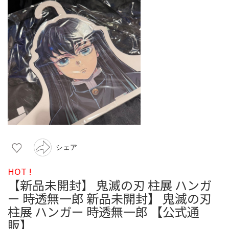
シェア
HOT !
【新品未開封】 鬼滅の刃 柱展 ハンガ
ー 時透無一郎 新品未開封】 鬼滅の刃
柱展 ハンガー 時透無一郎 【公式通
販】