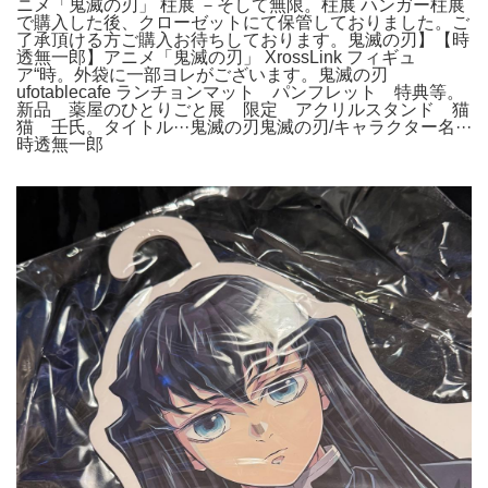
ニメ「鬼滅の刃」 柱展 －そして無限。柱展 ハンガー柱展
で購入した後、クローゼットにて保管しておりました。ご
了承頂ける方ご購入お待ちしております。鬼滅の刃】【時
透無一郎】アニメ「鬼滅の刃」 XrossLink フィギュ
ア“時。外袋に一部ヨレがございます。鬼滅の刃
ufotablecafe ランチョンマット パンフレット 特典等。
新品 薬屋のひとりごと展 限定 アクリルスタンド 猫
猫 壬氏。タイトル···鬼滅の刃鬼滅の刃/キャラクター名···
時透無一郎