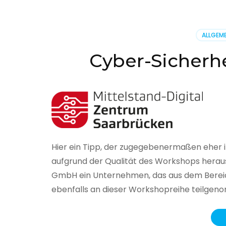
BSI
hat
heute
ALLGEME
seinen
Lageberi
Cyber-Sicherhe
zur
IT-
Sicherhe
in
Deutsch
veröffent
Hier ein Tipp, der zugegebenermaßen eher 
aufgrund der Qualität des Workshops herau
GmbH ein Unternehmen, das aus dem Bereich
ebenfalls an dieser Workshopreihe teilge