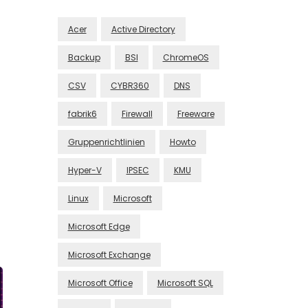
Acer
Active Directory
Backup
BSI
ChromeOS
CSV
CYBR360
DNS
fabrik6
Firewall
Freeware
Gruppenrichtlinien
Howto
Hyper-V
IPSEC
KMU
Linux
Microsoft
Microsoft Edge
Microsoft Exchange
Microsoft Office
Microsoft SQL