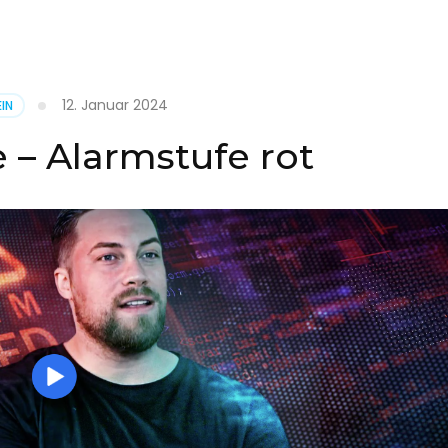
it
12. Januar 2024
IN
on
 – Alarmstufe rot