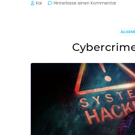
zu
Kai
Hinterlasse einen Kommentar
Cyber-
Sicherhe
in
der
ALLGEME
Produkti
Cybercrime