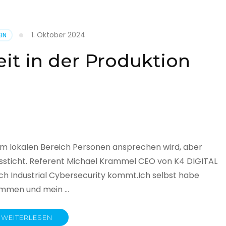
1. Oktober 2024
IN
cht
it in der Produktion
it
land
licht
im lokalen Bereich Personen ansprechen wird, aber
ssticht. Referent Michael Krammel CEO von K4 DIGITAL
 Industrial Cybersecurity kommt.Ich selbst habe
nommen und mein …
WEITERLESEN