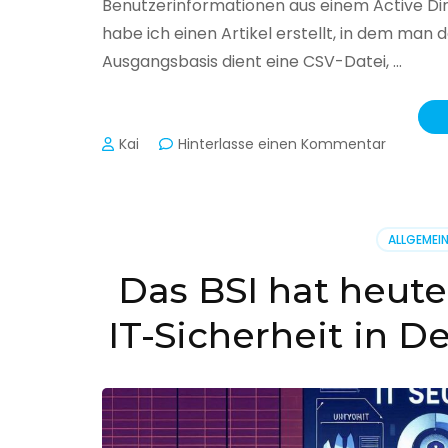
Benutzerinformationen aus einem Active Di
habe ich einen Artikel erstellt, in dem man
Ausgangsbasis dient eine CSV-Datei, …
zu
Kai
Hinterlasse einen Kommentar
Active
Director
–
Benutzer
ALLGEMEI
aus
CSV
Das BSI hat heute
erstellen
IT-Sicherheit in D