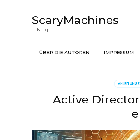
Zum
Inhalt
ScaryMachines
springen
(Eingabetaste
IT Blog
drücken)
ÜBER DIE AUTOREN
IMPRESSUM
ANLEITUNG
Active Directo
e