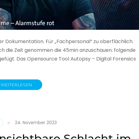
ner Dokumentation. Für „Fachpersonal“ zu oberflächlich.
 auch die Zeit genommen die 45min anzuschauen. folgende
gefügt. Das Opensource Tool Autopsy – Digital Forensics
WEITERLESEN
ime
fe
24. November 2023
nsichtbare Schlacht im