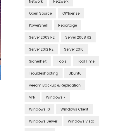
Network
Netzwerk
Open Source
OPNsense
PowerShell
Reportage
Server 2003 R2
Server 2008 R2
Server 2012 R2
Server 2016
Sicherheit
Tools
Tool Time
Troubleshooting
Ubuntu
veeam Backup & Replication
VPN
Windows 7
Windows 10
Windows Client
Windows Server
Windows Vista