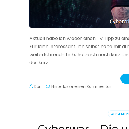
Aktuell habe ich wieder einen TV Tipp zu ei
Für laien interessant. Ich selbst habe mir
weiterführende Links habe ich noch kurz an
das kurz …
zu
Kai
Hinterlasse einen Kommentar
Cybercr
–
Alarmstu
rot
ALLGEMEIN
Cyberwar – Die u