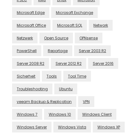
Microsoft Edge
Microsoft Exchange
Microsoft Office
Microsoft SQL
Network
Netzwerk
Open Source
OPNsense
PowerShell
Reportage
Server 2003 R2
Server 2008 R2
Server 2012 R2
Server 2016
Sicherheit
Tools
Tool Time
Troubleshooting
Ubuntu
veeam Backup & Replication
VPN
Windows 7
Windows 10
Windows Client
Windows Server
Windows Vista
Windows XP