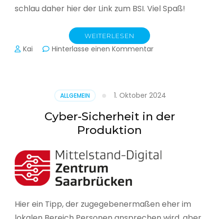
schlau daher hier der Link zum BSI. Viel Spaß!
WEITERLESEN
zu
Kai
Hinterlasse einen Kommentar
Das
BSI
hat
heute
1. Oktober 2024
ALLGEMEIN
seinen
Lagebericht
Cyber-Sicherheit in der
zur
Produktion
IT-
Sicherheit
in
Deutschland
veröffentlicht
Hier ein Tipp, der zugegebenermaßen eher im
lokalen Bereich Personen ansprechen wird, aber