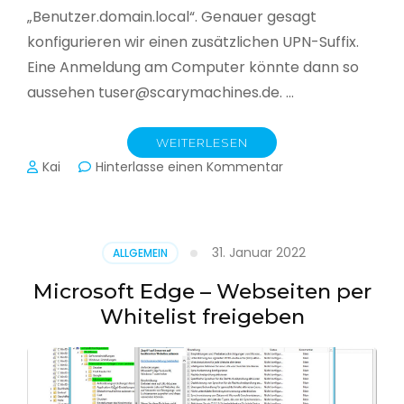
„Benutzer.domain.local“. Genauer gesagt
konfigurieren wir einen zusätzlichen UPN-Suffix.
Eine Anmeldung am Computer könnte dann so
aussehen tuser@scarymachines.de. …
WEITERLESEN
zu
Kai
Hinterlasse einen Kommentar
Zusätzlichen
User
Principal
Name
31. Januar 2022
ALLGEMEIN
(UPN)
im
Microsoft Edge – Webseiten per
Active
Whitelist freigeben
Directory
hinzufügen