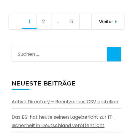
Seitennummerierung
1
Seite
2
Seite
…
6
Seite
Weiter
der
Beiträge
Suchen
nach:
NEUESTE BEITRÄGE
Active Directory – Benutzer aus CSV erstellen
Das BSI hat heute seinen Lagebericht zur IT-
Sicherheit in Deutschland veröffentlicht