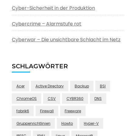
Cyber-Sicherheit in der Produktion
Cybercrime – Alarmstufe rot
Cyberwar – Die unsichtbare Schlacht im Netz
SCHLAGWÖRTER
Acer
Active Directory
Backup
BSI
ChromeOS
CSV
CYBR360
DNS
fabrik6
Firewall
Freeware
Gruppenrichtlinien
Howto
Hyper-V
IPSEC
KMU
Linux
Microsoft