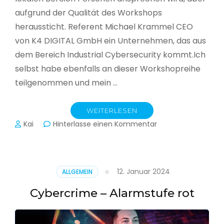
aufgrund der Qualität des Workshops
heraussticht. Referent Michael Krammel CEO
von K4 DIGITAL GmbH ein Unternehmen, das aus
dem Bereich Industrial Cybersecurity kommt.Ich
selbst habe ebenfalls an dieser Workshopreihe
teilgenommen und mein …
WEITERLESEN
zu
Kai
Hinterlasse einen Kommentar
Cyber-
Sicherheit
in
der
12. Januar 2024
ALLGEMEIN
Produktion
Cybercrime – Alarmstufe rot