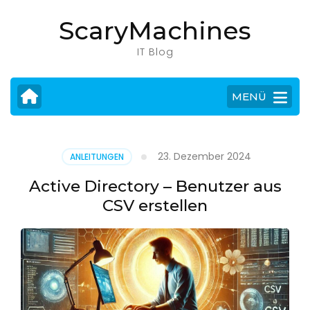
Zum
ScaryMachines
Inhalt
springen
IT Blog
(Eingabetaste
drücken)
MENÜ
23. Dezember 2024
ANLEITUNGEN
Active Directory – Benutzer aus
CSV erstellen