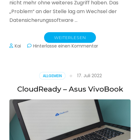
nicht mehr ohne weiteres Zugriff haben. Das
„Problem“ an der Stelle lag am Wechsel der
Datensicherungssoftware …
WEITERLESEN
zu
Kai
Hinterlasse einen Kommentar
Alle
Jahre
wieder
–
17. Juli 2022
ALLGEMEIN
Jahressicherung
CloudReady – Asus VivoBook