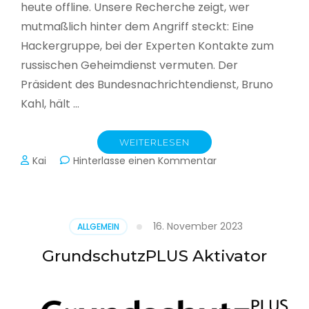
heute offline. Unsere Recherche zeigt, wer
mutmaßlich hinter dem Angriff steckt: Eine
Hackergruppe, bei der Experten Kontakte zum
russischen Geheimdienst vermuten. Der
Präsident des Bundesnachrichtendienst, Bruno
Kahl, hält …
WEITERLESEN
zu
Kai
Hinterlasse einen Kommentar
Cyberwar
–
Die
unsichtbare
16. November 2023
ALLGEMEIN
Schlacht
im
GrundschutzPLUS Aktivator
Netz