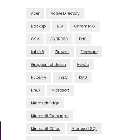
Acer
Active Directory
Backup
BSI
ChromeOS
CSV
CYBR360
DNS
fabrik6
Firewall
Freeware
Gruppenrichtlinien
Howto
Hyper-V
IPSEC
KMU
Linux
Microsoft
Microsoft Edge
Microsoft Exchange
Microsoft Office
Microsoft SQL