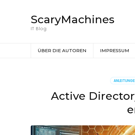
Zum
Inhalt
ScaryMachines
springen
(Eingabetaste
IT Blog
drücken)
ÜBER DIE AUTOREN
IMPRESSUM
ANLEITUNG
Active Directo
e