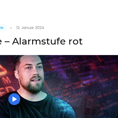
it
12. Januar 2024
IN
on
 – Alarmstufe rot