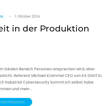
1. Oktober 2024
IN
cht
it in der Produktion
it
land
licht
im lokalen Bereich Personen ansprechen wird, aber
ssticht. Referent Michael Krammel CEO von K4 DIGITAL
 Industrial Cybersecurity kommt.Ich selbst habe
nommen und mein …
WEITERLESEN