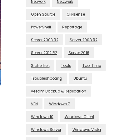
Network
Netzwerk
Open Source
OPNsense
PowerShell
Reportage
Server 2003 R2
Server 2008 R2
Server 2012 R2
Server 2016
Sicherheit
Tools
Tool Time
Troubleshooting
Ubuntu
veeam Backup & Replication
VPN
Windows 7
Windows 10
Windows Client
Windows Server
Windows Vista