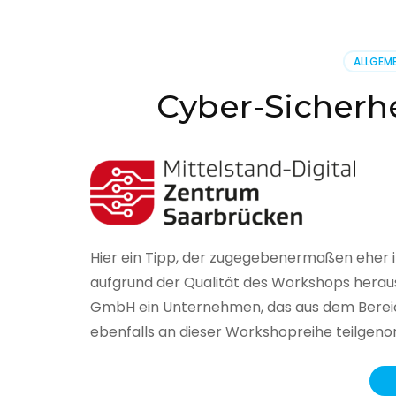
BSI
hat
heute
ALLGEME
seinen
Lageberi
Cyber-Sicherhe
zur
IT-
Sicherhe
in
Deutsch
veröffent
Hier ein Tipp, der zugegebenermaßen eher 
aufgrund der Qualität des Workshops herau
GmbH ein Unternehmen, das aus dem Bereich
ebenfalls an dieser Workshopreihe teilge