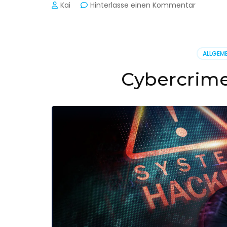
zu
Kai
Hinterlasse einen Kommentar
Cyber-
Sicherhe
in
der
ALLGEME
Produkti
Cybercrime