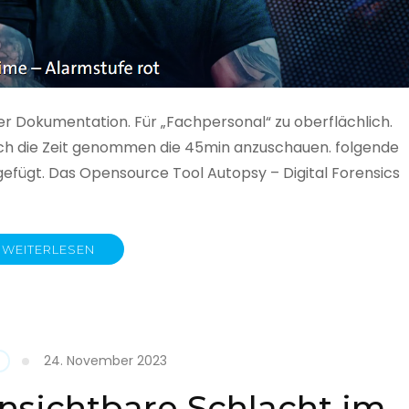
ner Dokumentation. Für „Fachpersonal“ zu oberflächlich.
 auch die Zeit genommen die 45min anzuschauen. folgende
gefügt. Das Opensource Tool Autopsy – Digital Forensics
WEITERLESEN
ime
fe
24. November 2023
nsichtbare Schlacht im