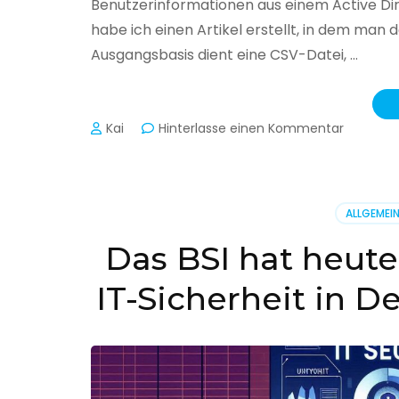
Benutzerinformationen aus einem Active Di
habe ich einen Artikel erstellt, in dem man
Ausgangsbasis dient eine CSV-Datei, …
zu
Kai
Hinterlasse einen Kommentar
Active
Director
–
Benutzer
ALLGEMEI
aus
CSV
Das BSI hat heute
erstellen
IT-Sicherheit in D