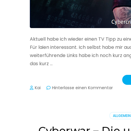
Aktuell habe ich wieder einen TV Tipp zu ei
Für laien interessant. Ich selbst habe mir
weiterführende Links habe ich noch kurz an
das kurz …
zu
Kai
Hinterlasse einen Kommentar
Cybercr
–
Alarmstu
rot
ALLGEMEIN
Cyberwar – Die u