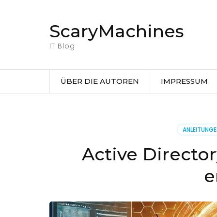
Zum
Inhalt
ScaryMachines
springen
(Eingabetaste
IT Blog
drücken)
ÜBER DIE AUTOREN
IMPRESSUM
ANLEITUNG
Active Directo
e