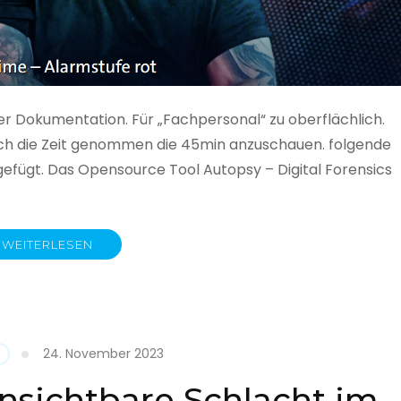
ner Dokumentation. Für „Fachpersonal“ zu oberflächlich.
 auch die Zeit genommen die 45min anzuschauen. folgende
gefügt. Das Opensource Tool Autopsy – Digital Forensics
WEITERLESEN
ime
fe
24. November 2023
nsichtbare Schlacht im