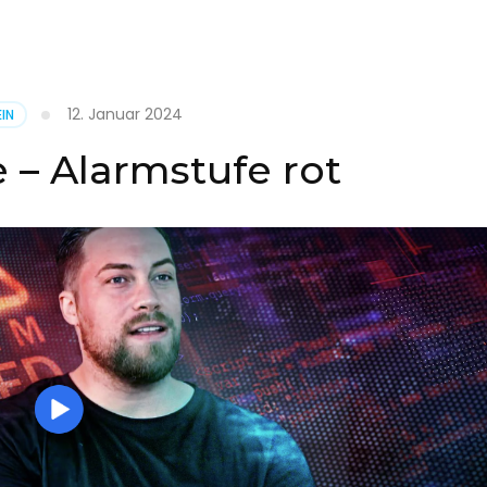
it
12. Januar 2024
IN
on
 – Alarmstufe rot