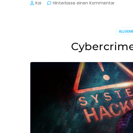
zu
Kai
Hinterlasse einen Kommentar
Cyber-
Sicherhe
in
der
ALLGEME
Produkti
Cybercrime