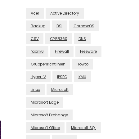
Acer
Active Directory
Backup
BSI
ChromeOS
CSV
CYBR360
DNS
fabrik6
Firewall
Freeware
Gruppenrichtlinien
Howto
Hyper-V
IPSEC
KMU
Linux
Microsoft
Microsoft Edge
Microsoft Exchange
Microsoft Office
Microsoft SQL