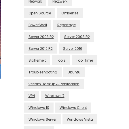
Network
Netzwerk
Open Source
OPNsense
PowerShell
Reportage
Server 2003 R2
Server 2008 R2
Server 2012 R2
Server 2016
Sicherheit
Tools
Tool Time
Troubleshooting
Ubuntu
veeam Backup & Replication
VPN
Windows 7
Windows 10
Windows Client
Windows Server
Windows Vista