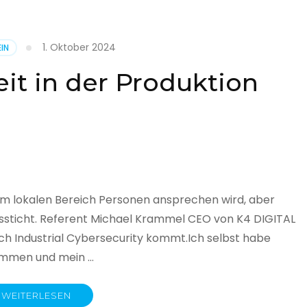
1. Oktober 2024
IN
cht
it in der Produktion
it
land
licht
im lokalen Bereich Personen ansprechen wird, aber
ssticht. Referent Michael Krammel CEO von K4 DIGITAL
 Industrial Cybersecurity kommt.Ich selbst habe
nommen und mein …
WEITERLESEN