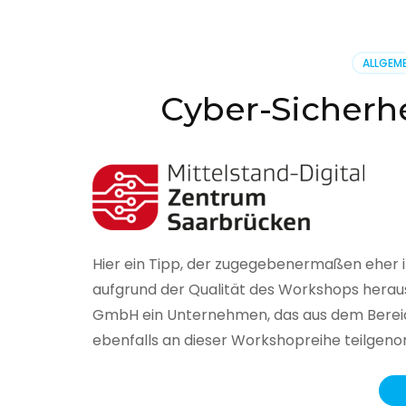
BSI
hat
heute
ALLGEME
seinen
Lageberi
Cyber-Sicherhe
zur
IT-
Sicherhe
in
Deutsch
veröffent
Hier ein Tipp, der zugegebenermaßen eher 
aufgrund der Qualität des Workshops herau
GmbH ein Unternehmen, das aus dem Bereich
ebenfalls an dieser Workshopreihe teilge