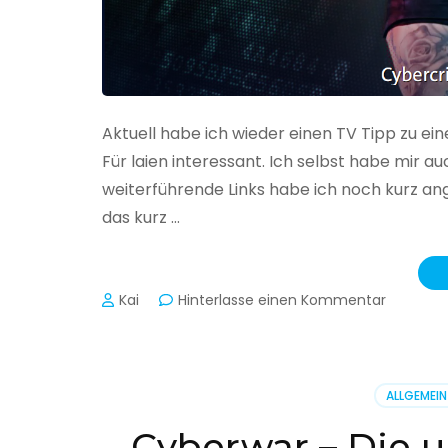
Aktuell habe ich wieder einen TV Tipp zu ei
Für laien interessant. Ich selbst habe mir
weiterführende Links habe ich noch kurz an
das kurz …
zu
Kai
Hinterlasse einen Kommentar
Cybercr
–
Alarmstu
rot
ALLGEMEIN
Cyberwar – Die u