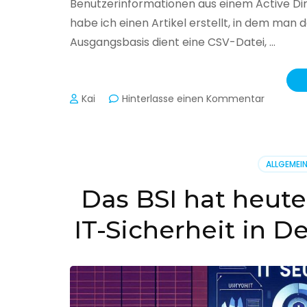
Benutzerinformationen aus einem Active Di
habe ich einen Artikel erstellt, in dem man
Ausgangsbasis dient eine CSV-Datei, …
zu
Kai
Hinterlasse einen Kommentar
Active
Director
–
Benutzer
ALLGEMEI
aus
CSV
Das BSI hat heute
erstellen
IT-Sicherheit in D