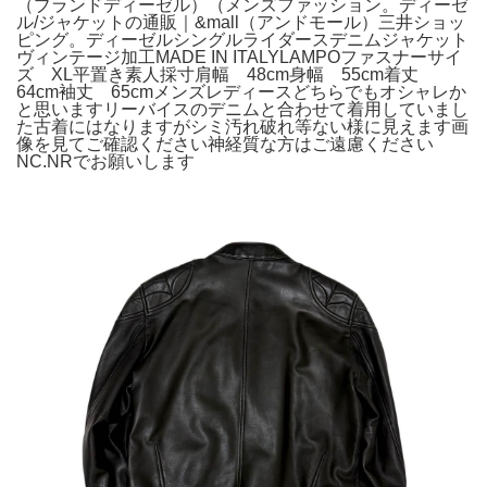
（ブランドディーゼル）（メンズファッション。ディーゼ
ル/ジャケットの通販｜&mall（アンドモール）三井ショッ
ピング。ディーゼルシングルライダースデニムジャケット
ヴィンテージ加工MADE IN ITALYLAMPOファスナーサイ
ズ XL平置き素人採寸肩幅 48cm身幅 55cm着丈
64cm袖丈 65cmメンズレディースどちらでもオシャレか
と思いますリーバイスのデニムと合わせて着用していまし
た古着にはなりますがシミ汚れ破れ等ない様に見えます画
像を見てご確認ください神経質な方はご遠慮ください
NC.NRでお願いします