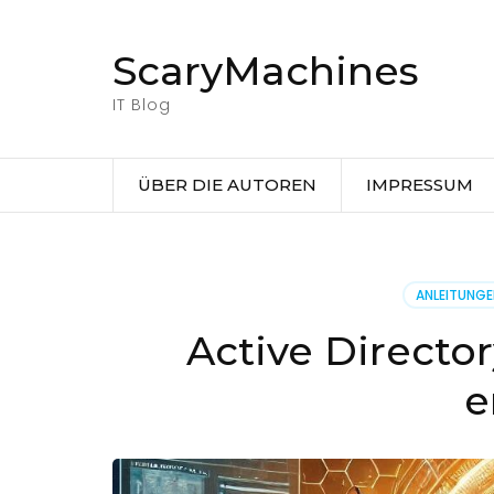
Zum
Inhalt
ScaryMachines
springen
(Eingabetaste
IT Blog
drücken)
ÜBER DIE AUTOREN
IMPRESSUM
ANLEITUNG
Active Directo
e