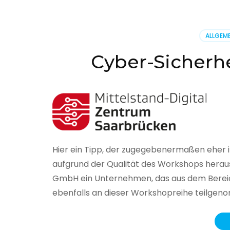
BSI
hat
heute
ALLGEME
seinen
Lageberi
Cyber-Sicherhe
zur
IT-
Sicherhe
in
Deutsch
veröffent
Hier ein Tipp, der zugegebenermaßen eher 
aufgrund der Qualität des Workshops herau
GmbH ein Unternehmen, das aus dem Bereich
ebenfalls an dieser Workshopreihe teilge