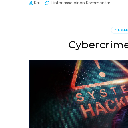
zu
Kai
Hinterlasse einen Kommentar
Cyber-
Sicherhe
in
der
ALLGEME
Produkti
Cybercrime