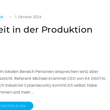
1. Oktober 2024
IN
cht
it in der Produktion
it
land
licht
im lokalen Bereich Personen ansprechen wird, aber
ssticht. Referent Michael Krammel CEO von K4 DIGITAL
 Industrial Cybersecurity kommt.Ich selbst habe
nommen und mein …
WEITERLESEN