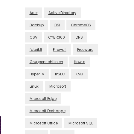
Acer
Active Directory
Backup
BSI
ChromeOS
CSV
CYBR360
DNS
fabrik6
Firewall
Freeware
Gruppenrichtlinien
Howto
Hyper-V
IPSEC
KMU
Linux
Microsoft
Microsoft Edge
Microsoft Exchange
Microsoft Office
Microsoft SQL