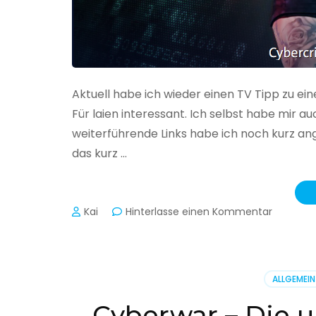
Aktuell habe ich wieder einen TV Tipp zu ei
Für laien interessant. Ich selbst habe mir
weiterführende Links habe ich noch kurz an
das kurz …
zu
Kai
Hinterlasse einen Kommentar
Cybercr
–
Alarmstu
rot
ALLGEMEIN
Cyberwar – Die u