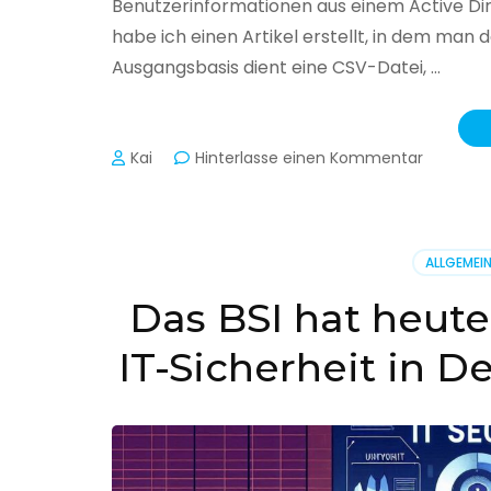
Benutzerinformationen aus einem Active Di
habe ich einen Artikel erstellt, in dem man
Ausgangsbasis dient eine CSV-Datei, …
zu
Kai
Hinterlasse einen Kommentar
Active
Director
–
Benutzer
ALLGEMEI
aus
CSV
Das BSI hat heute
erstellen
IT-Sicherheit in D