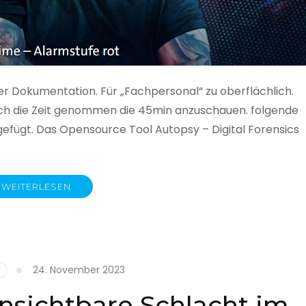
ner Dokumentation. Für „Fachpersonal“ zu oberflächlich.
 auch die Zeit genommen die 45min anzuschauen. folgende
gefügt. Das Opensource Tool Autopsy – Digital Forensics
WEITERLESEN
ime
fe
24. November 2023
nsichtbare Schlacht im