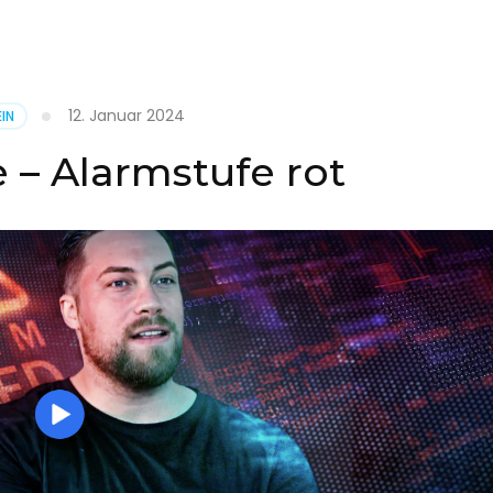
it
12. Januar 2024
IN
on
 – Alarmstufe rot