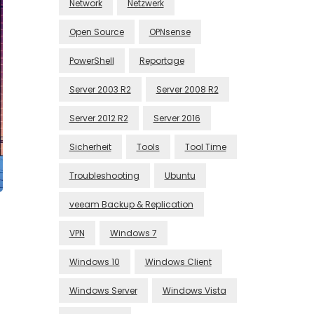
Network
Netzwerk
Open Source
OPNsense
PowerShell
Reportage
Server 2003 R2
Server 2008 R2
Server 2012 R2
Server 2016
Sicherheit
Tools
Tool Time
Troubleshooting
Ubuntu
veeam Backup & Replication
VPN
Windows 7
Windows 10
Windows Client
Windows Server
Windows Vista