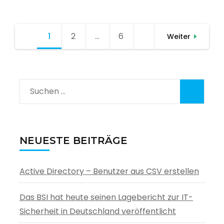
Seitennummerierung
1
Seite
2
Seite
…
6
Seite
Weiter
der
Beiträge
Suchen
nach:
NEUESTE BEITRÄGE
Active Directory – Benutzer aus CSV erstellen
Das BSI hat heute seinen Lagebericht zur IT-
Sicherheit in Deutschland veröffentlicht