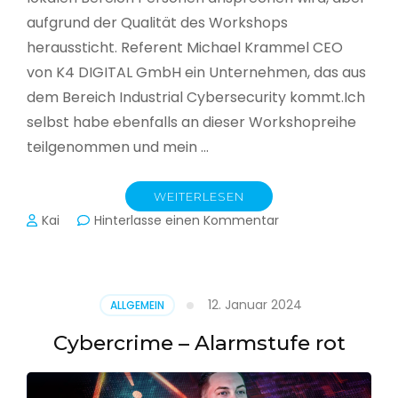
aufgrund der Qualität des Workshops
heraussticht. Referent Michael Krammel CEO
von K4 DIGITAL GmbH ein Unternehmen, das aus
dem Bereich Industrial Cybersecurity kommt.Ich
selbst habe ebenfalls an dieser Workshopreihe
teilgenommen und mein …
WEITERLESEN
zu
Kai
Hinterlasse einen Kommentar
Cyber-
Sicherheit
in
der
12. Januar 2024
ALLGEMEIN
Produktion
Cybercrime – Alarmstufe rot