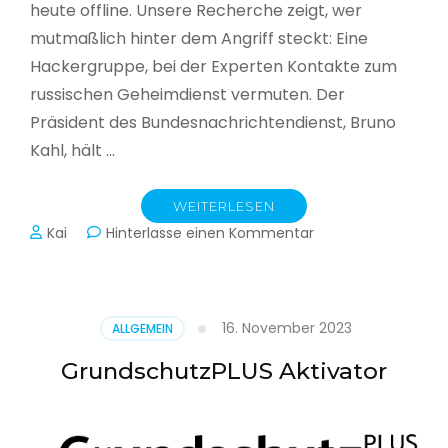
heute offline. Unsere Recherche zeigt, wer
mutmaßlich hinter dem Angriff steckt: Eine
Hackergruppe, bei der Experten Kontakte zum
russischen Geheimdienst vermuten. Der
Präsident des Bundesnachrichtendienst, Bruno
Kahl, hält …
WEITERLESEN
zu
Kai
Hinterlasse einen Kommentar
Cyberwar
–
Die
unsichtbare
16. November 2023
ALLGEMEIN
Schlacht
im
GrundschutzPLUS Aktivator
Netz