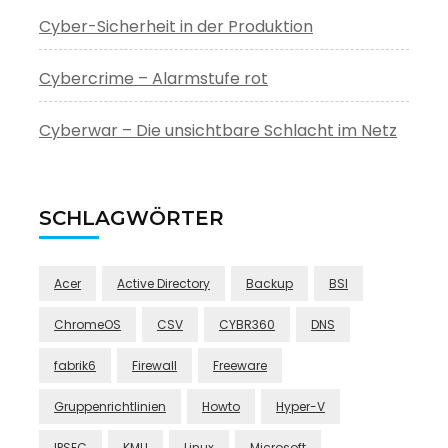
Cyber-Sicherheit in der Produktion
Cybercrime – Alarmstufe rot
Cyberwar – Die unsichtbare Schlacht im Netz
SCHLAGWÖRTER
Acer
Active Directory
Backup
BSI
ChromeOS
CSV
CYBR360
DNS
fabrik6
Firewall
Freeware
Gruppenrichtlinien
Howto
Hyper-V
IPSEC
KMU
Linux
Microsoft