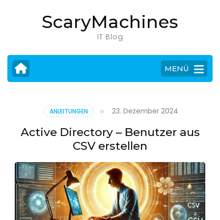
Zum
ScaryMachines
Inhalt
springen
IT Blog
(Eingabetaste
drücken)
MENÜ
23. Dezember 2024
ANLEITUNGEN
Active Directory – Benutzer aus
CSV erstellen