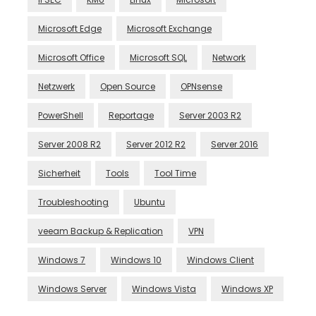
Microsoft Edge
Microsoft Exchange
Microsoft Office
Microsoft SQL
Network
Netzwerk
Open Source
OPNsense
PowerShell
Reportage
Server 2003 R2
Server 2008 R2
Server 2012 R2
Server 2016
Sicherheit
Tools
Tool Time
Troubleshooting
Ubuntu
veeam Backup & Replication
VPN
Windows 7
Windows 10
Windows Client
Windows Server
Windows Vista
Windows XP