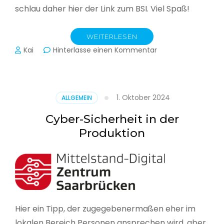
schlau daher hier der Link zum BSI. Viel Spaß!
WEITERLESEN
zu
Kai
Hinterlasse einen Kommentar
Das
BSI
hat
heute
1. Oktober 2024
ALLGEMEIN
seinen
Lagebericht
Cyber-Sicherheit in der
zur
Produktion
IT-
Sicherheit
in
Deutschland
veröffentlicht
Hier ein Tipp, der zugegebenermaßen eher im
lokalen Bereich Personen ansprechen wird, aber