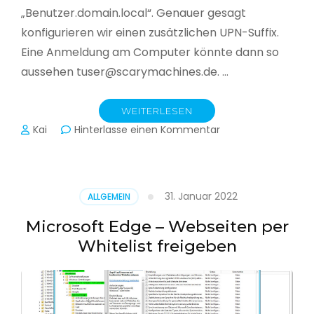
„Benutzer.domain.local“. Genauer gesagt
konfigurieren wir einen zusätzlichen UPN-Suffix.
Eine Anmeldung am Computer könnte dann so
aussehen tuser@scarymachines.de. …
WEITERLESEN
zu
Kai
Hinterlasse einen Kommentar
Zusätzlichen
User
Principal
Name
31. Januar 2022
ALLGEMEIN
(UPN)
im
Microsoft Edge – Webseiten per
Active
Whitelist freigeben
Directory
hinzufügen