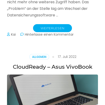
nicht mehr ohne weiteres Zugriff haben. Das
„Problem“ an der Stelle lag am Wechsel der
Datensicherungssoftware …
WEITERLESEN
zu
Kai
Hinterlasse einen Kommentar
Alle
Jahre
wieder
–
17. Juli 2022
ALLGEMEIN
Jahressicherung
CloudReady – Asus VivoBook