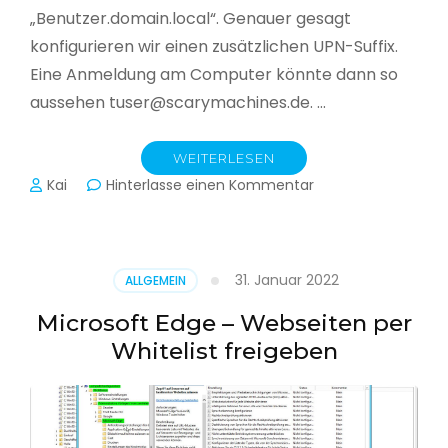
„Benutzer.domain.local“. Genauer gesagt
konfigurieren wir einen zusätzlichen UPN-Suffix.
Eine Anmeldung am Computer könnte dann so
aussehen tuser@scarymachines.de. …
WEITERLESEN
zu
Kai
Hinterlasse einen Kommentar
Zusätzlichen
User
Principal
Name
31. Januar 2022
ALLGEMEIN
(UPN)
im
Microsoft Edge – Webseiten per
Active
Whitelist freigeben
Directory
hinzufügen