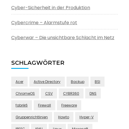
Cyber-Sicherheit in der Produktion
Cybercrime – Alarmstufe rot
Cyberwar – Die unsichtbare Schlacht im Netz
SCHLAGWÖRTER
Acer
Active Directory
Backup
BSI
ChromeOS
CSV
CYBR360
DNS
fabrik6
Firewall
Freeware
Gruppenrichtlinien
Howto
Hyper-V
IPSEC
KMU
Linux
Microsoft