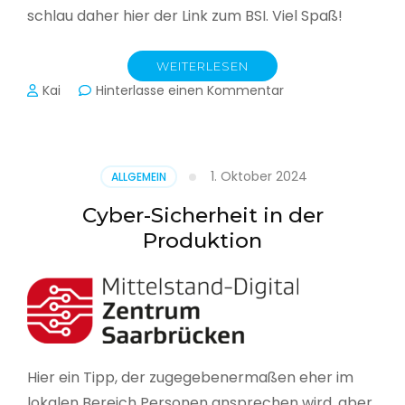
schlau daher hier der Link zum BSI. Viel Spaß!
WEITERLESEN
zu
Kai
Hinterlasse einen Kommentar
Das
BSI
hat
heute
1. Oktober 2024
ALLGEMEIN
seinen
Lagebericht
Cyber-Sicherheit in der
zur
Produktion
IT-
Sicherheit
in
Deutschland
veröffentlicht
Hier ein Tipp, der zugegebenermaßen eher im
lokalen Bereich Personen ansprechen wird, aber