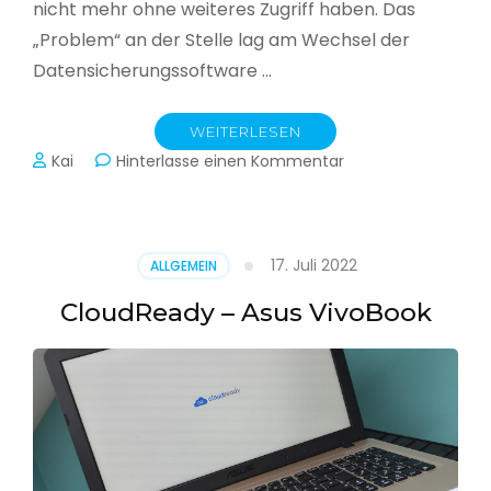
nicht mehr ohne weiteres Zugriff haben. Das
„Problem“ an der Stelle lag am Wechsel der
Datensicherungssoftware …
WEITERLESEN
zu
Kai
Hinterlasse einen Kommentar
Alle
Jahre
wieder
–
17. Juli 2022
ALLGEMEIN
Jahressicherung
CloudReady – Asus VivoBook