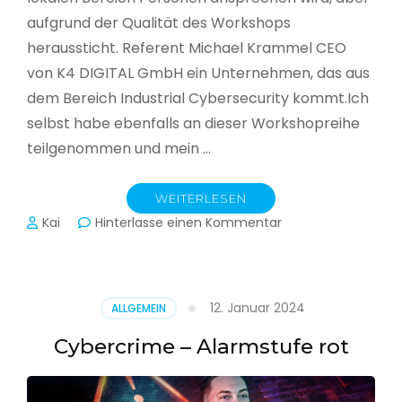
aufgrund der Qualität des Workshops
heraussticht. Referent Michael Krammel CEO
von K4 DIGITAL GmbH ein Unternehmen, das aus
dem Bereich Industrial Cybersecurity kommt.Ich
selbst habe ebenfalls an dieser Workshopreihe
teilgenommen und mein …
WEITERLESEN
zu
Kai
Hinterlasse einen Kommentar
Cyber-
Sicherheit
in
der
12. Januar 2024
ALLGEMEIN
Produktion
Cybercrime – Alarmstufe rot