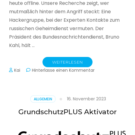
heute offline. Unsere Recherche zeigt, wer
mutmaßlich hinter dem Angriff steckt: Eine
Hackergruppe, bei der Experten Kontakte zum
russischen Geheimdienst vermuten. Der
Präsident des Bundesnachrichtendienst, Bruno
Kahl, hält …
WEITERLESEN
zu
Kai
Hinterlasse einen Kommentar
Cyberwar
–
Die
unsichtbare
16. November 2023
ALLGEMEIN
Schlacht
im
GrundschutzPLUS Aktivator
Netz