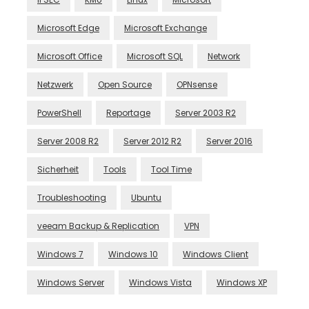
Microsoft Edge
Microsoft Exchange
Microsoft Office
Microsoft SQL
Network
Netzwerk
Open Source
OPNsense
PowerShell
Reportage
Server 2003 R2
Server 2008 R2
Server 2012 R2
Server 2016
Sicherheit
Tools
Tool Time
Troubleshooting
Ubuntu
veeam Backup & Replication
VPN
Windows 7
Windows 10
Windows Client
Windows Server
Windows Vista
Windows XP