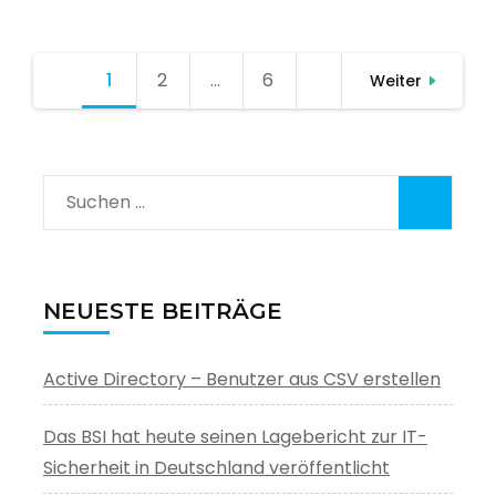
Seitennummerierung
1
Seite
2
Seite
…
6
Seite
Weiter
der
Beiträge
Suchen
nach:
NEUESTE BEITRÄGE
Active Directory – Benutzer aus CSV erstellen
Das BSI hat heute seinen Lagebericht zur IT-
Sicherheit in Deutschland veröffentlicht