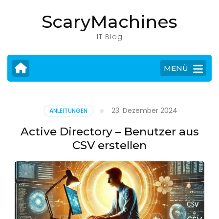
Zum
ScaryMachines
Inhalt
springen
IT Blog
(Eingabetaste
drücken)
MENÜ
23. Dezember 2024
ANLEITUNGEN
Active Directory – Benutzer aus
CSV erstellen