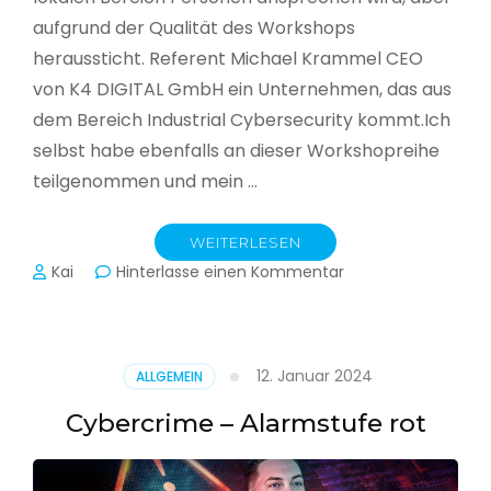
aufgrund der Qualität des Workshops
heraussticht. Referent Michael Krammel CEO
von K4 DIGITAL GmbH ein Unternehmen, das aus
dem Bereich Industrial Cybersecurity kommt.Ich
selbst habe ebenfalls an dieser Workshopreihe
teilgenommen und mein …
WEITERLESEN
zu
Kai
Hinterlasse einen Kommentar
Cyber-
Sicherheit
in
der
12. Januar 2024
ALLGEMEIN
Produktion
Cybercrime – Alarmstufe rot