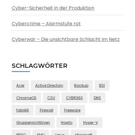
Cyber-Sicherheit in der Produktion
Cybercrime – Alarmstufe rot
Cyberwar – Die unsichtbare Schlacht im Netz
SCHLAGWÖRTER
Acer
Active Directory
Backup
BSI
ChromeOS
CSV
CYBR360
DNS
fabrik6
Firewall
Freeware
Gruppenrichtlinien
Howto
Hyper-V
IPSEC
KMU
Linux
Microsoft