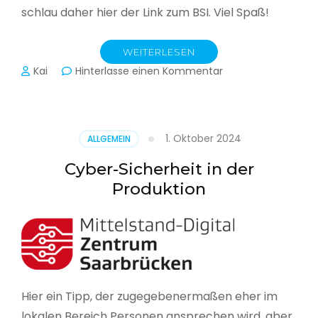
schlau daher hier der Link zum BSI. Viel Spaß!
WEITERLESEN
zu
Kai
Hinterlasse einen Kommentar
Das
BSI
hat
heute
1. Oktober 2024
ALLGEMEIN
seinen
Lagebericht
Cyber-Sicherheit in der
zur
Produktion
IT-
Sicherheit
in
Deutschland
veröffentlicht
Hier ein Tipp, der zugegebenermaßen eher im
lokalen Bereich Personen ansprechen wird, aber