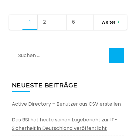
Seitennummerierung
1
Seite
2
Seite
…
6
Seite
Weiter
der
Beiträge
Suchen
nach:
NEUESTE BEITRÄGE
Active Directory – Benutzer aus CSV erstellen
Das BSI hat heute seinen Lagebericht zur IT-
Sicherheit in Deutschland veröffentlicht