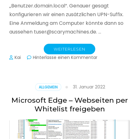
„Benutzer.domain.local“. Genauer gesagt
konfigurieren wir einen zusätzlichen UPN-Suffix.
Eine Anmeldung am Computer könnte dann so
aussehen tuser@scarymachines.de. …
WEITERLESEN
zu
Kai
Hinterlasse einen Kommentar
Zusätzlichen
User
Principal
Name
31. Januar 2022
ALLGEMEIN
(UPN)
im
Microsoft Edge – Webseiten per
Active
Whitelist freigeben
Directory
hinzufügen