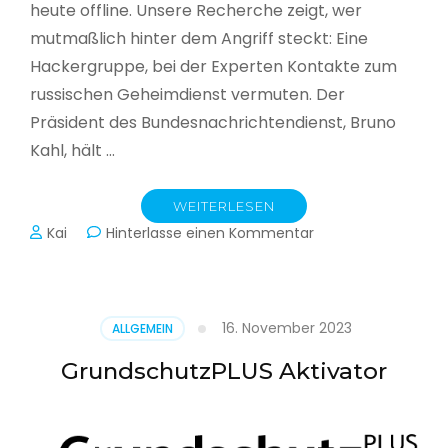
heute offline. Unsere Recherche zeigt, wer
mutmaßlich hinter dem Angriff steckt: Eine
Hackergruppe, bei der Experten Kontakte zum
russischen Geheimdienst vermuten. Der
Präsident des Bundesnachrichtendienst, Bruno
Kahl, hält …
WEITERLESEN
zu
Kai
Hinterlasse einen Kommentar
Cyberwar
–
Die
unsichtbare
16. November 2023
ALLGEMEIN
Schlacht
im
GrundschutzPLUS Aktivator
Netz