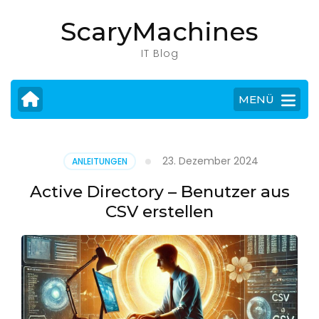
Zum
ScaryMachines
Inhalt
springen
IT Blog
(Eingabetaste
drücken)
MENÜ
23. Dezember 2024
ANLEITUNGEN
Active Directory – Benutzer aus
CSV erstellen