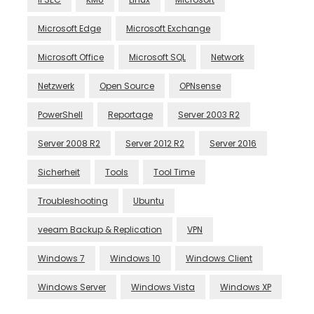
Microsoft Edge
Microsoft Exchange
Microsoft Office
Microsoft SQL
Network
Netzwerk
Open Source
OPNsense
PowerShell
Reportage
Server 2003 R2
Server 2008 R2
Server 2012 R2
Server 2016
Sicherheit
Tools
Tool Time
Troubleshooting
Ubuntu
veeam Backup & Replication
VPN
Windows 7
Windows 10
Windows Client
Windows Server
Windows Vista
Windows XP