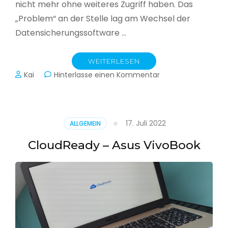
nicht mehr ohne weiteres Zugriff haben. Das
„Problem“ an der Stelle lag am Wechsel der
Datensicherungssoftware …
WEITERLESEN
zu
Kai
Hinterlasse einen Kommentar
Alle
Jahre
wieder
–
17. Juli 2022
ALLGEMEIN
Jahressicherung
CloudReady – Asus VivoBook