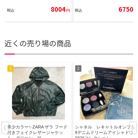
8004
6750
税込
円
税込
円
近くの売り場の商品
希少カラー✨️ZARA ザラ フード
シャネル レキャトルオンブル1
付きフェイクレザージャケッ
9デニムドリームアイシャドウ
ト グリーン XL
2026コレクション