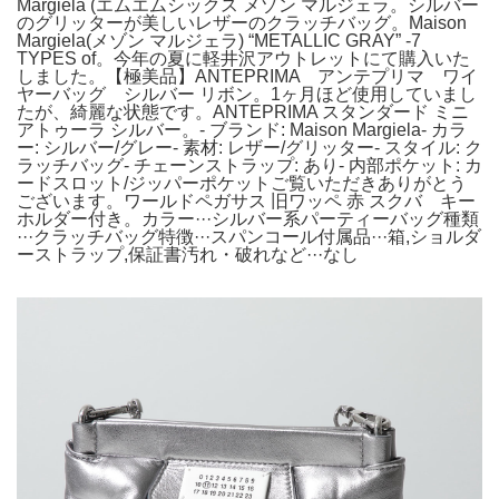
Margiela (エムエムシックス メゾン マルジェラ。シルバー
のグリッターが美しいレザーのクラッチバッグ。Maison
Margiela(メゾン マルジェラ) “METALLIC GRAY” -7
TYPES of。今年の夏に軽井沢アウトレットにて購入いた
しました。【極美品】ANTEPRIMA アンテプリマ ワイ
ヤーバッグ シルバー リボン。1ヶ月ほど使用していまし
たが、綺麗な状態です。ANTEPRIMA スタンダード ミニ
アトゥーラ シルバー。- ブランド: Maison Margiela- カラ
ー: シルバー/グレー- 素材: レザー/グリッター- スタイル: ク
ラッチバッグ- チェーンストラップ: あり- 内部ポケット: カ
ードスロット/ジッパーポケットご覧いただきありがとう
ございます。ワールドペガサス 旧ワッペ 赤 スクバ キー
ホルダー付き。カラー···シルバー系パーティーバッグ種類
···クラッチバッグ特徴···スパンコール付属品···箱,ショルダ
ーストラップ,保証書汚れ・破れなど···なし