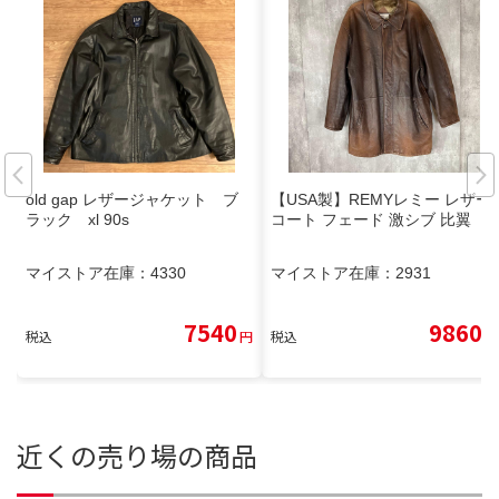
old gap レザージャケット ブ
【USA製】REMYレミー レザー
ラック xl 90s
コート フェード 激シブ 比翼
マイストア在庫：
4330
マイストア在庫：
2931
7540
9860
税込
円
税込
円
近くの売り場の商品