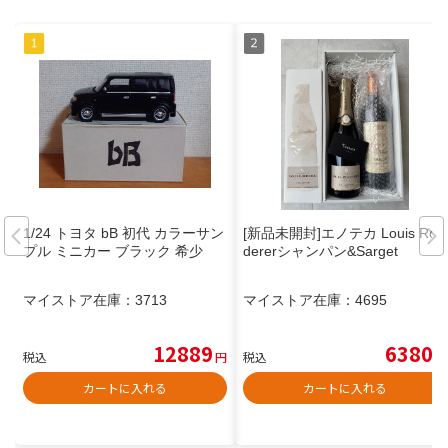
1/24 トヨタ bB 初代 カラーサン
[新品未開封]エノテカ Louis Roe
プル ミニカー ブラック 希少
dererシャンパン&Sarget
マイストア在庫：
3713
マイストア在庫：
4695
12889
6380
税込
円
税込
円
カートに入れる
カートに入れる