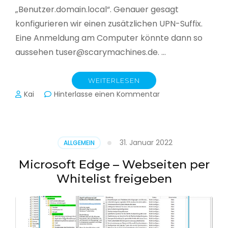
„Benutzer.domain.local“. Genauer gesagt
konfigurieren wir einen zusätzlichen UPN-Suffix.
Eine Anmeldung am Computer könnte dann so
aussehen tuser@scarymachines.de. …
WEITERLESEN
zu
Kai
Hinterlasse einen Kommentar
Zusätzlichen
User
Principal
Name
31. Januar 2022
ALLGEMEIN
(UPN)
im
Microsoft Edge – Webseiten per
Active
Whitelist freigeben
Directory
hinzufügen