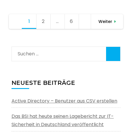
Seitennummerierung
1
Seite
2
Seite
…
6
Seite
Weiter
der
Beiträge
Suchen
nach:
NEUESTE BEITRÄGE
Active Directory – Benutzer aus CSV erstellen
Das BSI hat heute seinen Lagebericht zur IT-
Sicherheit in Deutschland veröffentlicht