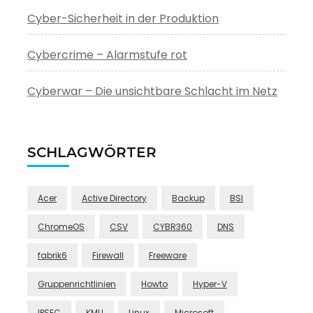
Cyber-Sicherheit in der Produktion
Cybercrime – Alarmstufe rot
Cyberwar – Die unsichtbare Schlacht im Netz
SCHLAGWÖRTER
Acer
Active Directory
Backup
BSI
ChromeOS
CSV
CYBR360
DNS
fabrik6
Firewall
Freeware
Gruppenrichtlinien
Howto
Hyper-V
IPSEC
KMU
Linux
Microsoft