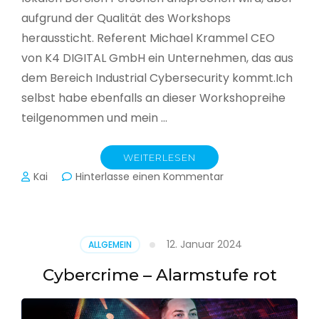
aufgrund der Qualität des Workshops
heraussticht. Referent Michael Krammel CEO
von K4 DIGITAL GmbH ein Unternehmen, das aus
dem Bereich Industrial Cybersecurity kommt.Ich
selbst habe ebenfalls an dieser Workshopreihe
teilgenommen und mein …
WEITERLESEN
zu
Kai
Hinterlasse einen Kommentar
Cyber-
Sicherheit
in
der
12. Januar 2024
ALLGEMEIN
Produktion
Cybercrime – Alarmstufe rot