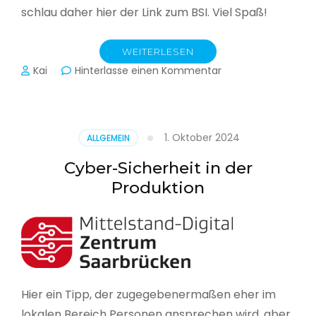
schlau daher hier der Link zum BSI. Viel Spaß!
WEITERLESEN
zu
Kai
Hinterlasse einen Kommentar
Das
BSI
hat
heute
1. Oktober 2024
ALLGEMEIN
seinen
Lagebericht
Cyber-Sicherheit in der
zur
Produktion
IT-
Sicherheit
in
Deutschland
veröffentlicht
Hier ein Tipp, der zugegebenermaßen eher im
lokalen Bereich Personen ansprechen wird, aber