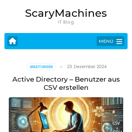
Zum
ScaryMachines
Inhalt
springen
IT Blog
(Eingabetaste
drücken)
MENÜ
23. Dezember 2024
ANLEITUNGEN
Active Directory – Benutzer aus
CSV erstellen