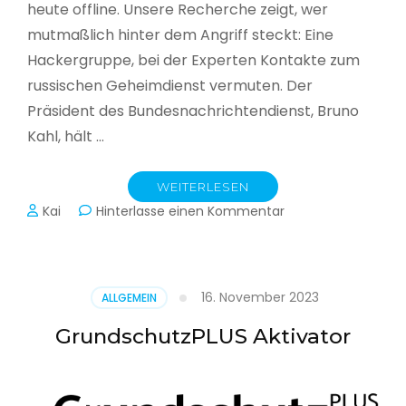
heute offline. Unsere Recherche zeigt, wer
mutmaßlich hinter dem Angriff steckt: Eine
Hackergruppe, bei der Experten Kontakte zum
russischen Geheimdienst vermuten. Der
Präsident des Bundesnachrichtendienst, Bruno
Kahl, hält …
WEITERLESEN
zu
Kai
Hinterlasse einen Kommentar
Cyberwar
–
Die
unsichtbare
16. November 2023
ALLGEMEIN
Schlacht
im
GrundschutzPLUS Aktivator
Netz