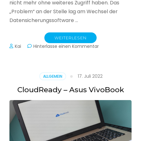
nicht mehr ohne weiteres Zugriff haben. Das
„Problem“ an der Stelle lag am Wechsel der
Datensicherungssoftware …
WEITERLESEN
zu
Kai
Hinterlasse einen Kommentar
Alle
Jahre
wieder
–
17. Juli 2022
ALLGEMEIN
Jahressicherung
CloudReady – Asus VivoBook