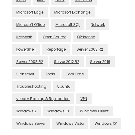
Microsoft Edge
Microsoft Exchange
Microsoft Office
Microsoft SQL
Network
Netzwerk
Open Source
OPNsense
PowerShell
Reportage
Server 2003 R2
Server 2008 R2
Server 2012 R2
Server 2016
Sicherheit
Tools
Tool Time
Troubleshooting
Ubuntu
veeam Backup & Replication
VPN
Windows 7
Windows 10
Windows Client
Windows Server
Windows Vista
Windows XP