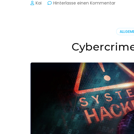
zu
Kai
Hinterlasse einen Kommentar
Cyber-
Sicherhe
in
der
ALLGEME
Produkti
Cybercrime