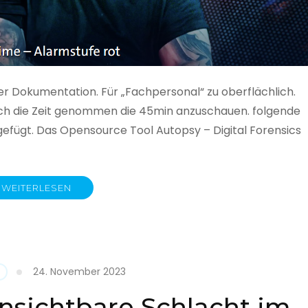
ner Dokumentation. Für „Fachpersonal“ zu oberflächlich.
 auch die Zeit genommen die 45min anzuschauen. folgende
gefügt. Das Opensource Tool Autopsy – Digital Forensics
WEITERLESEN
ime
fe
24. November 2023
nsichtbare Schlacht im