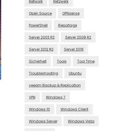
Network
Netzwerk
Open Source
OPNsense
PowerShell
Reportage
Server 2003 R2
Server 2008 R2
Server 2012 R2
Server 2016
Sicherheit
Tools
Tool Time
Troubleshooting
Ubuntu
veeam Backup & Replication
VPN
Windows 7
Windows 10
Windows Client
Windows Server
Windows Vista