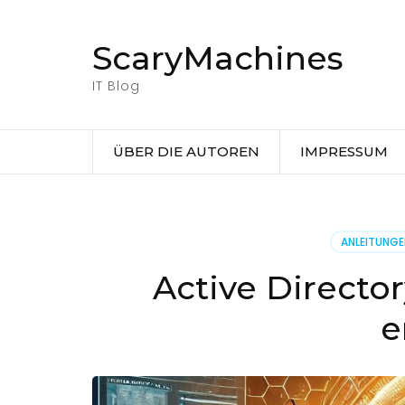
Zum
Inhalt
ScaryMachines
springen
(Eingabetaste
IT Blog
drücken)
ÜBER DIE AUTOREN
IMPRESSUM
ANLEITUNG
Active Directo
e