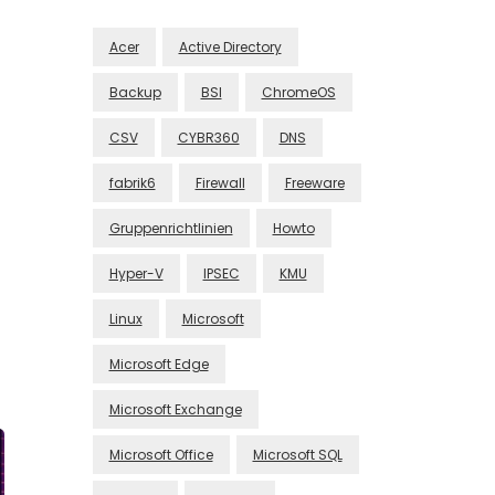
Acer
Active Directory
Backup
BSI
ChromeOS
CSV
CYBR360
DNS
fabrik6
Firewall
Freeware
Gruppenrichtlinien
Howto
Hyper-V
IPSEC
KMU
Linux
Microsoft
Microsoft Edge
Microsoft Exchange
Microsoft Office
Microsoft SQL