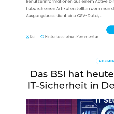
Benutzerinformationen aus einem Active Di
habe ich einen Artikel erstellt, in dem man
Ausgangsbasis dient eine CSV-Datei, …
zu
Kai
Hinterlasse einen Kommentar
Active
Director
–
Benutzer
ALLGEMEI
aus
CSV
Das BSI hat heute
erstellen
IT-Sicherheit in D