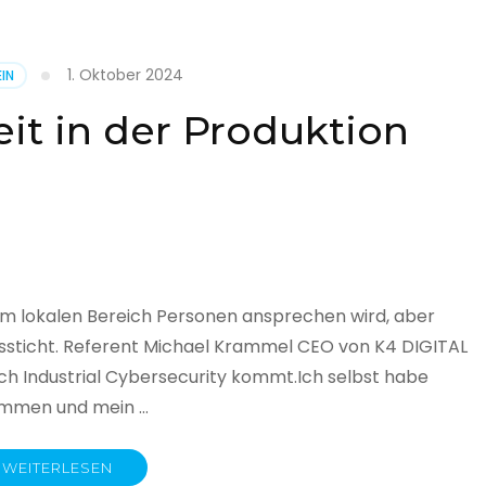
1. Oktober 2024
IN
cht
it in der Produktion
it
land
licht
im lokalen Bereich Personen ansprechen wird, aber
ssticht. Referent Michael Krammel CEO von K4 DIGITAL
 Industrial Cybersecurity kommt.Ich selbst habe
nommen und mein …
WEITERLESEN