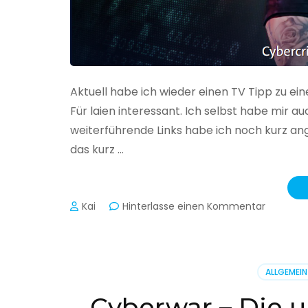
Aktuell habe ich wieder einen TV Tipp zu ei
Für laien interessant. Ich selbst habe mir
weiterführende Links habe ich noch kurz an
das kurz …
zu
Kai
Hinterlasse einen Kommentar
Cybercr
–
Alarmstu
rot
ALLGEMEIN
Cyberwar – Die u