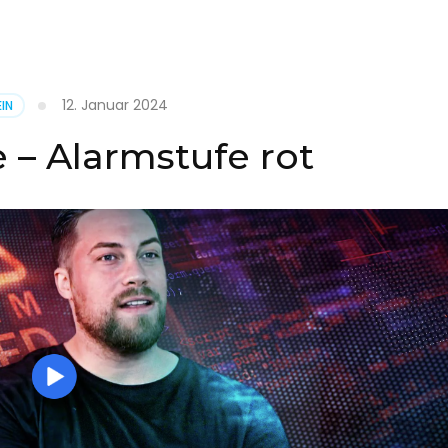
it
12. Januar 2024
IN
on
 – Alarmstufe rot