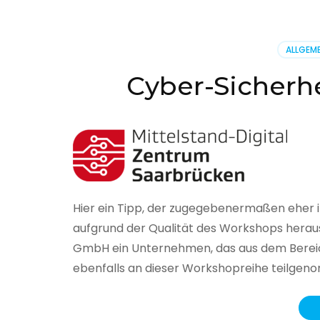
BSI
hat
heute
ALLGEME
seinen
Lageberi
Cyber-Sicherhe
zur
IT-
Sicherhe
in
Deutsch
veröffent
Hier ein Tipp, der zugegebenermaßen eher 
aufgrund der Qualität des Workshops herau
GmbH ein Unternehmen, das aus dem Bereich
ebenfalls an dieser Workshopreihe teilge