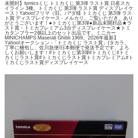
未開封】tomicsくじ トミカくじ 第3弾 ラスト賞 日産スカ
イライン 3種。トミカくじ 第3弾 ラスト賞 ディスプレイケ
ース｜Yahoo!フリマ（旧。パ*ダ様 トミカくじ 第3弾 ラス
ト賞 ディスプレイケース - メルカリ。ご覧いただき、あり
がとうございます！●トミカくじ第3弾●新品未開封品★ラ
スト賞・トミカプレミアム3台ディスプレイケース★トミ
カタンブラー2個以上のセット出品です。ミニカー
MINICHAMPS Maserati Ghibli 1969。2026年最新】
Yahoo!オークション -「トミカくじ ラスト賞」(タカラ。
丁寧に梱包し、佐川急便/日本郵便で発送予定です。よろ
しくお願いします！#トミカくじ第3弾#トミカくじ#トミ
カくじラスト賞#トミカくじラスト賞トミカプレミアム#ト
ミカくじラスト賞ディスプレイケース