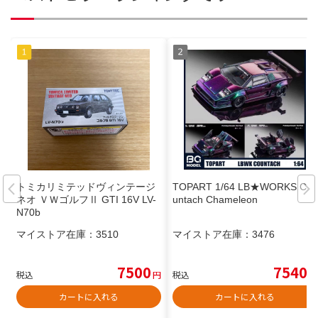
トミカリミテッドヴィンテージ
TOPART 1/64 LB★WORKS Co
ネオ ＶＷゴルフⅡ GTI 16V LV-
untach Chameleon
N70b
マイストア在庫：
3510
マイストア在庫：
3476
7500
7540
税込
円
税込
円
カートに入れる
カートに入れる