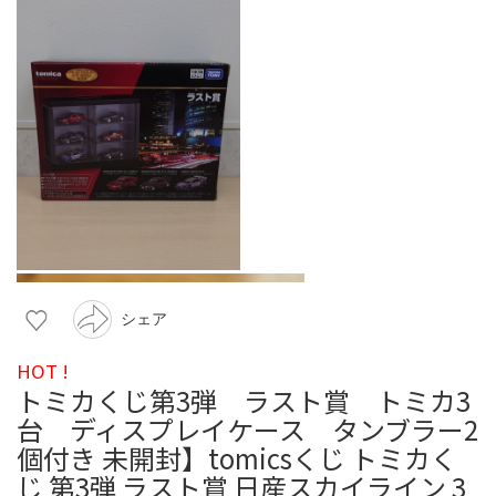
シェア
HOT !
トミカくじ第3弾 ラスト賞 トミカ3
台 ディスプレイケース タンブラー2
個付き 未開封】tomicsくじ トミカく
じ 第3弾 ラスト賞 日産スカイライン 3