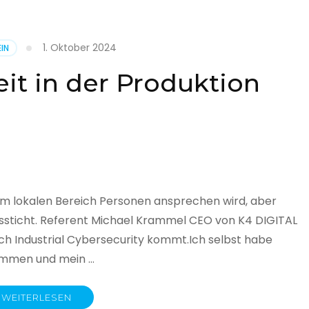
1. Oktober 2024
IN
cht
it in der Produktion
it
land
licht
im lokalen Bereich Personen ansprechen wird, aber
ssticht. Referent Michael Krammel CEO von K4 DIGITAL
 Industrial Cybersecurity kommt.Ich selbst habe
nommen und mein …
WEITERLESEN