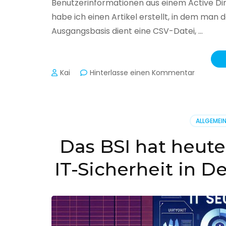
Benutzerinformationen aus einem Active Di
habe ich einen Artikel erstellt, in dem man
Ausgangsbasis dient eine CSV-Datei, …
zu
Kai
Hinterlasse einen Kommentar
Active
Director
–
Benutzer
ALLGEMEI
aus
CSV
Das BSI hat heute
erstellen
IT-Sicherheit in D