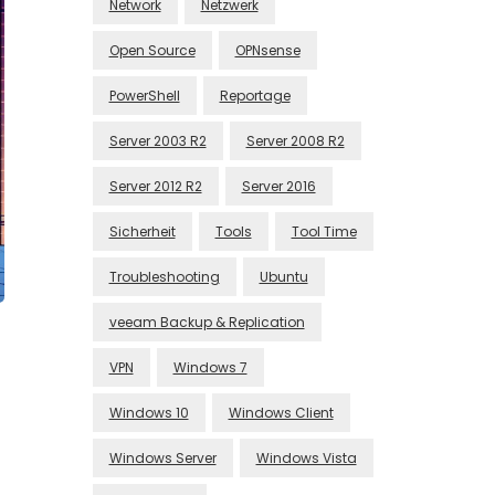
Network
Netzwerk
Open Source
OPNsense
PowerShell
Reportage
Server 2003 R2
Server 2008 R2
Server 2012 R2
Server 2016
Sicherheit
Tools
Tool Time
Troubleshooting
Ubuntu
veeam Backup & Replication
VPN
Windows 7
Windows 10
Windows Client
Windows Server
Windows Vista