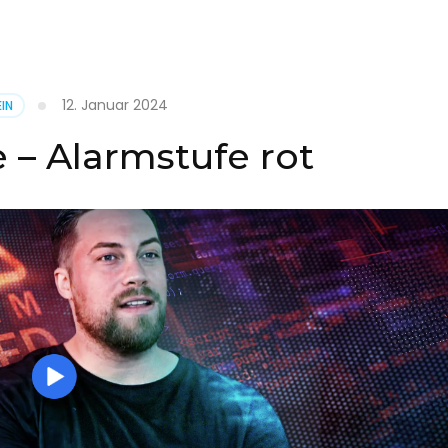
it
12. Januar 2024
IN
on
 – Alarmstufe rot