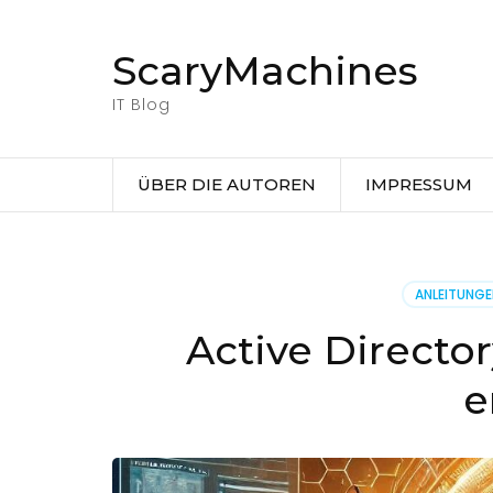
Zum
Inhalt
ScaryMachines
springen
(Eingabetaste
IT Blog
drücken)
ÜBER DIE AUTOREN
IMPRESSUM
ANLEITUNG
Active Directo
e