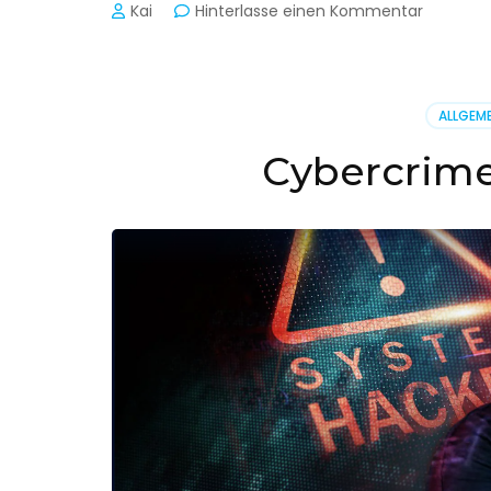
zu
Kai
Hinterlasse einen Kommentar
Cyber-
Sicherhe
in
der
ALLGEME
Produkti
Cybercrime