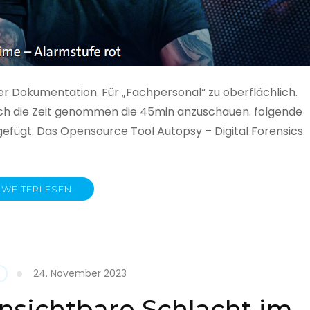
ner Dokumentation. Für „Fachpersonal“ zu oberflächlich.
 auch die Zeit genommen die 45min anzuschauen. folgende
gefügt. Das Opensource Tool Autopsy – Digital Forensics
WEITERLESEN
ime
fe
24. November 2023
nsichtbare Schlacht im