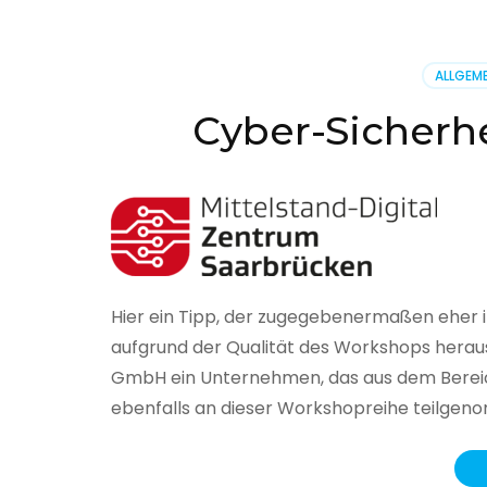
BSI
hat
heute
ALLGEME
seinen
Lageberi
Cyber-Sicherhe
zur
IT-
Sicherhe
in
Deutsch
veröffent
Hier ein Tipp, der zugegebenermaßen eher 
aufgrund der Qualität des Workshops herau
GmbH ein Unternehmen, das aus dem Bereich
ebenfalls an dieser Workshopreihe teilge