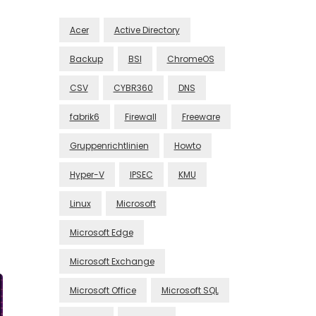
Acer
Active Directory
Backup
BSI
ChromeOS
CSV
CYBR360
DNS
fabrik6
Firewall
Freeware
Gruppenrichtlinien
Howto
Hyper-V
IPSEC
KMU
Linux
Microsoft
Microsoft Edge
Microsoft Exchange
Microsoft Office
Microsoft SQL