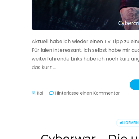
Aktuell habe ich wieder einen TV Tipp zu ei
Für laien interessant. Ich selbst habe mir
weiterführende Links habe ich noch kurz an
das kurz …
zu
Kai
Hinterlasse einen Kommentar
Cybercr
–
Alarmstu
rot
ALLGEMEIN
Cyberwar – Die u