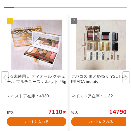
iv☆未使用☆ ディオール クチュ
デパコス まとめ売り YSL HERA
ール マルチユース パレット 25g
PRADA beauty
マイストア在庫：
4930
マイストア在庫：
1132
7110
14790
税込
円
税込
円
カートに入れる
カートに入れる