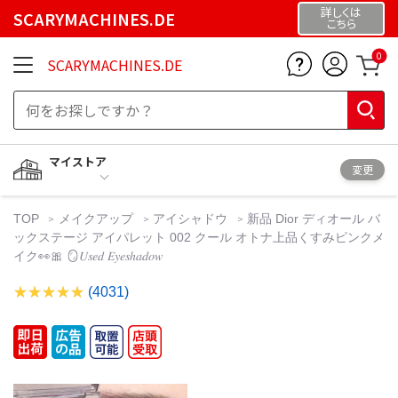
詳しくは
SCARYMACHINES.DE
こちら
0
SCARYMACHINES.DE
マイストア
変更
TOP
メイクアップ
アイシャドウ
新品 Dior ディオール バ
ックステージ アイパレット 002 クール オトナ上品くすみピンクメ
イク👀🎀 🪞𝑈𝑠𝑒𝑑 𝐸𝑦𝑒𝑠ℎ𝑎𝑑𝑜𝑤
(4031)