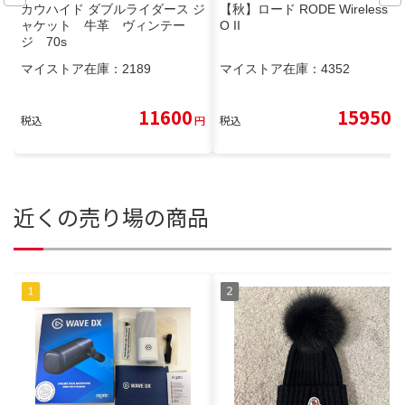
カウハイド ダブルライダース ジ
【秋】ロード RODE Wireless G
ャケット 牛革 ヴィンテー
O II
ジ 70s
マイストア在庫：
2189
マイストア在庫：
4352
11600
15950
税込
円
税込
円
近くの売り場の商品