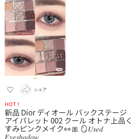
シェア
HOT !
新品 Dior ディオール バックステージ
アイパレット 002 クール オトナ上品く
すみピンクメイク👀🎀 🪞𝑈𝑠𝑒𝑑
𝐸𝑦𝑒𝑠ℎ𝑎𝑑𝑜𝑤