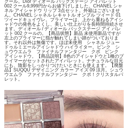
クール。Dior ディオール バックステージ アイパレット
002 クール9,999円からお値下げしました。CHANEL シャ
ネル アイシャドウ リップ 3点セット。外箱はございませ
ん。CHANEL シャネル レキャトル オンブル ツイード 01
ツイードキュイヴレ。プライマーは、上から重ねるアイシ
ャドウの発色をよくし、美しい仕上がりを長時間持続させ
ます。ディオール / ディオール バックステージ アイ パレ
ット 002 クールの。【商品状態】新品 未使用新品ですが
左上のプライマーに指が触れてしまい跡がついておりま
す。それ以外は無傷です。ほぼ未使用 シャネル ジュー
ドゥルミエールアイシャドウ ハイライター。ピンク シ
ュウウエムラ ファイナルファンタジー クポ ピンク
アイシャドウ。【商品説明】8色のアイシャドウと1種のプ
ライマーがセットされたアイパレット。ナチュラルな目元
にも、陰影をしっかりつけたいときにも使えます。【廃盤
品】SUQQU デザイニング カラー アイズ 09 涼月。シュウ
ウエムラ ファイナルファンタジー クポ！クリスタルパ
レット。