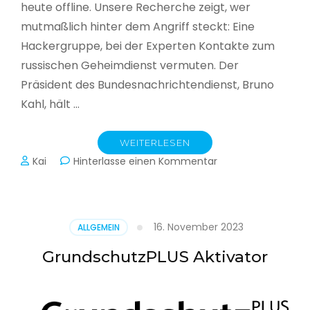
heute offline. Unsere Recherche zeigt, wer
mutmaßlich hinter dem Angriff steckt: Eine
Hackergruppe, bei der Experten Kontakte zum
russischen Geheimdienst vermuten. Der
Präsident des Bundesnachrichtendienst, Bruno
Kahl, hält …
WEITERLESEN
zu
Kai
Hinterlasse einen Kommentar
Cyberwar
–
Die
unsichtbare
16. November 2023
ALLGEMEIN
Schlacht
im
GrundschutzPLUS Aktivator
Netz