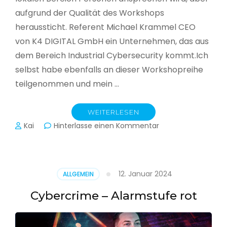
aufgrund der Qualität des Workshops
heraussticht. Referent Michael Krammel CEO
von K4 DIGITAL GmbH ein Unternehmen, das aus
dem Bereich Industrial Cybersecurity kommt.Ich
selbst habe ebenfalls an dieser Workshopreihe
teilgenommen und mein …
WEITERLESEN
zu
Kai
Hinterlasse einen Kommentar
Cyber-
Sicherheit
in
der
12. Januar 2024
ALLGEMEIN
Produktion
Cybercrime – Alarmstufe rot