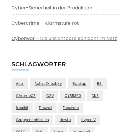
Cyber-Sicherheit in der Produktion
Cybercrime – Alarmstufe rot
Cyberwar – Die unsichtbare Schlacht im Netz
SCHLAGWÖRTER
Acer
Active Directory
Backup
BSI
ChromeOS
CSV
CYBR360
DNS
fabrik6
Firewall
Freeware
Gruppenrichtlinien
Howto
Hyper-V
IPSEC
KMU
Linux
Microsoft