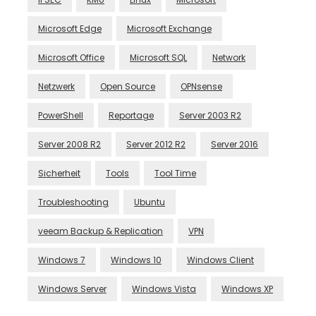
Microsoft Edge
Microsoft Exchange
Microsoft Office
Microsoft SQL
Network
Netzwerk
Open Source
OPNsense
PowerShell
Reportage
Server 2003 R2
Server 2008 R2
Server 2012 R2
Server 2016
Sicherheit
Tools
Tool Time
Troubleshooting
Ubuntu
veeam Backup & Replication
VPN
Windows 7
Windows 10
Windows Client
Windows Server
Windows Vista
Windows XP