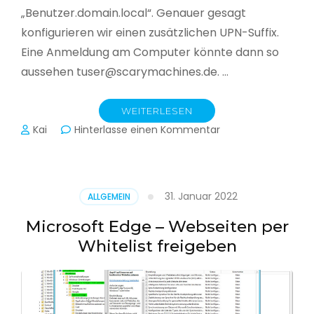
„Benutzer.domain.local“. Genauer gesagt
konfigurieren wir einen zusätzlichen UPN-Suffix.
Eine Anmeldung am Computer könnte dann so
aussehen tuser@scarymachines.de. …
WEITERLESEN
zu
Kai
Hinterlasse einen Kommentar
Zusätzlichen
User
Principal
Name
31. Januar 2022
ALLGEMEIN
(UPN)
im
Microsoft Edge – Webseiten per
Active
Whitelist freigeben
Directory
hinzufügen