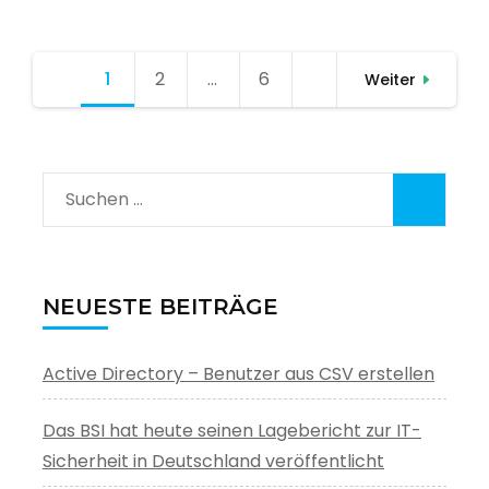
Seitennummerierung
1
Seite
2
Seite
…
6
Seite
Weiter
der
Beiträge
Suchen
nach:
NEUESTE BEITRÄGE
Active Directory – Benutzer aus CSV erstellen
Das BSI hat heute seinen Lagebericht zur IT-
Sicherheit in Deutschland veröffentlicht