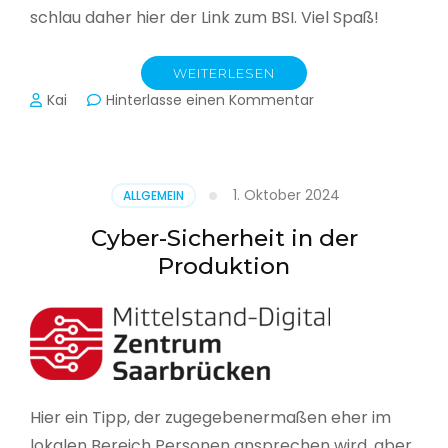
schlau daher hier der Link zum BSI. Viel Spaß!
WEITERLESEN
zu
Kai
Hinterlasse einen Kommentar
Das
BSI
hat
heute
1. Oktober 2024
ALLGEMEIN
seinen
Lagebericht
Cyber-Sicherheit in der
zur
Produktion
IT-
Sicherheit
in
Deutschland
veröffentlicht
Hier ein Tipp, der zugegebenermaßen eher im
lokalen Bereich Personen ansprechen wird, aber