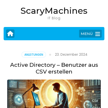
Zum
ScaryMachines
Inhalt
springen
IT Blog
(Eingabetaste
drücken)
MENÜ
23. Dezember 2024
ANLEITUNGEN
Active Directory – Benutzer aus
CSV erstellen