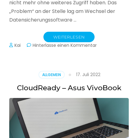
nicht mehr ohne weiteres Zugriff haben. Das
„Problem“ an der Stelle lag am Wechsel der
Datensicherungssoftware …
WEITERLESEN
zu
Kai
Hinterlasse einen Kommentar
Alle
Jahre
wieder
–
17. Juli 2022
ALLGEMEIN
Jahressicherung
CloudReady – Asus VivoBook