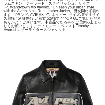
ラムスキン テーラード スタイリッシュ。サイズ
···S#kandytown #io #avirex。Unleash your urban style
with the Avirex Nitro Run Leather Jacket。男女問わず着れ
ます- ブランド: AVIREX- 色: ネイビー- サイズ: S実寸サイ
ズ肩幅 45/ 身幅49.5/ 着丈 52/袖丈 44/ゆき68/ご覧いただき
ありがとうございます。中古品である事をご理解の上よろ
しくお願いします。ティモシー エベレストTimothy
Everest レザーライダースジャケット