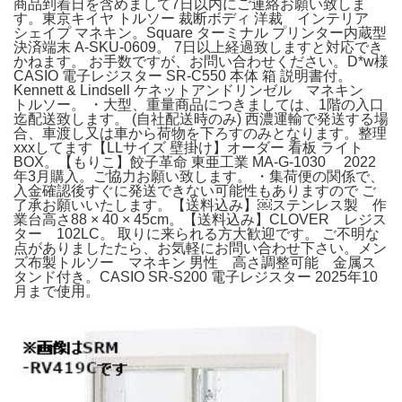
商品到着日を含めまして7日以内にご連絡お願い致しま
す。東京キイヤ トルソー 裁断ボディ 洋裁 インテリア
シェイプ マネキン。Square ターミナル プリンター内蔵型
決済端末 A-SKU-0609。 7日以上経過致しますと対応でき
かねます。 お手数ですが、お問い合わせください。D*w様
CASIO 電子レジスター SR-C550 本体 箱 説明書付。
Kennett & Lindsell ケネットアンドリンゼル マネキン
トルソー。 ・大型、重量商品につきましては、1階の入口
迄配送致します。 (自社配送時のみ) 西濃運輸で発送する場
合、車渡し又は車から荷物を下ろすのみとなります。整理
xxxしてます【LLサイズ 壁掛け】オーダー 看板 ライト
BOX。【もりこ】餃子革命 東亜工業 MA-G-1030 2022
年3月購入。ご協力お願い致します。 ・集荷便の関係で、
入金確認後すぐに発送できない可能性もありますので ご
了承お願いいたします。【送料込み】￼ステンレス製 作
業台高さ88 × 40 × 45cm。【送料込み】CLOVER レジス
ター 102LC。 取りに来られる方大歓迎です。 ご不明な
点がありましたたら、お気軽にお問い合わせ下さい。メン
ズ布製トルソー マネキン 男性 高さ調整可能 金属ス
タンド付き。CASIO SR-S200 電子レジスター 2025年10
月まで使用。