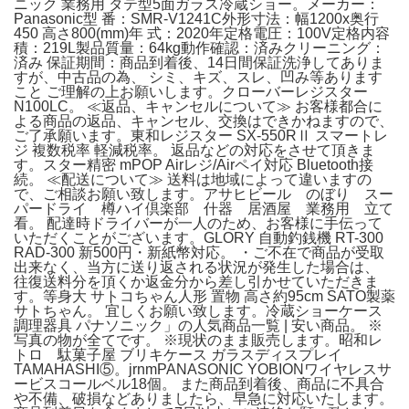
ニック 業務用 タテ型5面ガラス冷蔵ショー。メーカー：
Panasonic型 番：SMR-V1241C外形寸法：幅1200x奥行
450 高さ800(mm)年 式：2020年定格電圧：100V定格内容
積：219L製品質量：64kg動作確認：済みクリーニング：
済み 保証期間：商品到着後、14日間保証洗浄してありま
すが、中古品の為、 シミ、キズ、スレ、凹み等あります
こと ご理解の上お願いします。クローバーレジスター
N100LC。 ≪返品、キャンセルについて≫ お客様都合に
よる商品の返品、キャンセル、交換はできかねますので、
ご了承願います。東和レジスター SX-550RⅡ スマートレ
ジ 複数税率 軽減税率。 返品などの対応をさせて頂きま
す。スター精密 mPOP Airレジ/Airペイ対応 Bluetooth接
続。 ≪配送について≫ 送料は地域によって違いますの
で、ご相談お願い致します。アサヒビール のぼり スー
パードライ 樽ハイ倶楽部 什器 居酒屋 業務用 立て
看。 配達時ドライバーが一人のため、お客様に手伝って
いただくことがございます。GLORY 自動釣銭機 RT-300
RAD-300 新500円・新紙幣対応。 ・ご不在で商品が受取
出来なく、当方に送り返される状況が発生した場合は、
往復送料分を頂くか返金分から差し引かせていただきま
す。等身大 サトコちゃん人形 置物 高さ約95cm SATO製薬
サトちゃん。 宜しくお願い致します。冷蔵ショーケース
調理器具 パナソニック」の人気商品一覧 | 安い商品。 ※
写真の物が全てです。 ※現状のまま販売します。昭和レ
トロ 駄菓子屋 ブリキケース ガラスディスプレイ
TAMAHASHI⑤。jrnmPANASONIC YOBIONワイヤレスサ
ービスコールベル18個。 また商品到着後、商品に不具合
や不備、破損などありましたら、早急に対応いたします。