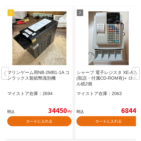
マリンゲーム用NB-2MB1-1A コ
シャープ 電子レジスタ XE-A20
ンラックス製紙幣識別機
(取説・付属CD-ROM有)+ ロー
ル紙2個
マイストア在庫：
2694
マイストア在庫：
2063
34450
6844
税込
円
税込
円
カートに入れる
カートに入れる