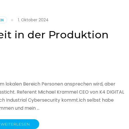
1. Oktober 2024
IN
cht
it in der Produktion
it
land
licht
im lokalen Bereich Personen ansprechen wird, aber
ssticht. Referent Michael Krammel CEO von K4 DIGITAL
 Industrial Cybersecurity kommt.Ich selbst habe
nommen und mein …
WEITERLESEN