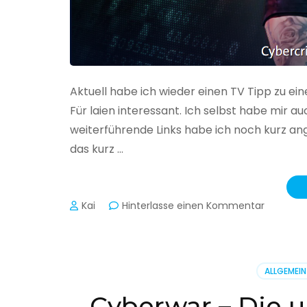
Aktuell habe ich wieder einen TV Tipp zu ei
Für laien interessant. Ich selbst habe mir
weiterführende Links habe ich noch kurz an
das kurz …
zu
Kai
Hinterlasse einen Kommentar
Cybercr
–
Alarmstu
rot
ALLGEMEIN
Cyberwar – Die u