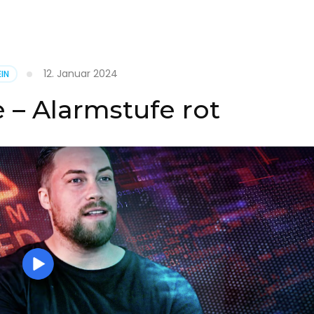
it
12. Januar 2024
IN
on
 – Alarmstufe rot