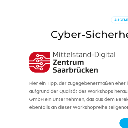
BSI
hat
heute
ALLGEME
seinen
Lageberi
Cyber-Sicherhe
zur
IT-
Sicherhe
in
Deutsch
veröffent
Hier ein Tipp, der zugegebenermaßen eher 
aufgrund der Qualität des Workshops herau
GmbH ein Unternehmen, das aus dem Bereich
ebenfalls an dieser Workshopreihe teilge