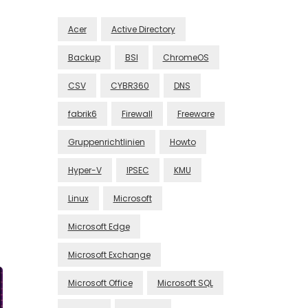
Acer
Active Directory
Backup
BSI
ChromeOS
CSV
CYBR360
DNS
fabrik6
Firewall
Freeware
Gruppenrichtlinien
Howto
Hyper-V
IPSEC
KMU
Linux
Microsoft
Microsoft Edge
Microsoft Exchange
Microsoft Office
Microsoft SQL