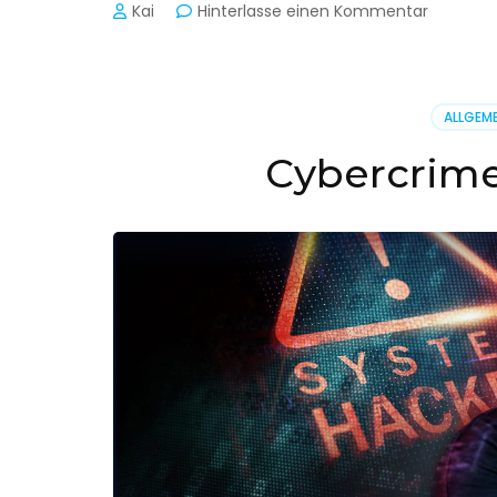
zu
Kai
Hinterlasse einen Kommentar
Cyber-
Sicherhe
in
der
ALLGEME
Produkti
Cybercrime