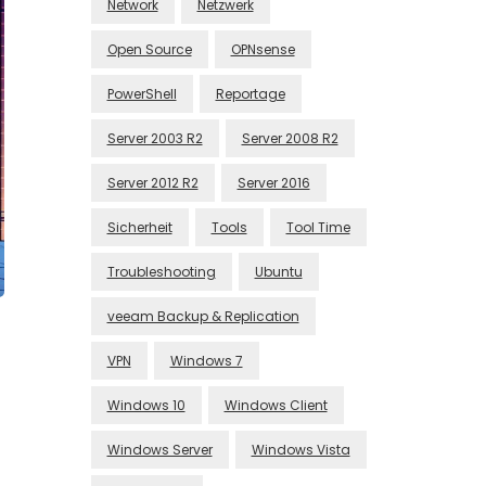
Network
Netzwerk
Open Source
OPNsense
PowerShell
Reportage
Server 2003 R2
Server 2008 R2
Server 2012 R2
Server 2016
Sicherheit
Tools
Tool Time
Troubleshooting
Ubuntu
veeam Backup & Replication
VPN
Windows 7
Windows 10
Windows Client
Windows Server
Windows Vista