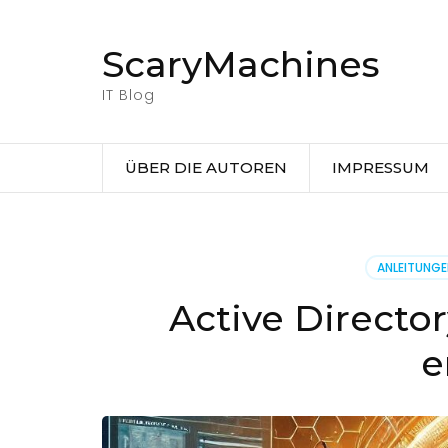
Zum
Inhalt
ScaryMachines
springen
(Eingabetaste
IT Blog
drücken)
ÜBER DIE AUTOREN
IMPRESSUM
ANLEITUNG
Active Directo
e