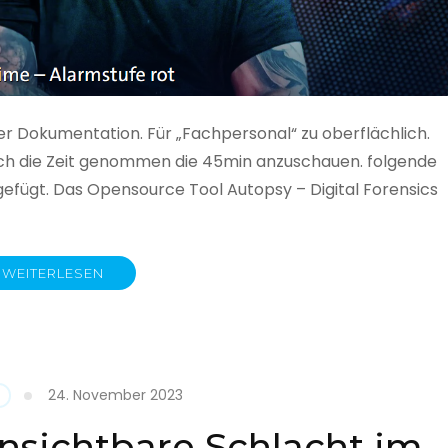
ner Dokumentation. Für „Fachpersonal“ zu oberflächlich.
 auch die Zeit genommen die 45min anzuschauen. folgende
gefügt. Das Opensource Tool Autopsy – Digital Forensics
WEITERLESEN
ime
fe
24. November 2023
nsichtbare Schlacht im