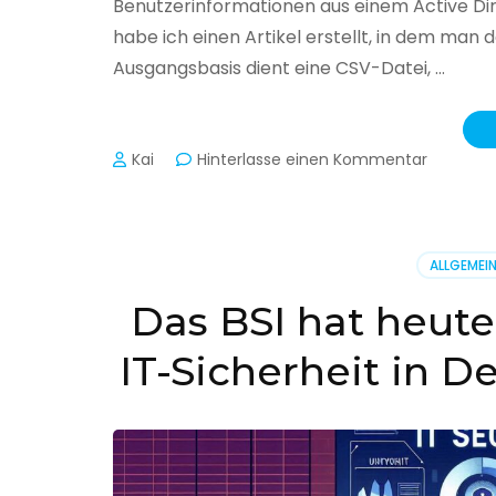
Benutzerinformationen aus einem Active Di
habe ich einen Artikel erstellt, in dem man
Ausgangsbasis dient eine CSV-Datei, …
zu
Kai
Hinterlasse einen Kommentar
Active
Director
–
Benutzer
ALLGEMEI
aus
CSV
Das BSI hat heute
erstellen
IT-Sicherheit in D