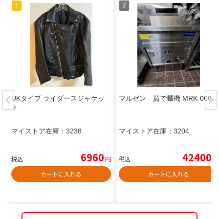
UKタイプ ライダースジャケッ
マルゼン 茹で麺機 MRK-066B
ト
マイストア在庫：
3238
マイストア在庫：
3204
6960
42400
税込
円
税込
円
カートに入れる
カートに入れる