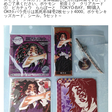
めご了承ください。ポケモン 初音ミク クリアカード
① ピカチュウ ららぽーと TOKYO-BAY。❗️即購入
OK❗️※バラ売りは黒死牟/縁壱2枚セット4000。ポケモンキ
ッズカード、シール。5セット～