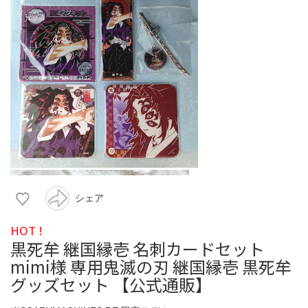
シェア
HOT !
黒死牟 継国縁壱 名刺カードセット
mimi様 専用鬼滅の刃 継国縁壱 黒死牟
グッズセット 【公式通販】