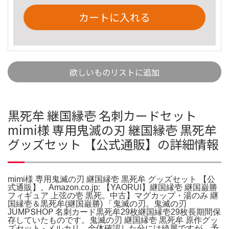
カートに入れる
欲しいものリストに追加
黒死牟 継国縁壱 名刺カードセット
mimi様 専用鬼滅の刃 継国縁壱 黒死牟
グッズセット 【公式通販】の詳細情報
mimi様 専用鬼滅の刃 継国縁壱 黒死牟 グッズセット 【公
式通販】。Amazon.co.jp: 【YAORUI】継国縁壱 継国巌勝
フィギュア 上弦の壱 黒死。中古】マグカップ・湯のみ 継
国縁壱＆黒死牟(継国巌勝) 「鬼滅の刃。鬼滅の刃
JUMPՏᕼOᑭ 名刺カード黒死牟29枚継国縁壱29枚長期間保
存していたものです。鬼滅の刃 継国縁壱 黒死牟 原作グッ
ズセット - メルカリ。全体確認した分には綺麗ですが、予