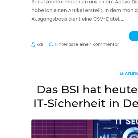
Benutzerinformationen aus einem Active Di
habe ich einen Artikel erstellt, in dem man
Ausgangsbasis dient eine CSV-Datei, …
zu
Kai
Hinterlasse einen Kommentar
Active
Director
–
Benutzer
ALLGEMEI
aus
CSV
Das BSI hat heute
erstellen
IT-Sicherheit in D