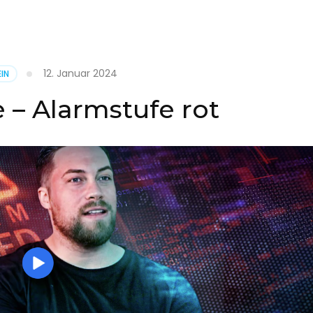
it
12. Januar 2024
IN
on
 – Alarmstufe rot