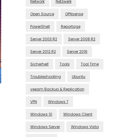
Network
Netzwerk
Open Source
OPNsense
PowerShell
Reportage
Server 2003 R2
Server 2008 R2
Server 2012 R2
Server 2016
Sicherheit
Tools
Tool Time
Troubleshooting
Ubuntu
veeam Backup & Replication
VPN
Windows 7
Windows 10
Windows Client
Windows Server
Windows Vista