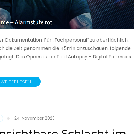
ner Dokumentation. Für „Fachpersonal“ zu oberflächlich.
 auch die Zeit genommen die 45min anzuschauen. folgende
gefügt. Das Opensource Tool Autopsy – Digital Forensics
WEITERLESEN
ime
fe
24. November 2023
nsichtbare Schlacht im