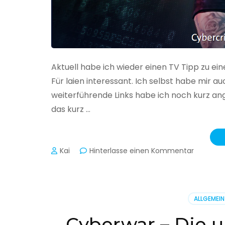
Aktuell habe ich wieder einen TV Tipp zu ei
Für laien interessant. Ich selbst habe mir
weiterführende Links habe ich noch kurz an
das kurz …
zu
Kai
Hinterlasse einen Kommentar
Cybercr
–
Alarmstu
rot
ALLGEMEIN
Cyberwar – Die u