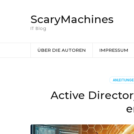
Zum
Inhalt
ScaryMachines
springen
(Eingabetaste
IT Blog
drücken)
ÜBER DIE AUTOREN
IMPRESSUM
ANLEITUNG
Active Directo
e