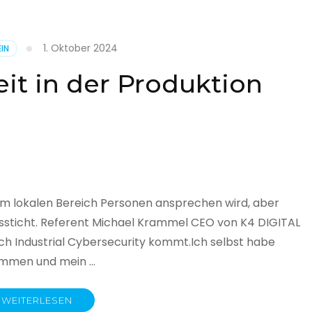
1. Oktober 2024
IN
cht
it in der Produktion
it
land
licht
im lokalen Bereich Personen ansprechen wird, aber
ssticht. Referent Michael Krammel CEO von K4 DIGITAL
 Industrial Cybersecurity kommt.Ich selbst habe
nommen und mein …
WEITERLESEN