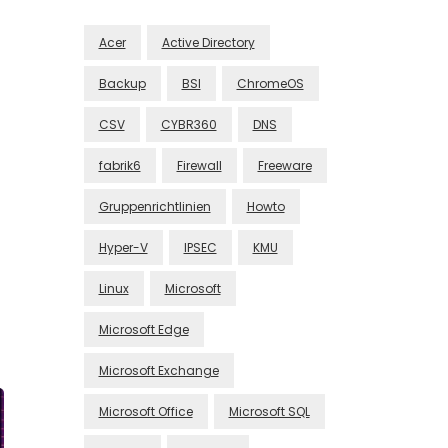
Acer
Active Directory
Backup
BSI
ChromeOS
CSV
CYBR360
DNS
fabrik6
Firewall
Freeware
Gruppenrichtlinien
Howto
Hyper-V
IPSEC
KMU
Linux
Microsoft
Microsoft Edge
Microsoft Exchange
Microsoft Office
Microsoft SQL