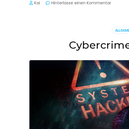
zu
Kai
Hinterlasse einen Kommentar
Cyber-
Sicherhe
in
der
ALLGEME
Produkti
Cybercrime