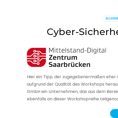
BSI
hat
heute
ALLGEME
seinen
Lageberi
Cyber-Sicherhe
zur
IT-
Sicherhe
in
Deutsch
veröffent
Hier ein Tipp, der zugegebenermaßen eher 
aufgrund der Qualität des Workshops herau
GmbH ein Unternehmen, das aus dem Bereich
ebenfalls an dieser Workshopreihe teilge