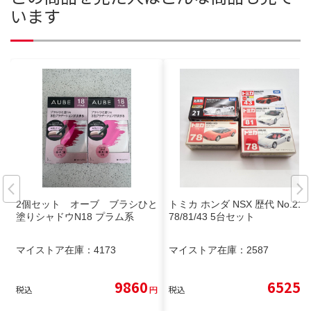
います
2個セット オーブ ブラシひと
トミカ ホンダ NSX 歴代 No.21/
塗りシャドウN18 プラム系
78/81/43 5台セット
マイストア在庫：
4173
マイストア在庫：
2587
9860
6525
税込
円
税込
円