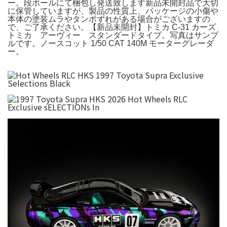
ー。段ボールにて梱包し発送致します新品未開封品で大切
に保管していますが、製品の性質上、パッケージの小傷や
本体の塗装ムラやタンポずれがある場合がございますの
で、ご了承ください。【新品未開封】トミカ C-31 カーズ
トミカ アーヴィー スタンダードタイプ。写真はサンプ
ルです。ノースコット 1/50 CAT 140M モーターグレーダ
ー。