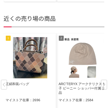
近くの売り場の商品
正絹和装バッグ
ARC'TERYX アークテリクス 帽
子 ビーニー ショッパー付属 新
品
マイストア在庫：
2696
マイストア在庫：
2584