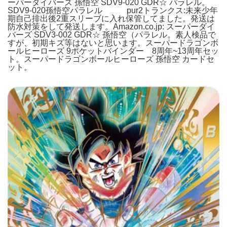
ーパーダイバーズ 孫悟空 SDV9-020 GDR☆ パラレル。
SDV9-020孫悟空パラレル pur2トランクス:未来少年
期自己排出後2重スリーブに入れ保管してました。発送は
防水対策をして発送します。Amazon.co.jp: スーパーダイ
バーズ SDV3-002 GDR☆ 孫悟空（パラレル。素人検品で
すが、初期キズ等はないと思います。スーパードラゴンボ
ールヒーローズ 9ポケットバインダー 8周年~13周年セッ
ト。スーパードラゴンボールヒーローズ 孫悟空 カードセ
ット。