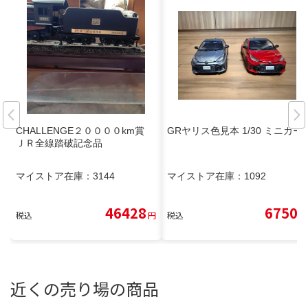
CHALLENGE２００００km賞
GRヤリス色見本 1/30 ミニカー
ＪＲ全線踏破記念品
マイストア在庫：
3144
マイストア在庫：
1092
46428
6750
税込
円
税込
円
近くの売り場の商品