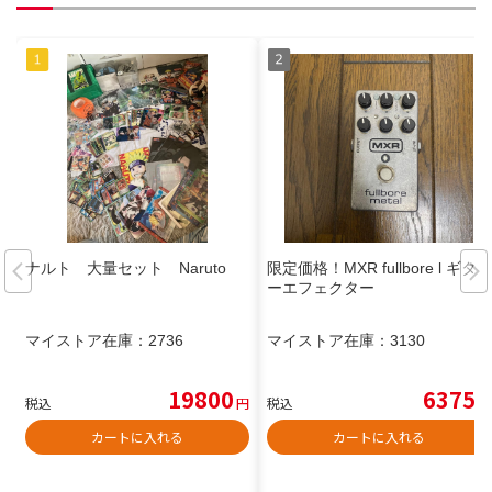
ナルト 大量セット Naruto
限定価格！MXR fullbore l ギタ
ーエフェクター
マイストア在庫：
2736
マイストア在庫：
3130
19800
6375
税込
円
税込
円
カートに入れる
カートに入れる