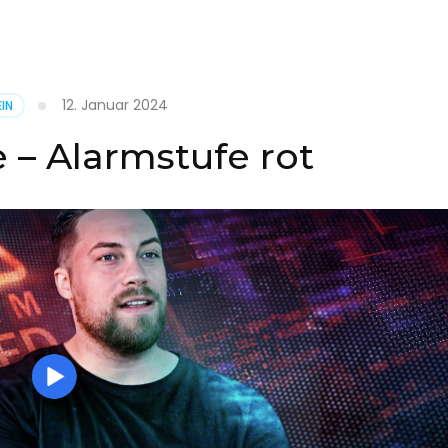
it
12. Januar 2024
IN
on
 – Alarmstufe rot