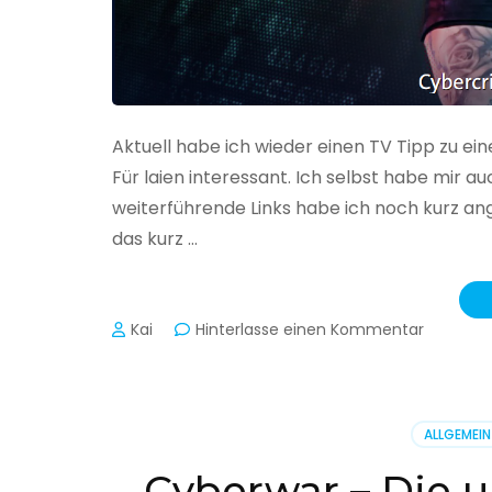
Aktuell habe ich wieder einen TV Tipp zu ei
Für laien interessant. Ich selbst habe mir
weiterführende Links habe ich noch kurz an
das kurz …
zu
Kai
Hinterlasse einen Kommentar
Cybercr
–
Alarmstu
rot
ALLGEMEIN
Cyberwar – Die u