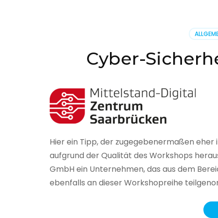
BSI
hat
heute
ALLGEME
seinen
Lageberi
Cyber-Sicherhe
zur
IT-
Sicherhe
in
Deutsch
veröffent
Hier ein Tipp, der zugegebenermaßen eher 
aufgrund der Qualität des Workshops herau
GmbH ein Unternehmen, das aus dem Bereich
ebenfalls an dieser Workshopreihe teilge