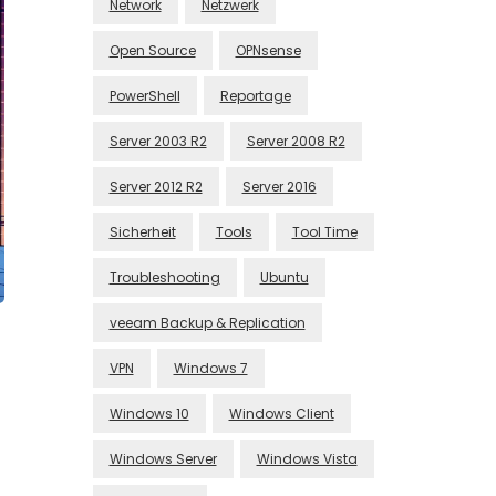
Network
Netzwerk
Open Source
OPNsense
PowerShell
Reportage
Server 2003 R2
Server 2008 R2
Server 2012 R2
Server 2016
Sicherheit
Tools
Tool Time
Troubleshooting
Ubuntu
veeam Backup & Replication
VPN
Windows 7
Windows 10
Windows Client
Windows Server
Windows Vista