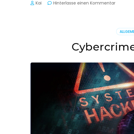
zu
Kai
Hinterlasse einen Kommentar
Cyber-
Sicherhe
in
der
ALLGEME
Produkti
Cybercrime