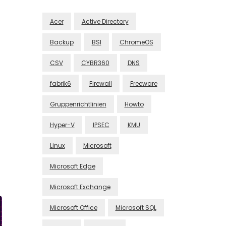
Acer
Active Directory
Backup
BSI
ChromeOS
CSV
CYBR360
DNS
fabrik6
Firewall
Freeware
Gruppenrichtlinien
Howto
Hyper-V
IPSEC
KMU
Linux
Microsoft
Microsoft Edge
Microsoft Exchange
Microsoft Office
Microsoft SQL