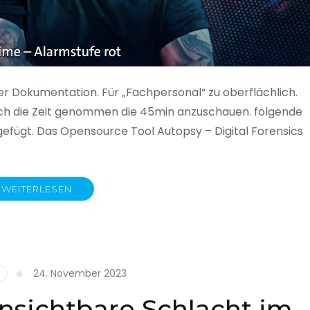
ner Dokumentation. Für „Fachpersonal“ zu oberflächlich.
 auch die Zeit genommen die 45min anzuschauen. folgende
gefügt. Das Opensource Tool Autopsy – Digital Forensics
WEITERLESEN
ime
fe
24. November 2023
nsichtbare Schlacht im