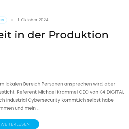
1. Oktober 2024
IN
cht
it in der Produktion
it
land
licht
im lokalen Bereich Personen ansprechen wird, aber
ssticht. Referent Michael Krammel CEO von K4 DIGITAL
 Industrial Cybersecurity kommt.Ich selbst habe
nommen und mein …
WEITERLESEN