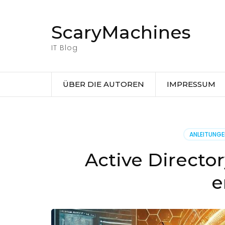
Zum
Inhalt
ScaryMachines
springen
(Eingabetaste
IT Blog
drücken)
ÜBER DIE AUTOREN
IMPRESSUM
ANLEITUNG
Active Directo
e