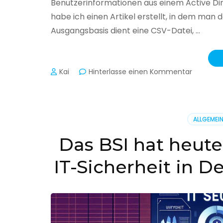
Benutzerinformationen aus einem Active Di
habe ich einen Artikel erstellt, in dem man
Ausgangsbasis dient eine CSV-Datei, …
zu
Kai
Hinterlasse einen Kommentar
Active
Director
–
Benutzer
ALLGEMEI
aus
CSV
Das BSI hat heute
erstellen
IT-Sicherheit in D