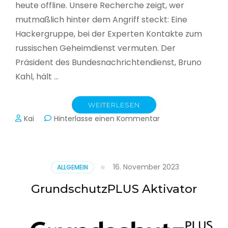
heute offline. Unsere Recherche zeigt, wer
mutmaßlich hinter dem Angriff steckt: Eine
Hackergruppe, bei der Experten Kontakte zum
russischen Geheimdienst vermuten. Der
Präsident des Bundesnachrichtendienst, Bruno
Kahl, hält …
WEITERLESEN
zu
Kai
Hinterlasse einen Kommentar
Cyberwar
–
Die
unsichtbare
16. November 2023
ALLGEMEIN
Schlacht
im
GrundschutzPLUS Aktivator
Netz