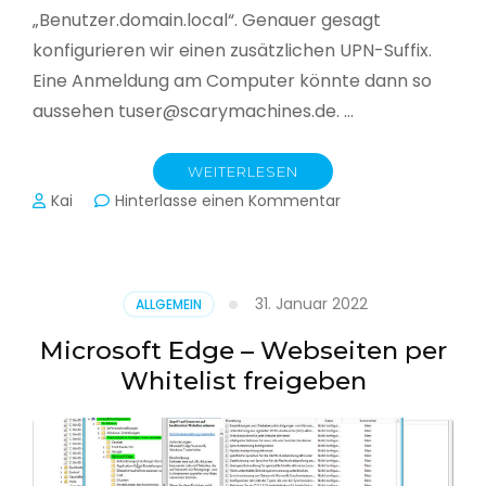
„Benutzer.domain.local“. Genauer gesagt
konfigurieren wir einen zusätzlichen UPN-Suffix.
Eine Anmeldung am Computer könnte dann so
aussehen tuser@scarymachines.de. …
WEITERLESEN
zu
Kai
Hinterlasse einen Kommentar
Zusätzlichen
User
Principal
Name
31. Januar 2022
ALLGEMEIN
(UPN)
im
Microsoft Edge – Webseiten per
Active
Whitelist freigeben
Directory
hinzufügen