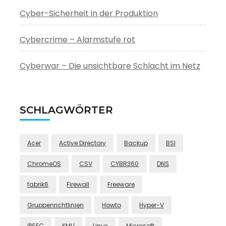
Cyber-Sicherheit in der Produktion
Cybercrime – Alarmstufe rot
Cyberwar – Die unsichtbare Schlacht im Netz
SCHLAGWÖRTER
Acer
Active Directory
Backup
BSI
ChromeOS
CSV
CYBR360
DNS
fabrik6
Firewall
Freeware
Gruppenrichtlinien
Howto
Hyper-V
IPSEC
KMU
Linux
Microsoft