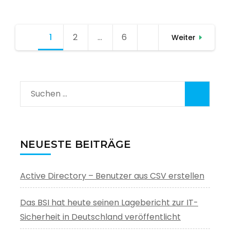
Seitennummerierung
1
Seite
2
Seite
…
6
Seite
Weiter
der
Beiträge
Suchen
nach:
NEUESTE BEITRÄGE
Active Directory – Benutzer aus CSV erstellen
Das BSI hat heute seinen Lagebericht zur IT-
Sicherheit in Deutschland veröffentlicht