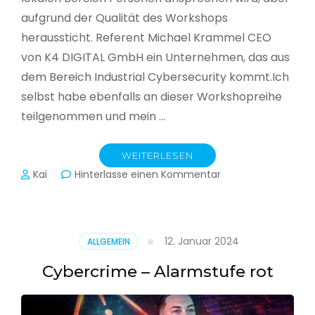
aufgrund der Qualität des Workshops
heraussticht. Referent Michael Krammel CEO
von K4 DIGITAL GmbH ein Unternehmen, das aus
dem Bereich Industrial Cybersecurity kommt.Ich
selbst habe ebenfalls an dieser Workshopreihe
teilgenommen und mein …
WEITERLESEN
zu
Kai
Hinterlasse einen Kommentar
Cyber-
Sicherheit
in
der
12. Januar 2024
ALLGEMEIN
Produktion
Cybercrime – Alarmstufe rot