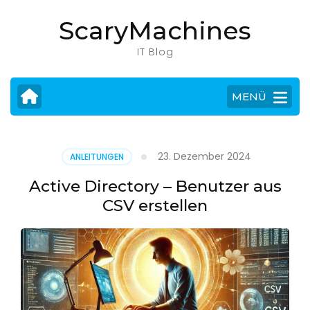
Zum
ScaryMachines
Inhalt
springen
IT Blog
(Eingabetaste
drücken)
MENÜ
23. Dezember 2024
ANLEITUNGEN
Active Directory – Benutzer aus
CSV erstellen