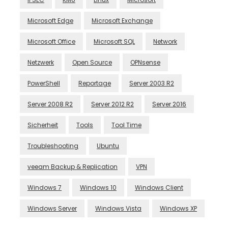
Microsoft Edge
Microsoft Exchange
Microsoft Office
Microsoft SQL
Network
Netzwerk
Open Source
OPNsense
PowerShell
Reportage
Server 2003 R2
Server 2008 R2
Server 2012 R2
Server 2016
Sicherheit
Tools
Tool Time
Troubleshooting
Ubuntu
veeam Backup & Replication
VPN
Windows 7
Windows 10
Windows Client
Windows Server
Windows Vista
Windows XP