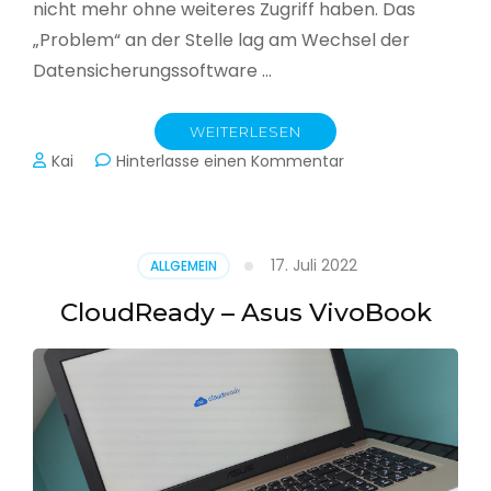
nicht mehr ohne weiteres Zugriff haben. Das
„Problem“ an der Stelle lag am Wechsel der
Datensicherungssoftware …
WEITERLESEN
zu
Kai
Hinterlasse einen Kommentar
Alle
Jahre
wieder
–
17. Juli 2022
ALLGEMEIN
Jahressicherung
CloudReady – Asus VivoBook