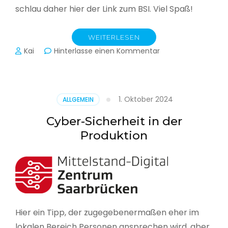
schlau daher hier der Link zum BSI. Viel Spaß!
WEITERLESEN
zu
Kai
Hinterlasse einen Kommentar
Das
BSI
hat
heute
1. Oktober 2024
ALLGEMEIN
seinen
Lagebericht
Cyber-Sicherheit in der
zur
Produktion
IT-
Sicherheit
in
Deutschland
veröffentlicht
Hier ein Tipp, der zugegebenermaßen eher im
lokalen Bereich Personen ansprechen wird, aber