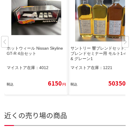
ホットウィール Nissan Skyline
サントリー 響ブレンドセット。
GT-R 4台セット
ブレンドセミナー用 モルト1-4
& グレーン1
マイストア在庫：
4012
マイストア在庫：
1221
6150
50350
税込
円
税込
円
近くの売り場の商品