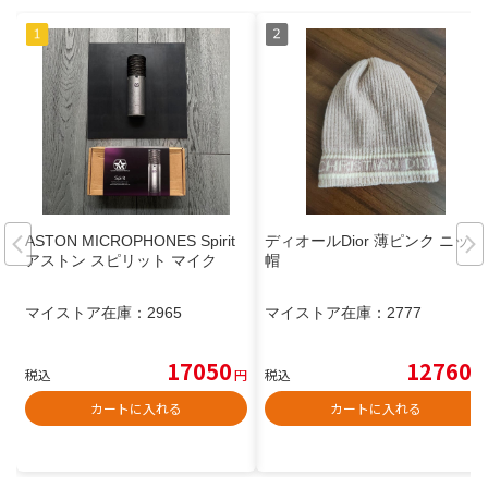
ASTON MICROPHONES Spirit
ディオールDior 薄ピンク ニット
アストン スピリット マイク
帽
マイストア在庫：
2965
マイストア在庫：
2777
17050
12760
税込
円
税込
円
カートに入れる
カートに入れる