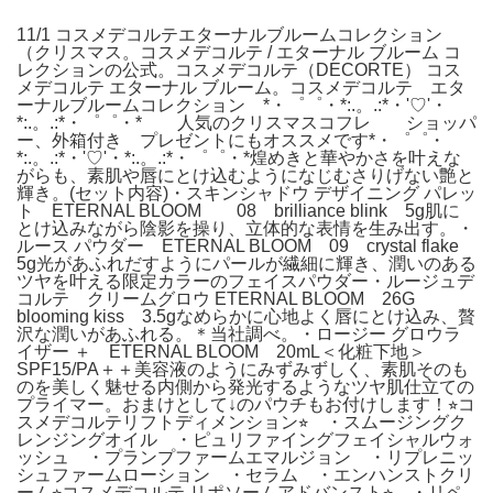
11/1 コスメデコルテエターナルブルームコレクション
（クリスマス。コスメデコルテ / エターナル ブルーム コ
レクションの公式。コスメデコルテ（DECORTE） コス
メデコルテ エターナル ブルーム。コスメデコルテ エタ
ーナルブルームコレクション *・゜゜・*:.。.:*・'♡'・
*:.。.:*・゜゜・* 人気のクリスマスコフレ ショッパ
ー、外箱付き プレゼントにもオススメです*・゜゜・
*:.。.:*・'♡'・*:.。.:*・゜゜・*煌めきと華やかさを叶えな
がらも、素肌や唇にとけ込むようになじむさりげない艶と
輝き。(セット内容)・スキンシャドウ デザイニング パレッ
ト ETERNAL BLOOM 08 brilliance blink 5g肌に
とけ込みながら陰影を操り、立体的な表情を生み出す。・
ルース パウダー ETERNAL BLOOM 09 crystal flake
5g光があふれだすようにパールが繊細に輝き、潤いのある
ツヤを叶える限定カラーのフェイスパウダー・ルージュデ
コルテ クリームグロウ ETERNAL BLOOM 26G
blooming kiss 3.5gなめらかに心地よく唇にとけ込み、贅
沢な潤いがあふれる。＊当社調べ。・ロージー グロウラ
イザー ＋ ETERNAL BLOOM 20mL＜化粧下地＞
SPF15/PA＋＋美容液のようにみずみずしく、素肌そのも
のを美しく魅せる内側から発光するようなツヤ肌仕立ての
プライマー。おまけとして↓のパウチもお付けします！⭐︎コ
スメデコルテリフトディメンション⭐︎ ・スムージングク
レンジングオイル ・ピュリファイングフェイシャルウォ
ッシュ ・プランプファームエマルジョン ・リプレニッ
シュファームローション ・セラム ・エンハンストクリ
ーム⭐︎コスメデコルテ リポソームアドバンスト⭐︎ ・リペ