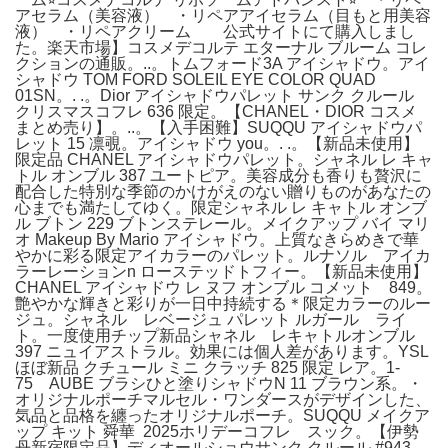
アセラム（美容液） ・リペアアイセラム（目もと用美容
液） ・リペアクリーム 公式サイトにて購入しまし
た。楽天市場】コスメデコルテ エターナル ブルーム コレ
クションの通販。..。トムフォード3A アイシャドウ。アイ
シャドウ TOM FORD SOLEIL EYE COLOR QUAD
01SN。. .。Dior アイシャドウパレット サンク クルール
クリスマスコフレ 636 限定。【CHANEL・DIOR コスメ
まとめ売り】。..。【入手困難】SUQQU アイシャドウパ
レット 15 凛覗。アイシャドウ you。. .。【新品未使用】
限定品 CHANEL アイシャドウパレット。シャネル レ キャ
トル オンブル 387 ユートピア。美容成分も香りも贅沢に
配合した特別な季節のかけがえのない贈りものがあなたの
心までも満たしてゆく。限定シャネル レ キャトル オンブ
ル ブトン 229 ブトンステレール。メイクアップ バイ マリ
オ Makeup By Mario アイシャドウ。上質なきらめきで華
やかに彩る限定アイカラーのパレット。ルナソル アイカ
ラーレーションn ローステッドトフィー。【新品未使用】
CHANEL アイシャドウ レ ヌフ オンブル コメット 849。
艶やかな輝きと彩りが一日中持続する＊限定カラーのルー
ジュ。シャネル レベージュ パレット ルガール ライ
ト。一度使用チップ新品シャネル レキャトルオンブル
397 ニュイアストラル。効果には個人差があります。YSL
ほぼ新品 クチュール ミニ クラッチ 825 限定 レア。1-
75 AUBE ブラシひと塗りシャドウN 11 ブラウン系。・
オリジナルポーチマルセル・ワンダースがデザインした、
気品と品格を纏ったオリジナルポーチ。SUQQU メイクア
ップ キット 舜華 2025ホリデーコフレ スック。【伊勢
丹新宿限定品】ディオールショウサンク クルール #943。