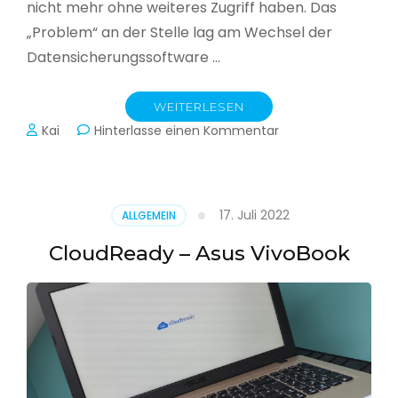
nicht mehr ohne weiteres Zugriff haben. Das
„Problem“ an der Stelle lag am Wechsel der
Datensicherungssoftware …
WEITERLESEN
zu
Kai
Hinterlasse einen Kommentar
Alle
Jahre
wieder
–
17. Juli 2022
ALLGEMEIN
Jahressicherung
CloudReady – Asus VivoBook