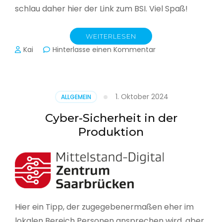
schlau daher hier der Link zum BSI. Viel Spaß!
WEITERLESEN
zu
Kai
Hinterlasse einen Kommentar
Das
BSI
hat
heute
1. Oktober 2024
ALLGEMEIN
seinen
Lagebericht
Cyber-Sicherheit in der
zur
Produktion
IT-
Sicherheit
in
Deutschland
veröffentlicht
Hier ein Tipp, der zugegebenermaßen eher im
lokalen Bereich Personen ansprechen wird, aber