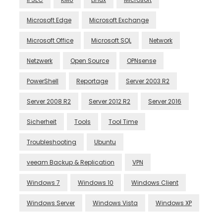
Microsoft Edge
Microsoft Exchange
Microsoft Office
Microsoft SQL
Network
Netzwerk
Open Source
OPNsense
PowerShell
Reportage
Server 2003 R2
Server 2008 R2
Server 2012 R2
Server 2016
Sicherheit
Tools
Tool Time
Troubleshooting
Ubuntu
veeam Backup & Replication
VPN
Windows 7
Windows 10
Windows Client
Windows Server
Windows Vista
Windows XP