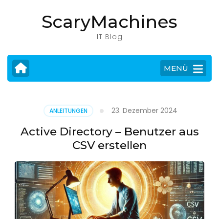
Zum
ScaryMachines
Inhalt
springen
IT Blog
(Eingabetaste
drücken)
MENÜ
23. Dezember 2024
ANLEITUNGEN
Active Directory – Benutzer aus
CSV erstellen