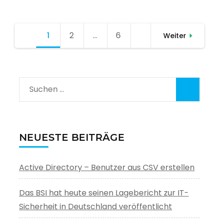
Seitennummerierung
1
Seite
2
Seite
…
6
Seite
Weiter
der
Beiträge
Suchen
nach:
NEUESTE BEITRÄGE
Active Directory – Benutzer aus CSV erstellen
Das BSI hat heute seinen Lagebericht zur IT-
Sicherheit in Deutschland veröffentlicht