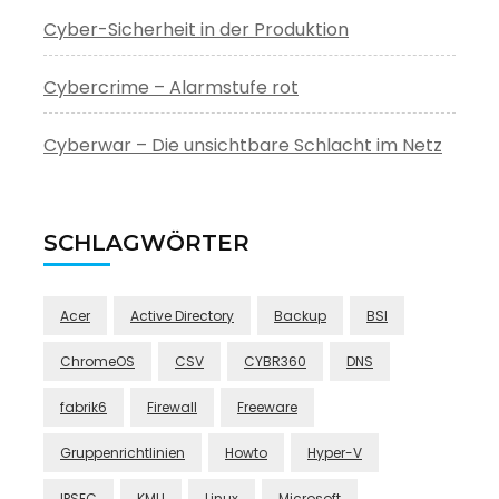
Cyber-Sicherheit in der Produktion
Cybercrime – Alarmstufe rot
Cyberwar – Die unsichtbare Schlacht im Netz
SCHLAGWÖRTER
Acer
Active Directory
Backup
BSI
ChromeOS
CSV
CYBR360
DNS
fabrik6
Firewall
Freeware
Gruppenrichtlinien
Howto
Hyper-V
IPSEC
KMU
Linux
Microsoft