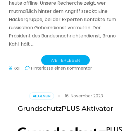
heute offline. Unsere Recherche zeigt, wer
mutmaßlich hinter dem Angriff steckt: Eine
Hackergruppe, bei der Experten Kontakte zum
russischen Geheimdienst vermuten. Der
Präsident des Bundesnachrichtendienst, Bruno
Kahl, hält …
WEITERLESEN
zu
Kai
Hinterlasse einen Kommentar
Cyberwar
–
Die
unsichtbare
16. November 2023
ALLGEMEIN
Schlacht
im
GrundschutzPLUS Aktivator
Netz