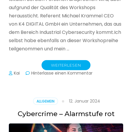
aufgrund der Qualität des Workshops
heraussticht. Referent Michael Krammel CEO
von K4 DIGITAL GmbH ein Unternehmen, das aus
dem Bereich Industrial Cybersecurity kommt.Ich
selbst habe ebenfalls an dieser Workshopreihe
teilgenommen und mein …
WEITERLESEN
zu
Kai
Hinterlasse einen Kommentar
Cyber-
Sicherheit
in
der
12. Januar 2024
ALLGEMEIN
Produktion
Cybercrime – Alarmstufe rot