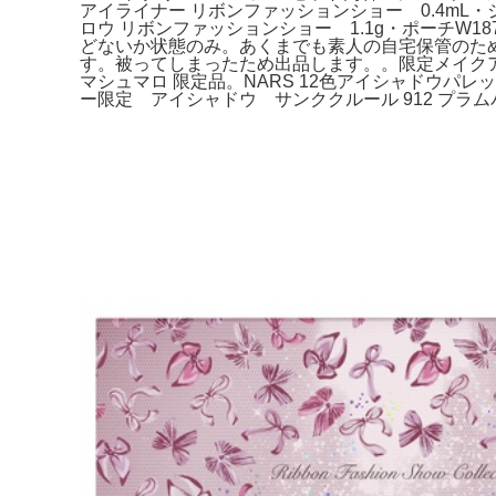
アイライナー リボンファッションショー 0.4mL・
ロウ リボンファッションショー 1.1g・ポーチW18
どないか状態のみ。あくまでも素人の自宅保管のた
す。被ってしまったため出品します。。限定メイクアッ
マシュマロ 限定品。NARS 12色アイシャドウパレッ
ー限定 アイシャドウ サンククルール 912 プラ