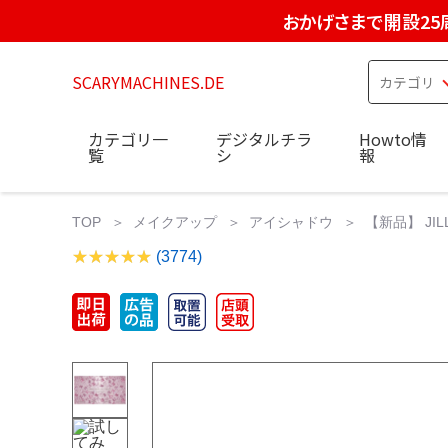
おかげさまで開設25
SCARYMACHINES.DE
カテゴリ一
デジタルチラ
Howto情
覧
シ
報
TOP
メイクアップ
アイシャドウ
【新品】 J
(3774)