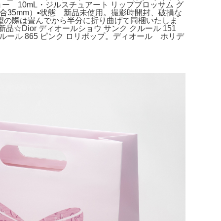
ー 10mL・ジルスチュアート リップブロッサム グ
む場合35mm）▪︎状態 新品未使用。撮影時開封、破損な
望の際は畳んでから半分に折り曲げて同梱いたしま
ior ディオールショウ サンク クルール 151
クルール 865 ピンク ロリポップ。ディオール ホリデ