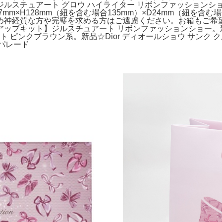
ジルスチュアート グロウ ハイライター リボンファッションショ
7mm×H128mm（紐を含む場合135mm）×D24mm（紐を含
め神経質な方や完璧を求める方はご遠慮ください。お箱もご希
プキット】ジルスチュアート リボンファッションショー。新品☆D
ト ピンクブラウン系。新品☆Dior ディオールショウ サンク 
ムパレード