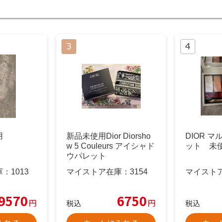
用
新品未使用Dior Diorsho
DIOR 
w 5 Couleurs アイシャド
ット 未
ウパレット
庫：
1013
マイストア在庫：
3154
マイスト
9570
6750
円
円
税込
税込