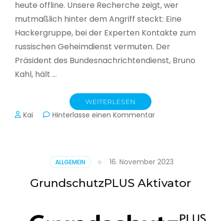
heute offline. Unsere Recherche zeigt, wer
mutmaßlich hinter dem Angriff steckt: Eine
Hackergruppe, bei der Experten Kontakte zum
russischen Geheimdienst vermuten. Der
Präsident des Bundesnachrichtendienst, Bruno
Kahl, hält …
WEITERLESEN
zu
Kai
Hinterlasse einen Kommentar
Cyberwar
–
Die
unsichtbare
16. November 2023
ALLGEMEIN
Schlacht
im
GrundschutzPLUS Aktivator
Netz