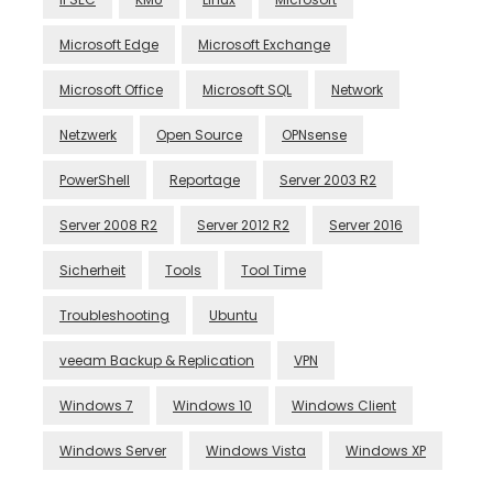
Microsoft Edge
Microsoft Exchange
Microsoft Office
Microsoft SQL
Network
Netzwerk
Open Source
OPNsense
PowerShell
Reportage
Server 2003 R2
Server 2008 R2
Server 2012 R2
Server 2016
Sicherheit
Tools
Tool Time
Troubleshooting
Ubuntu
veeam Backup & Replication
VPN
Windows 7
Windows 10
Windows Client
Windows Server
Windows Vista
Windows XP