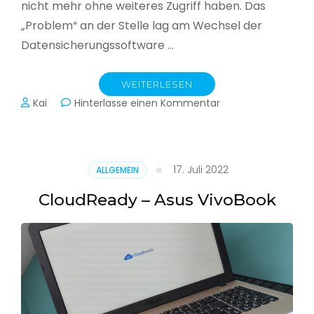
nicht mehr ohne weiteres Zugriff haben. Das
„Problem“ an der Stelle lag am Wechsel der
Datensicherungssoftware …
WEITERLESEN
zu
Kai
Hinterlasse einen Kommentar
Alle
Jahre
wieder
–
17. Juli 2022
ALLGEMEIN
Jahressicherung
CloudReady – Asus VivoBook