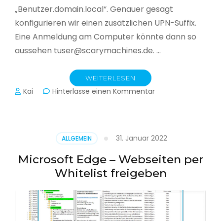
„Benutzer.domain.local“. Genauer gesagt
konfigurieren wir einen zusätzlichen UPN-Suffix.
Eine Anmeldung am Computer könnte dann so
aussehen tuser@scarymachines.de. …
WEITERLESEN
zu
Kai
Hinterlasse einen Kommentar
Zusätzlichen
User
Principal
Name
31. Januar 2022
ALLGEMEIN
(UPN)
im
Microsoft Edge – Webseiten per
Active
Whitelist freigeben
Directory
hinzufügen