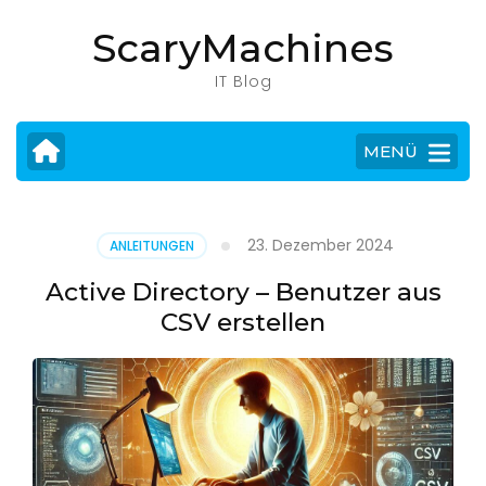
Zum
ScaryMachines
Inhalt
springen
IT Blog
(Eingabetaste
drücken)
MENÜ
23. Dezember 2024
ANLEITUNGEN
Active Directory – Benutzer aus
CSV erstellen