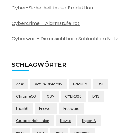
Cyber-Sicherheit in der Produktion
Cybercrime – Alarmstufe rot
Cyberwar – Die unsichtbare Schlacht im Netz
SCHLAGWÖRTER
Acer
Active Directory
Backup
BSI
ChromeOS
CSV
CYBR360
DNS
fabrik6
Firewall
Freeware
Gruppenrichtlinien
Howto
Hyper-V
IPSEC
KMU
Linux
Microsoft