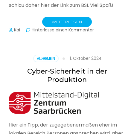
schlau daher hier der Link zum BSI. Viel Spaß!
WEITERLESEN
zu
Kai
Hinterlasse einen Kommentar
Das
BSI
hat
heute
1. Oktober 2024
ALLGEMEIN
seinen
Lagebericht
Cyber-Sicherheit in der
zur
Produktion
IT-
Sicherheit
in
Deutschland
veröffentlicht
Hier ein Tipp, der zugegebenermaßen eher im
lokalen Bereich Personen ansprechen wird, aber