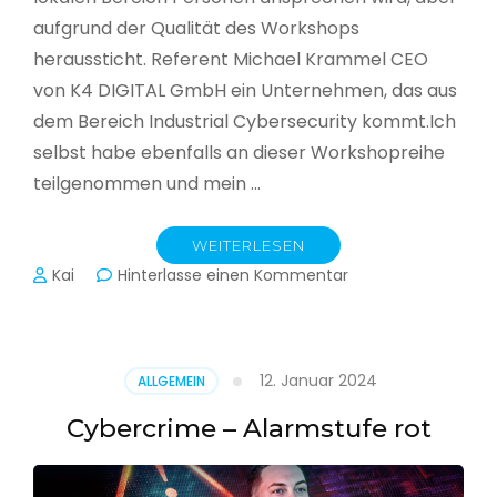
aufgrund der Qualität des Workshops
heraussticht. Referent Michael Krammel CEO
von K4 DIGITAL GmbH ein Unternehmen, das aus
dem Bereich Industrial Cybersecurity kommt.Ich
selbst habe ebenfalls an dieser Workshopreihe
teilgenommen und mein …
WEITERLESEN
zu
Kai
Hinterlasse einen Kommentar
Cyber-
Sicherheit
in
der
12. Januar 2024
ALLGEMEIN
Produktion
Cybercrime – Alarmstufe rot