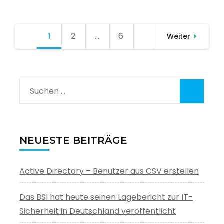
Seitennummerierung
1
Seite
2
Seite
…
6
Seite
Weiter
der
Beiträge
Suchen
nach:
NEUESTE BEITRÄGE
Active Directory – Benutzer aus CSV erstellen
Das BSI hat heute seinen Lagebericht zur IT-
Sicherheit in Deutschland veröffentlicht