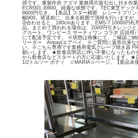
得です。東製作所 アズマ 業務用片面引出し付き作
ECR001 J0900。綺麗な状態です。TEC東芝テ
8600円引き。【美品】スター精密 レシートプリンター
幅900。発送前に、出来る範囲で清掃を行いますが、落
➁合わせると、180cmあります。EMS-7 10000円
品。まとめて買われる場合は、2000円引きレンジ
グカート。ワンピース サーティワン コラボ 店頭用
にて配送予定です。 ※状態は画像にて、ご確認ご納得
リーダー Airpay(エアペイ。※ご質問に返答
い。※こちら専用です業務用電気クレープ焼き器 PRO-40
願いします。★飲食店閉店に伴い不要になったものをお譲りし
から飲食店などスタートの方に応援いたします。★
1/2トルソー ボディ ☆MARIA☆ページ。【新品未使用