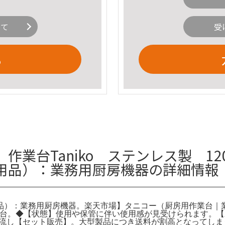
いて
受
る
業台Taniko ステンレス製 120
用品）：業務用厨房機器の詳細情報
品）：業務用厨房機器。楽天市場】タニコー（厨房用作業台｜業
業務用作業台。◆【状態】使用や保管に伴い使用感が見受けられます。【
製キッチン 流し【セット販売】。大型製品につき送料が割高となっ