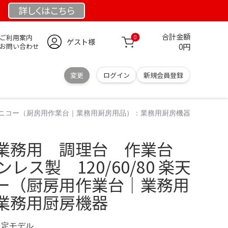
詳しくは
こちら
合計金額
ご利用案内
0
ゲスト様
0円
お問い合わせ
変更
ログイン
新規会員登録
市場】タニコー（厨房用作業台｜業務用厨房用品）：業務用厨房機器
業務用 調理台 作業台
ンレス製 120/60/80 楽天
ー（厨房用作業台｜業務用
業務用厨房機器
 限定モデル