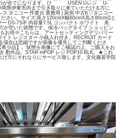
ものが全てになります。ひ USEN Uレジ U-
①。★静岡県伊東市内まで引き取りに来ていただける方に
 タニコー 作業台 業務用 | 厨房 中古K▽タニコー
。サイズ:長さ120cmX幅60cmX高さ80cm➀と
DS-7S/F 内容量7.5L コンパクト ホワイト 美
穴が空いた状態です。保冷バッグタイプ ショッピン
0）もお得※こちらは、アートセッティングデリバリー
 レジスター 小銭入れ付き。RECRUIT カード
ある場合は恐縮ですが画像を優先してご判断くださ
G50406【希少品】。状態を画像にてご確認の上、ご購入をお
品。STAR mPOP レジ POP10 BLK。★これ
上げ方にそれなりにサービス致します。文化服装学院