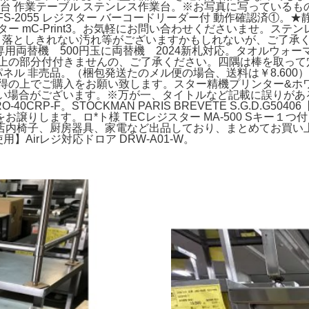
業台 作業テーブル ステンレス作業台。※お写真に写っている
ック FS-2055 レジスター バーコードリーダー付 動作確認済
 mC-Print3。お気軽にお問い合わせくださいませ。ステンレス
としきれない汚れ等がございますかもしれないが、ご了承ください
札専用両替機 500円玉に両替機 2024新札対応。タオルウォーマー 
と上の部分付付きませんの、ご了承ください。四隅は棒を取って
パネル 非売品。（梱包発送たのメル便の場合、送料は￥8.60
の上でご購入をお願い致します。スター精機プリンター&ホワイト
出来ない場合がございます。※万が一、タイトルなど記載に誤りが
CRP-F。STOCKMAN PARIS BREVETE S.G.D.
ます。ロ*ト様 TECレジスター MA-500 Sキー１つ付き 動作
店内椅子、厨房器具、家電など出品しており、まとめてお買い
】Airレジ対応ドロア DRW-A01-W。