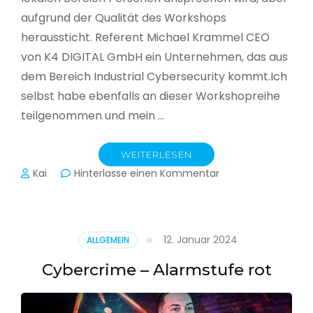
aufgrund der Qualität des Workshops
heraussticht. Referent Michael Krammel CEO
von K4 DIGITAL GmbH ein Unternehmen, das aus
dem Bereich Industrial Cybersecurity kommt.Ich
selbst habe ebenfalls an dieser Workshopreihe
teilgenommen und mein …
WEITERLESEN
zu
Kai
Hinterlasse einen Kommentar
Cyber-
Sicherheit
in
der
12. Januar 2024
ALLGEMEIN
Produktion
Cybercrime – Alarmstufe rot