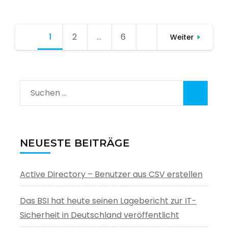
Seitennummerierung
1
Seite
2
Seite
…
6
Seite
Weiter
der
Beiträge
Suchen
nach:
NEUESTE BEITRÄGE
Active Directory – Benutzer aus CSV erstellen
Das BSI hat heute seinen Lagebericht zur IT-
Sicherheit in Deutschland veröffentlicht