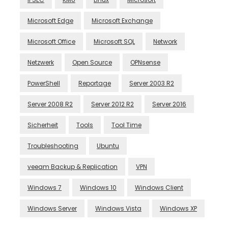
Microsoft Edge
Microsoft Exchange
Microsoft Office
Microsoft SQL
Network
Netzwerk
Open Source
OPNsense
PowerShell
Reportage
Server 2003 R2
Server 2008 R2
Server 2012 R2
Server 2016
Sicherheit
Tools
Tool Time
Troubleshooting
Ubuntu
veeam Backup & Replication
VPN
Windows 7
Windows 10
Windows Client
Windows Server
Windows Vista
Windows XP