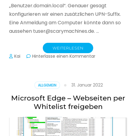
„Benutzer.domain.local“. Genauer gesagt
konfigurieren wir einen zusätzlichen UPN-Suffix.
Eine Anmeldung am Computer könnte dann so
aussehen tuser@scarymachines.de. …
WEITERLESEN
zu
Kai
Hinterlasse einen Kommentar
Zusätzlichen
User
Principal
Name
31. Januar 2022
ALLGEMEIN
(UPN)
im
Microsoft Edge – Webseiten per
Active
Whitelist freigeben
Directory
hinzufügen