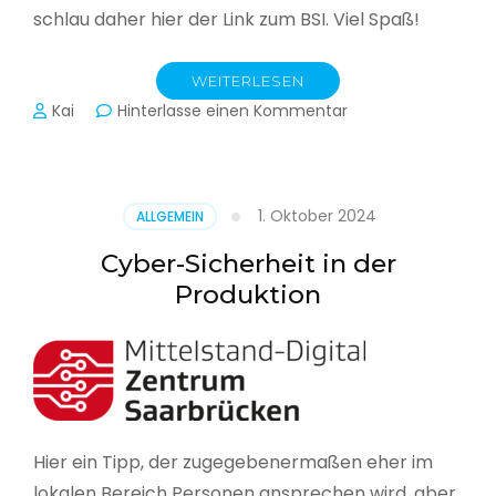
schlau daher hier der Link zum BSI. Viel Spaß!
WEITERLESEN
zu
Kai
Hinterlasse einen Kommentar
Das
BSI
hat
heute
1. Oktober 2024
ALLGEMEIN
seinen
Lagebericht
Cyber-Sicherheit in der
zur
Produktion
IT-
Sicherheit
in
Deutschland
veröffentlicht
Hier ein Tipp, der zugegebenermaßen eher im
lokalen Bereich Personen ansprechen wird, aber