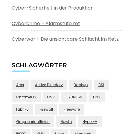
Cyber-Sicherheit in der Produktion
Cybercrime – Alarmstufe rot
Cyberwar – Die unsichtbare Schlacht im Netz
SCHLAGWÖRTER
Acer
Active Directory
Backup
BSI
ChromeOS
CSV
CYBR360
DNS
fabrik6
Firewall
Freeware
Gruppenrichtlinien
Howto
Hyper-V
IPSEC
KMU
Linux
Microsoft