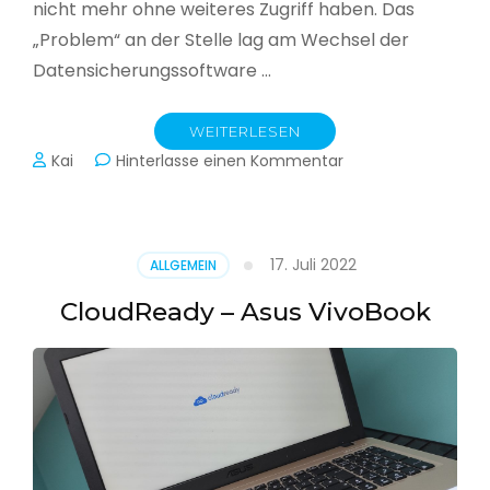
nicht mehr ohne weiteres Zugriff haben. Das
„Problem“ an der Stelle lag am Wechsel der
Datensicherungssoftware …
WEITERLESEN
zu
Kai
Hinterlasse einen Kommentar
Alle
Jahre
wieder
–
17. Juli 2022
ALLGEMEIN
Jahressicherung
CloudReady – Asus VivoBook