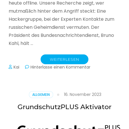
heute offline. Unsere Recherche zeigt, wer
mutmaßlich hinter dem Angriff steckt: Eine
Hackergruppe, bei der Experten Kontakte zum
russischen Geheimdienst vermuten. Der
Präsident des Bundesnachrichtendienst, Bruno
Kahl, hält …
WEITERLESEN
zu
Kai
Hinterlasse einen Kommentar
Cyberwar
–
Die
unsichtbare
16. November 2023
ALLGEMEIN
Schlacht
im
GrundschutzPLUS Aktivator
Netz