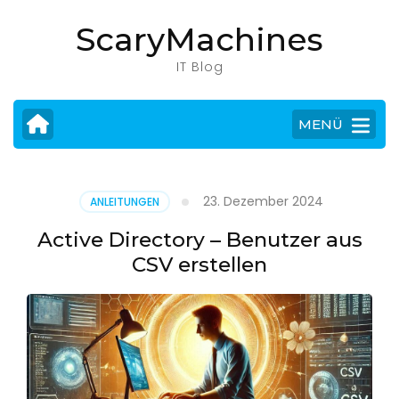
Zum
ScaryMachines
Inhalt
springen
IT Blog
(Eingabetaste
drücken)
MENÜ
23. Dezember 2024
ANLEITUNGEN
Active Directory – Benutzer aus
CSV erstellen