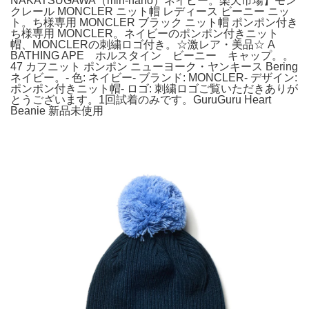
NAKATSUGAWA（min-nano）ネイビー。楽天市場】モン
クレール MONCLER ニット帽 レディース ビーニー ニッ
ト。ち様専用 MONCLER ブラック ニット帽 ポンポン付き
ち様専用 MONCLER。ネイビーのポンポン付きニット
帽、MONCLERの刺繍ロゴ付き。☆激レア・美品☆ A
BATHING APE ホルスタイン ビーニー キャップ。。
47 カフニット ポンポン ニューヨーク・ヤンキース Bering
ネイビー。- 色: ネイビー- ブランド: MONCLER- デザイン:
ポンポン付きニット帽- ロゴ: 刺繍ロゴご覧いただきありが
とうございます。1回試着のみです。GuruGuru Heart
Beanie 新品未使用