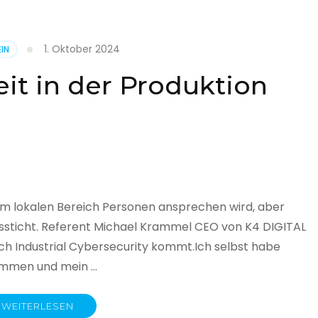
1. Oktober 2024
IN
cht
it in der Produktion
it
land
licht
im lokalen Bereich Personen ansprechen wird, aber
ssticht. Referent Michael Krammel CEO von K4 DIGITAL
 Industrial Cybersecurity kommt.Ich selbst habe
nommen und mein …
WEITERLESEN