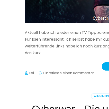
Aktuell habe ich wieder einen TV Tipp zu ei
Für laien interessant. Ich selbst habe mir
weiterführende Links habe ich noch kurz an
das kurz …
zu
Kai
Hinterlasse einen Kommentar
Cybercr
–
Alarmstu
rot
ALLGEMEIN
Cyberwar – Die u