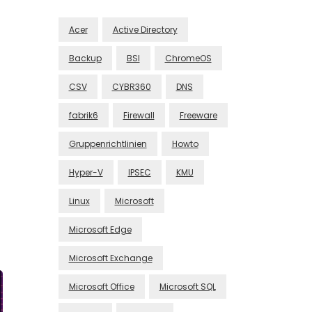
Acer
Active Directory
Backup
BSI
ChromeOS
CSV
CYBR360
DNS
fabrik6
Firewall
Freeware
Gruppenrichtlinien
Howto
Hyper-V
IPSEC
KMU
Linux
Microsoft
Microsoft Edge
Microsoft Exchange
Microsoft Office
Microsoft SQL