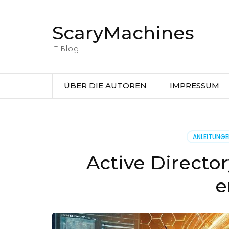
Zum
Inhalt
ScaryMachines
springen
(Eingabetaste
IT Blog
drücken)
ÜBER DIE AUTOREN
IMPRESSUM
ANLEITUNG
Active Directo
e