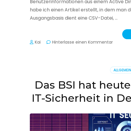
Benutzerinformationen aus einem Active Di
habe ich einen Artikel erstellt, in dem man
Ausgangsbasis dient eine CSV-Datei, …
zu
Kai
Hinterlasse einen Kommentar
Active
Director
–
Benutzer
ALLGEMEI
aus
CSV
Das BSI hat heute
erstellen
IT-Sicherheit in D