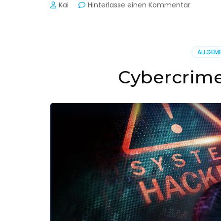
zu
Kai
Hinterlasse einen Kommentar
Cyber-
Sicherhe
in
der
ALLGEME
Produkti
Cybercrime