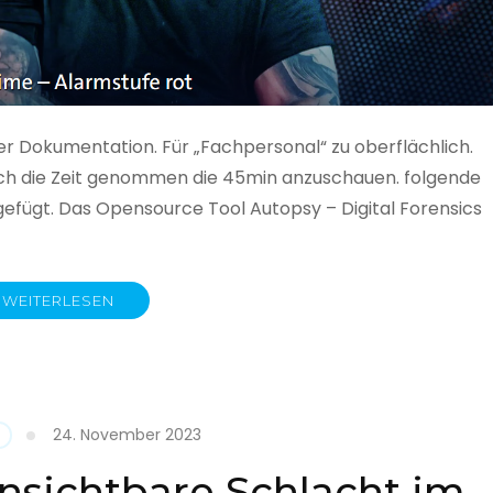
ner Dokumentation. Für „Fachpersonal“ zu oberflächlich.
 auch die Zeit genommen die 45min anzuschauen. folgende
gefügt. Das Opensource Tool Autopsy – Digital Forensics
WEITERLESEN
ime
fe
24. November 2023
nsichtbare Schlacht im