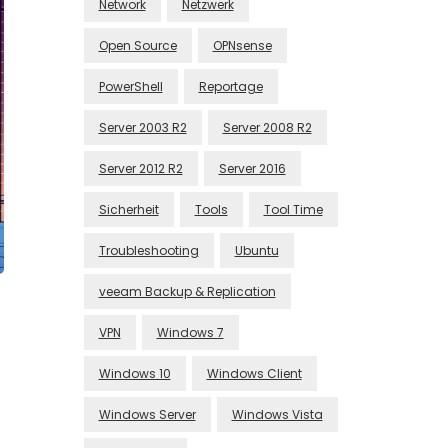
Network
Netzwerk
Open Source
OPNsense
PowerShell
Reportage
Server 2003 R2
Server 2008 R2
Server 2012 R2
Server 2016
Sicherheit
Tools
Tool Time
Troubleshooting
Ubuntu
veeam Backup & Replication
VPN
Windows 7
Windows 10
Windows Client
Windows Server
Windows Vista