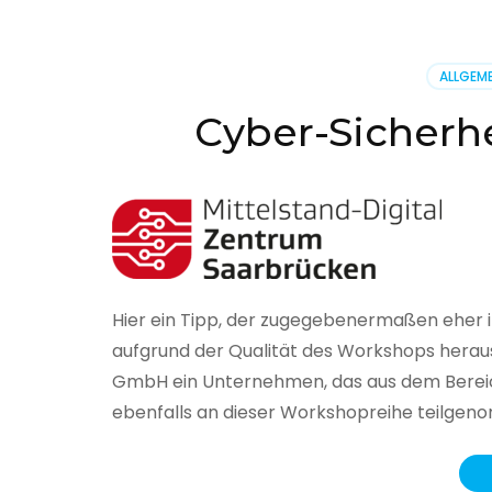
BSI
hat
heute
ALLGEME
seinen
Lageberi
Cyber-Sicherhe
zur
IT-
Sicherhe
in
Deutsch
veröffent
Hier ein Tipp, der zugegebenermaßen eher 
aufgrund der Qualität des Workshops herau
GmbH ein Unternehmen, das aus dem Bereich
ebenfalls an dieser Workshopreihe teilge