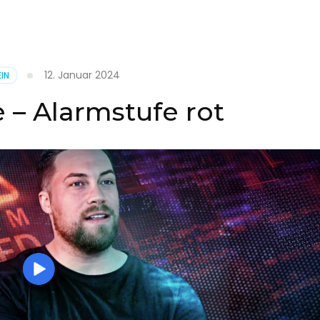
it
12. Januar 2024
IN
on
 – Alarmstufe rot