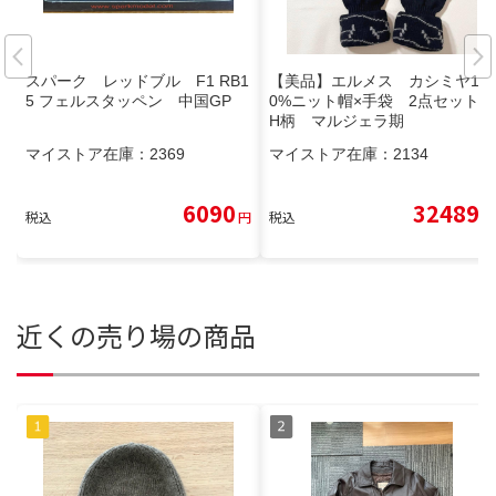
スパーク レッドブル F1 RB1
【美品】エルメス カシミヤ10
5 フェルスタッペン 中国GP
0%ニット帽×手袋 2点セット
H柄 マルジェラ期
マイストア在庫：
2369
マイストア在庫：
2134
6090
32489
税込
円
税込
円
近くの売り場の商品