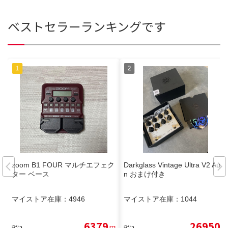
ベストセラーランキングです
zoom B1 FOUR マルチエフェク
Darkglass Vintage Ultra V2 Aux i
ター ベース
n おまけ付き
マイストア在庫：
4946
マイストア在庫：
1044
6379
26950
税込
円
税込
円