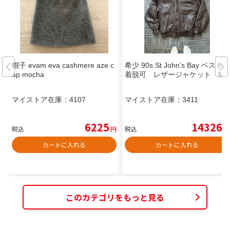
帽子 evam eva cashmere aze c
希少 90s St John’s Bay ベスト
ap mocha
着脱可 レザージャケット M
マイストア在庫：
4107
マイストア在庫：
3411
6225
14326
税込
円
税込
円
カートに入れる
カートに入れる
このカテゴリをもっと見る