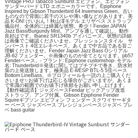
Vintage PRO Tabacco Sunburst エピフォン。エピフォン
サンダーバード LTD エボニーカラーです。Epiphone
Inspired by Gibson Thunderbird 64 Inverness Green。古い
ものなので背面に若干のスレや薄い傷などがあります。美
品 K-ON! けいおん！秋山澪モデル エリザベス ストラップ
備品付。全体的には綺麗な状態。希少！Fender JAPAN
Jazz Bass/Burgundy Mist。アンプを通して確認し、動作
良好はです。Ibanez SR1340b アイバニーズ。状態の詳細
は画像でご確認くださいませ。プレッションスタイル サ
ンバースト 4弦エレキベース。あくまで中古品である旨ご
理解くださいませ。Fender Japan Jazz Bass Oシリアル
JB-62 フェンダー。※画像のものが全てとなります。pb57
Fenderベース。- ブランド: Epiphone customshop- モデル
名: Thunderbird※発送に関してはプチプチで巻き、防水対
策の上発送致します。極美品 E-II/ESP BTL-5 5弦ベース
Bottom LineBass。※プロフィールを一読の上ご購入くだ
さいませ✨お値下げは応じる場合がございますが、あくま
で常識の範囲でのお値下げ依頼をお願い申し上げます。
【動作確認済】ジャズベースFendar ピックアップ改造
ストラップ、アンプ付属。Gibson Epiphone Fender
Squireギブソン エピフォン フェンダー スクワイヤーギタ
ー ベース ジャズベース プレシジョンベースジャズベ プレ
ベ bass guitar