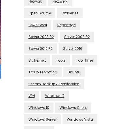
Network
Netzwerk
Open Source
OPNsense
PowerShell
Reportage
Server 2003 R2
Server 2008 R2
Server 2012 R2
Server 2016
Sicherheit
Tools
Tool Time
Troubleshooting
Ubuntu
veeam Backup & Replication
VPN
Windows 7
Windows 10
Windows Client
Windows Server
Windows Vista