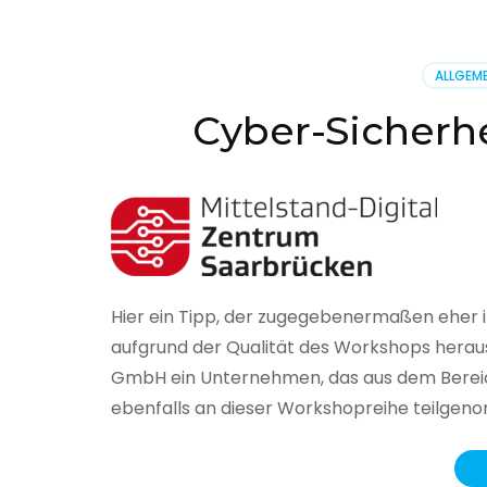
BSI
hat
heute
ALLGEME
seinen
Lageberi
Cyber-Sicherhe
zur
IT-
Sicherhe
in
Deutsch
veröffent
Hier ein Tipp, der zugegebenermaßen eher 
aufgrund der Qualität des Workshops herau
GmbH ein Unternehmen, das aus dem Bereich
ebenfalls an dieser Workshopreihe teilge