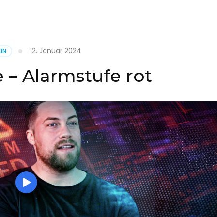
it
12. Januar 2024
IN
on
 – Alarmstufe rot