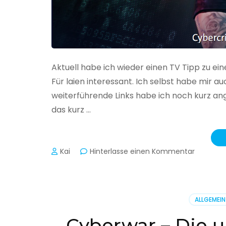
Aktuell habe ich wieder einen TV Tipp zu ei
Für laien interessant. Ich selbst habe mir
weiterführende Links habe ich noch kurz an
das kurz …
zu
Kai
Hinterlasse einen Kommentar
Cybercr
–
Alarmstu
rot
ALLGEMEIN
Cyberwar – Die u