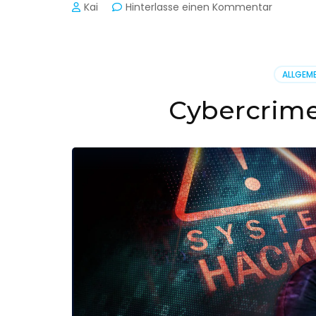
zu
Kai
Hinterlasse einen Kommentar
Cyber-
Sicherhe
in
der
ALLGEME
Produkti
Cybercrime