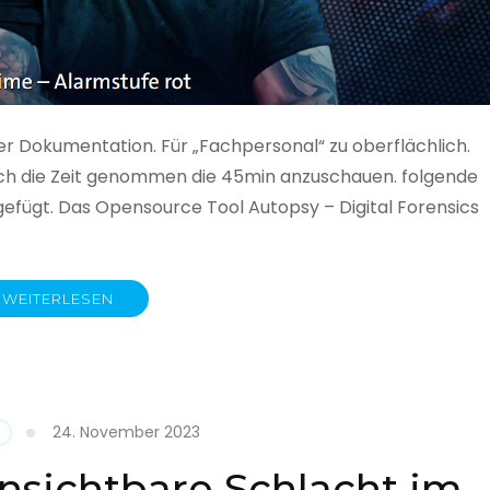
ner Dokumentation. Für „Fachpersonal“ zu oberflächlich.
 auch die Zeit genommen die 45min anzuschauen. folgende
gefügt. Das Opensource Tool Autopsy – Digital Forensics
WEITERLESEN
ime
fe
24. November 2023
nsichtbare Schlacht im