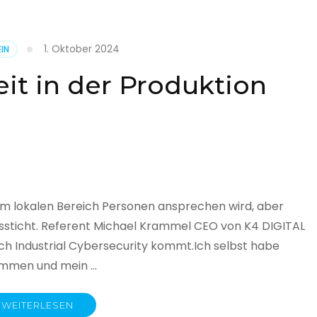
1. Oktober 2024
IN
cht
it in der Produktion
it
land
licht
im lokalen Bereich Personen ansprechen wird, aber
ssticht. Referent Michael Krammel CEO von K4 DIGITAL
 Industrial Cybersecurity kommt.Ich selbst habe
nommen und mein …
WEITERLESEN