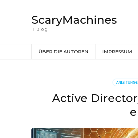
Zum
Inhalt
ScaryMachines
springen
(Eingabetaste
IT Blog
drücken)
ÜBER DIE AUTOREN
IMPRESSUM
ANLEITUNG
Active Directo
e