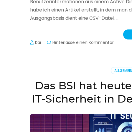
Benutzerinformationen aus einem Active Di
habe ich einen Artikel erstellt, in dem man
Ausgangsbasis dient eine CSV-Datei, …
zu
Kai
Hinterlasse einen Kommentar
Active
Director
–
Benutzer
ALLGEMEI
aus
CSV
Das BSI hat heute
erstellen
IT-Sicherheit in D