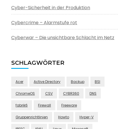
Cyber-Sicherheit in der Produktion
Cybercrime – Alarmstufe rot
Cyberwar – Die unsichtbare Schlacht im Netz
SCHLAGWÖRTER
Acer
Active Directory
Backup
BSI
ChromeOS
CSV
CYBR360
DNS
fabrik6
Firewall
Freeware
Gruppenrichtlinien
Howto
Hyper-V
IPSEC
KMU
Linux
Microsoft