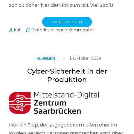
schlau daher hier der Link zum BSI. Viel Spaß!
WEITERLESEN
zu
Kai
Hinterlasse einen Kommentar
Das
BSI
hat
heute
1. Oktober 2024
ALLGEMEIN
seinen
Lagebericht
Cyber-Sicherheit in der
zur
Produktion
IT-
Sicherheit
in
Deutschland
veröffentlicht
Hier ein Tipp, der zugegebenermaßen eher im
lokalen Bereich Personen ansprechen wird, aber