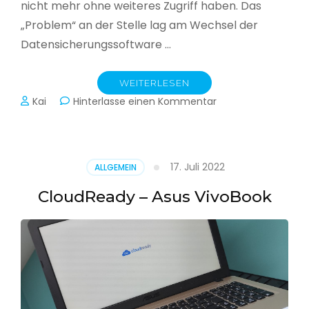
nicht mehr ohne weiteres Zugriff haben. Das
„Problem“ an der Stelle lag am Wechsel der
Datensicherungssoftware …
WEITERLESEN
zu
Kai
Hinterlasse einen Kommentar
Alle
Jahre
wieder
–
17. Juli 2022
ALLGEMEIN
Jahressicherung
CloudReady – Asus VivoBook