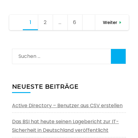
Seitennummerierung
1
Seite
2
Seite
…
6
Seite
Weiter
der
Beiträge
Suchen
nach:
NEUESTE BEITRÄGE
Active Directory – Benutzer aus CSV erstellen
Das BSI hat heute seinen Lagebericht zur IT-
Sicherheit in Deutschland veröffentlicht