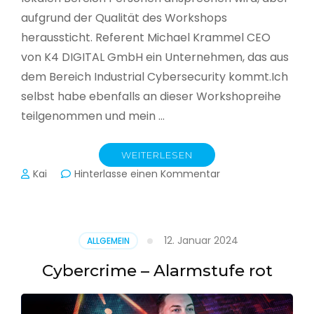
aufgrund der Qualität des Workshops
heraussticht. Referent Michael Krammel CEO
von K4 DIGITAL GmbH ein Unternehmen, das aus
dem Bereich Industrial Cybersecurity kommt.Ich
selbst habe ebenfalls an dieser Workshopreihe
teilgenommen und mein …
WEITERLESEN
zu
Kai
Hinterlasse einen Kommentar
Cyber-
Sicherheit
in
der
12. Januar 2024
ALLGEMEIN
Produktion
Cybercrime – Alarmstufe rot