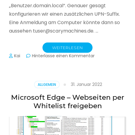
„Benutzer.domain.local“. Genauer gesagt
konfigurieren wir einen zusätzlichen UPN-Suffix.
Eine Anmeldung am Computer könnte dann so
aussehen tuser@scarymachines.de. …
WEITERLESEN
zu
Kai
Hinterlasse einen Kommentar
Zusätzlichen
User
Principal
Name
31. Januar 2022
ALLGEMEIN
(UPN)
im
Microsoft Edge – Webseiten per
Active
Whitelist freigeben
Directory
hinzufügen