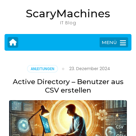
Zum
ScaryMachines
Inhalt
springen
IT Blog
(Eingabetaste
drücken)
MENÜ
23. Dezember 2024
ANLEITUNGEN
Active Directory – Benutzer aus
CSV erstellen