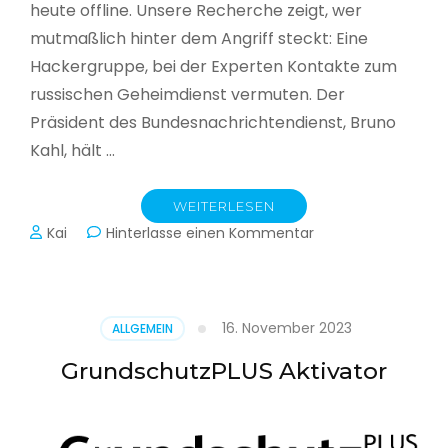
heute offline. Unsere Recherche zeigt, wer
mutmaßlich hinter dem Angriff steckt: Eine
Hackergruppe, bei der Experten Kontakte zum
russischen Geheimdienst vermuten. Der
Präsident des Bundesnachrichtendienst, Bruno
Kahl, hält …
WEITERLESEN
zu
Kai
Hinterlasse einen Kommentar
Cyberwar
–
Die
unsichtbare
16. November 2023
ALLGEMEIN
Schlacht
im
GrundschutzPLUS Aktivator
Netz