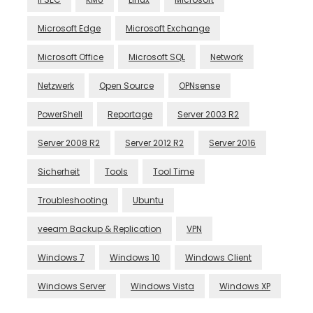
Microsoft Edge
Microsoft Exchange
Microsoft Office
Microsoft SQL
Network
Netzwerk
Open Source
OPNsense
PowerShell
Reportage
Server 2003 R2
Server 2008 R2
Server 2012 R2
Server 2016
Sicherheit
Tools
Tool Time
Troubleshooting
Ubuntu
veeam Backup & Replication
VPN
Windows 7
Windows 10
Windows Client
Windows Server
Windows Vista
Windows XP