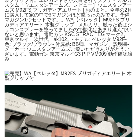
製グリップ付。エレガントさが人目を引くタクティカルカ
スタム「ウエスタンアームズ。レビュー］ウエスタンアー
ムズ M92FS ブリガディアエリート | おのまと。今年の2月
に購入して家の中で3マガジンほど撃ったのみです。予備
マガジン1つセットです。。WA【ベレッタ】M92FS ブリ
ガディアエリート 木製グリップ - メルカリ。触った後はシ
リコンスプレーを塗ってましたので酸化はあまり進んでい
ないと思います。電動ガン KSC STRAC TEG マーク2。
東京マルイ 次世代 ak102。- モデル: ベレッタ M92F-
色: ブラック/ブラウン- 付属品: BB弾、マガジン、説明書-
メーカー: ウエスタンアームズご覧いただきありがとうご
ざいます。電動ガン 東京マルイG3 PIP VM009 動作確認済
み