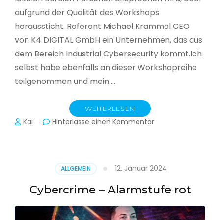
aufgrund der Qualität des Workshops
heraussticht. Referent Michael Krammel CEO
von K4 DIGITAL GmbH ein Unternehmen, das aus
dem Bereich Industrial Cybersecurity kommt.Ich
selbst habe ebenfalls an dieser Workshopreihe
teilgenommen und mein …
WEITERLESEN
zu
Kai
Hinterlasse einen Kommentar
Cyber-
Sicherheit
in
der
12. Januar 2024
ALLGEMEIN
Produktion
Cybercrime – Alarmstufe rot