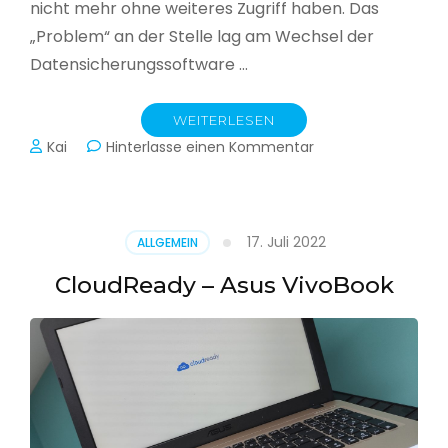
nicht mehr ohne weiteres Zugriff haben. Das
„Problem“ an der Stelle lag am Wechsel der
Datensicherungssoftware …
WEITERLESEN
zu
Kai
Hinterlasse einen Kommentar
Alle
Jahre
wieder
–
17. Juli 2022
ALLGEMEIN
Jahressicherung
CloudReady – Asus VivoBook