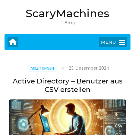
Zum
ScaryMachines
Inhalt
springen
IT Blog
(Eingabetaste
drücken)
MENÜ
23. Dezember 2024
ANLEITUNGEN
Active Directory – Benutzer aus
CSV erstellen