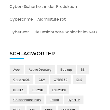
Cyber-Sicherheit in der Produktion
Cybercrime – Alarmstufe rot
Cyberwar – Die unsichtbare Schlacht im Netz
SCHLAGWÖRTER
Acer
Active Directory
Backup
BSI
ChromeOS
CSV
CYBR360
DNS
fabrik6
Firewall
Freeware
Gruppenrichtlinien
Howto
Hyper-V
IPSEC
KMU
Linux
Microsoft