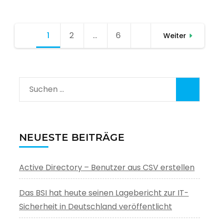
Seitennummerierung
1
Seite
2
Seite
…
6
Seite
Weiter
der
Beiträge
Suchen
nach:
NEUESTE BEITRÄGE
Active Directory – Benutzer aus CSV erstellen
Das BSI hat heute seinen Lagebericht zur IT-
Sicherheit in Deutschland veröffentlicht