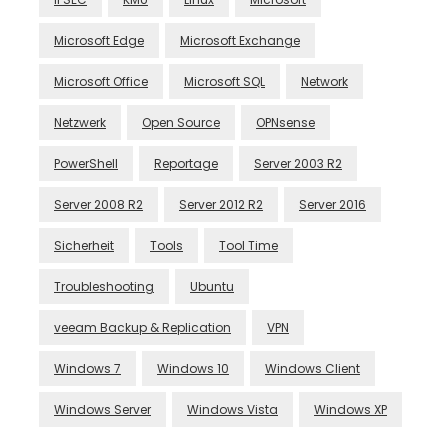
Microsoft Edge
Microsoft Exchange
Microsoft Office
Microsoft SQL
Network
Netzwerk
Open Source
OPNsense
PowerShell
Reportage
Server 2003 R2
Server 2008 R2
Server 2012 R2
Server 2016
Sicherheit
Tools
Tool Time
Troubleshooting
Ubuntu
veeam Backup & Replication
VPN
Windows 7
Windows 10
Windows Client
Windows Server
Windows Vista
Windows XP