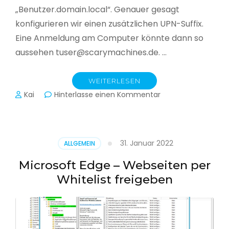
„Benutzer.domain.local“. Genauer gesagt
konfigurieren wir einen zusätzlichen UPN-Suffix.
Eine Anmeldung am Computer könnte dann so
aussehen tuser@scarymachines.de. …
WEITERLESEN
zu
Kai
Hinterlasse einen Kommentar
Zusätzlichen
User
Principal
Name
31. Januar 2022
ALLGEMEIN
(UPN)
im
Microsoft Edge – Webseiten per
Active
Whitelist freigeben
Directory
hinzufügen