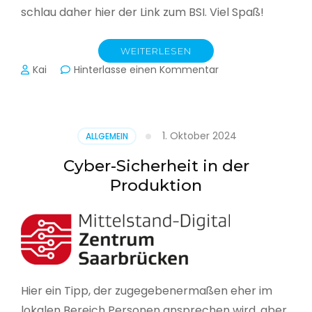
schlau daher hier der Link zum BSI. Viel Spaß!
WEITERLESEN
zu
Kai
Hinterlasse einen Kommentar
Das
BSI
hat
heute
1. Oktober 2024
ALLGEMEIN
seinen
Lagebericht
Cyber-Sicherheit in der
zur
Produktion
IT-
Sicherheit
in
Deutschland
veröffentlicht
Hier ein Tipp, der zugegebenermaßen eher im
lokalen Bereich Personen ansprechen wird, aber