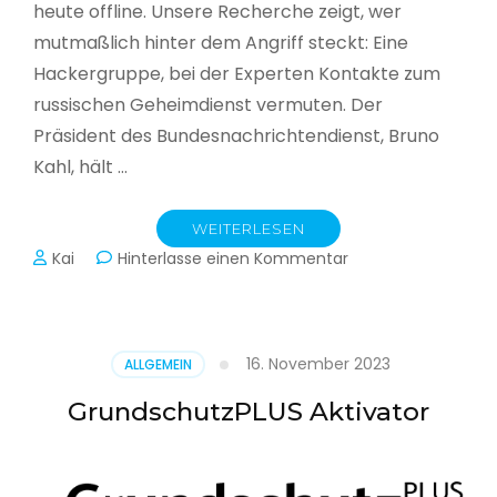
heute offline. Unsere Recherche zeigt, wer
mutmaßlich hinter dem Angriff steckt: Eine
Hackergruppe, bei der Experten Kontakte zum
russischen Geheimdienst vermuten. Der
Präsident des Bundesnachrichtendienst, Bruno
Kahl, hält …
WEITERLESEN
zu
Kai
Hinterlasse einen Kommentar
Cyberwar
–
Die
unsichtbare
16. November 2023
ALLGEMEIN
Schlacht
im
GrundschutzPLUS Aktivator
Netz