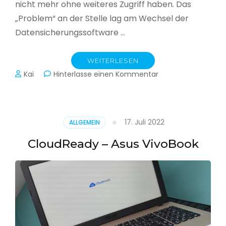
nicht mehr ohne weiteres Zugriff haben. Das
„Problem“ an der Stelle lag am Wechsel der
Datensicherungssoftware …
WEITERLESEN
zu
Kai
Hinterlasse einen Kommentar
Alle
Jahre
wieder
–
17. Juli 2022
ALLGEMEIN
Jahressicherung
CloudReady – Asus VivoBook