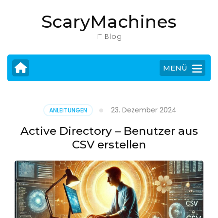
Zum
ScaryMachines
Inhalt
springen
IT Blog
(Eingabetaste
drücken)
MENÜ
23. Dezember 2024
ANLEITUNGEN
Active Directory – Benutzer aus
CSV erstellen