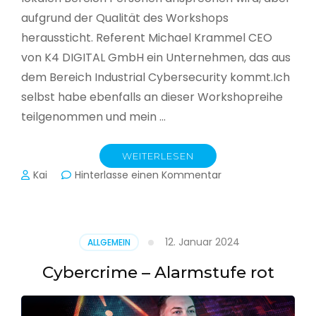
aufgrund der Qualität des Workshops
heraussticht. Referent Michael Krammel CEO
von K4 DIGITAL GmbH ein Unternehmen, das aus
dem Bereich Industrial Cybersecurity kommt.Ich
selbst habe ebenfalls an dieser Workshopreihe
teilgenommen und mein …
WEITERLESEN
zu
Kai
Hinterlasse einen Kommentar
Cyber-
Sicherheit
in
der
12. Januar 2024
ALLGEMEIN
Produktion
Cybercrime – Alarmstufe rot