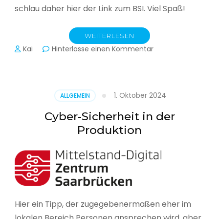
schlau daher hier der Link zum BSI. Viel Spaß!
WEITERLESEN
zu
Kai
Hinterlasse einen Kommentar
Das
BSI
hat
heute
1. Oktober 2024
ALLGEMEIN
seinen
Lagebericht
Cyber-Sicherheit in der
zur
Produktion
IT-
Sicherheit
in
Deutschland
veröffentlicht
Hier ein Tipp, der zugegebenermaßen eher im
lokalen Bereich Personen ansprechen wird, aber