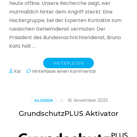
heute offline. Unsere Recherche zeigt, wer
mutmaßlich hinter dem Angriff steckt: Eine
Hackergruppe, bei der Experten Kontakte zum
russischen Geheimdienst vermuten. Der
Präsident des Bundesnachrichtendienst, Bruno
Kahl, hält …
WEITERLESEN
zu
Kai
Hinterlasse einen Kommentar
Cyberwar
–
Die
unsichtbare
16. November 2023
ALLGEMEIN
Schlacht
im
GrundschutzPLUS Aktivator
Netz