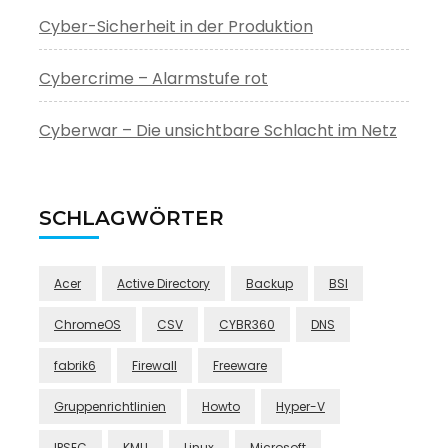
Cyber-Sicherheit in der Produktion
Cybercrime – Alarmstufe rot
Cyberwar – Die unsichtbare Schlacht im Netz
SCHLAGWÖRTER
Acer
Active Directory
Backup
BSI
ChromeOS
CSV
CYBR360
DNS
fabrik6
Firewall
Freeware
Gruppenrichtlinien
Howto
Hyper-V
IPSEC
KMU
Linux
Microsoft