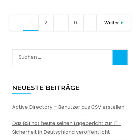
Seitennummerierung
1
Seite
2
Seite
…
6
Seite
Weiter
der
Beiträge
Suchen
nach:
NEUESTE BEITRÄGE
Active Directory – Benutzer aus CSV erstellen
Das BSI hat heute seinen Lagebericht zur IT-
Sicherheit in Deutschland veröffentlicht