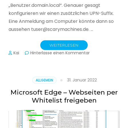
„Benutzer.domain.local“. Genauer gesagt
konfigurieren wir einen zusätzlichen UPN-Suffix.
Eine Anmeldung am Computer könnte dann so
aussehen tuser@scarymachines.de. …
WEITERLESEN
zu
Kai
Hinterlasse einen Kommentar
Zusätzlichen
User
Principal
Name
31. Januar 2022
ALLGEMEIN
(UPN)
im
Microsoft Edge – Webseiten per
Active
Whitelist freigeben
Directory
hinzufügen