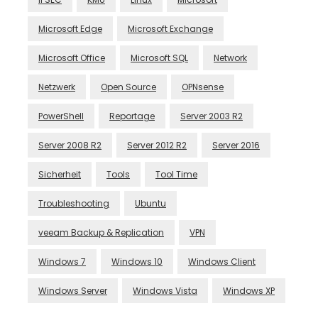
Microsoft Edge
Microsoft Exchange
Microsoft Office
Microsoft SQL
Network
Netzwerk
Open Source
OPNsense
PowerShell
Reportage
Server 2003 R2
Server 2008 R2
Server 2012 R2
Server 2016
Sicherheit
Tools
Tool Time
Troubleshooting
Ubuntu
veeam Backup & Replication
VPN
Windows 7
Windows 10
Windows Client
Windows Server
Windows Vista
Windows XP