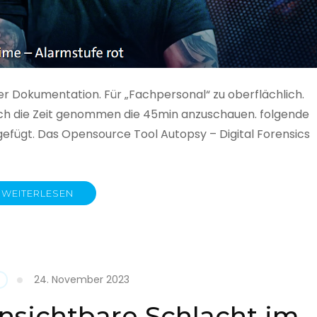
ner Dokumentation. Für „Fachpersonal“ zu oberflächlich.
 auch die Zeit genommen die 45min anzuschauen. folgende
gefügt. Das Opensource Tool Autopsy – Digital Forensics
WEITERLESEN
ime
fe
24. November 2023
nsichtbare Schlacht im