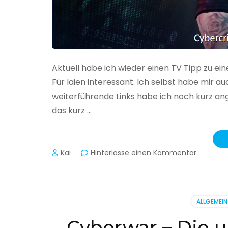
Aktuell habe ich wieder einen TV Tipp zu ei
Für laien interessant. Ich selbst habe mir
weiterführende Links habe ich noch kurz an
das kurz …
zu
Kai
Hinterlasse einen Kommentar
Cybercr
–
Alarmstu
rot
ALLGEMEIN
Cyberwar – Die u