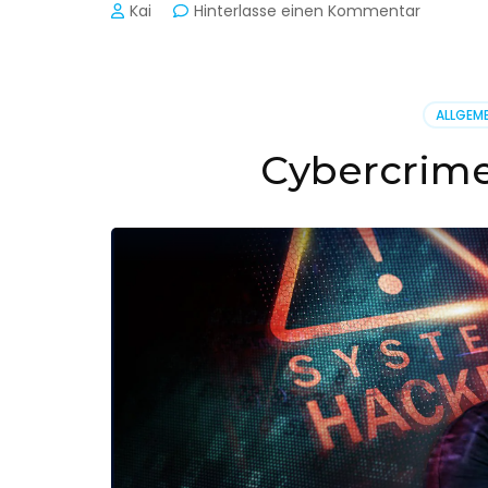
zu
Kai
Hinterlasse einen Kommentar
Cyber-
Sicherhe
in
der
ALLGEME
Produkti
Cybercrime