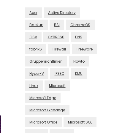
Acer
Active Directory
Backup
BSI
ChromeOS
CSV
CYBR360
DNS
fabrik6
Firewall
Freeware
Gruppenrichtlinien
Howto
Hyper-V
IPSEC
KMU
Linux
Microsoft
Microsoft Edge
Microsoft Exchange
Microsoft Office
Microsoft SQL