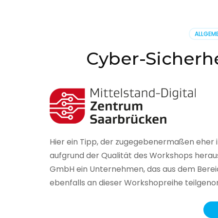
BSI
hat
heute
ALLGEME
seinen
Lageberi
Cyber-Sicherhe
zur
IT-
Sicherhe
in
Deutsch
veröffent
Hier ein Tipp, der zugegebenermaßen eher 
aufgrund der Qualität des Workshops herau
GmbH ein Unternehmen, das aus dem Bereich
ebenfalls an dieser Workshopreihe teilge