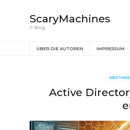
Zum
Inhalt
ScaryMachines
springen
(Eingabetaste
IT Blog
drücken)
ÜBER DIE AUTOREN
IMPRESSUM
ANLEITUNG
Active Directo
e