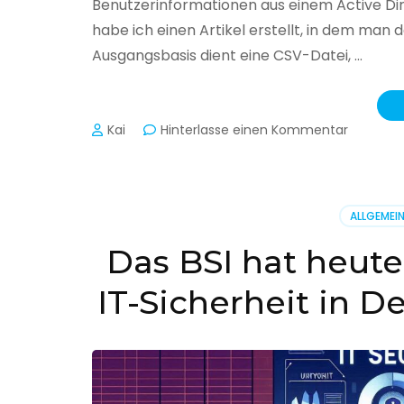
Benutzerinformationen aus einem Active Di
habe ich einen Artikel erstellt, in dem man
Ausgangsbasis dient eine CSV-Datei, …
zu
Kai
Hinterlasse einen Kommentar
Active
Director
–
Benutzer
ALLGEMEI
aus
CSV
Das BSI hat heute
erstellen
IT-Sicherheit in D