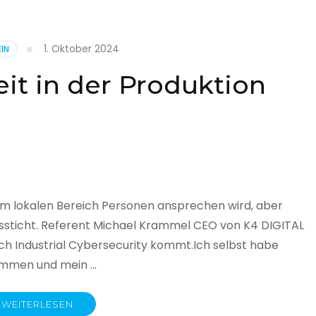
1. Oktober 2024
IN
cht
it in der Produktion
it
land
licht
im lokalen Bereich Personen ansprechen wird, aber
ssticht. Referent Michael Krammel CEO von K4 DIGITAL
 Industrial Cybersecurity kommt.Ich selbst habe
nommen und mein …
WEITERLESEN