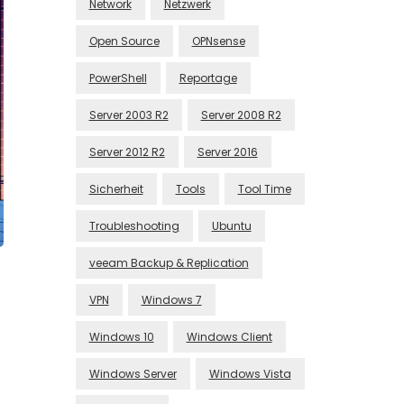
Network
Netzwerk
Open Source
OPNsense
PowerShell
Reportage
Server 2003 R2
Server 2008 R2
Server 2012 R2
Server 2016
Sicherheit
Tools
Tool Time
Troubleshooting
Ubuntu
veeam Backup & Replication
VPN
Windows 7
Windows 10
Windows Client
Windows Server
Windows Vista