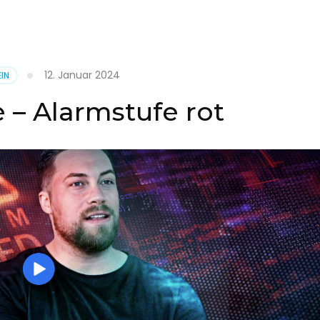
it
12. Januar 2024
IN
on
 – Alarmstufe rot