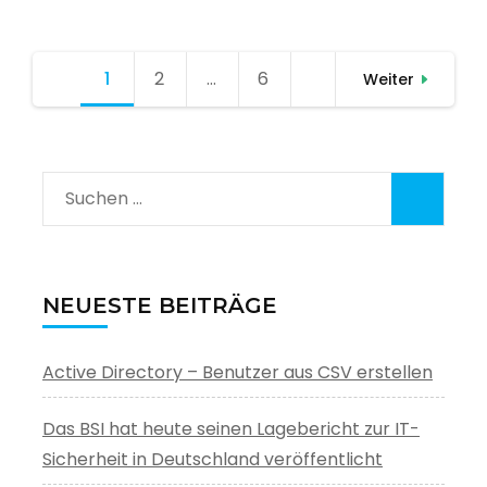
Seitennummerierung
1
Seite
2
Seite
…
6
Seite
Weiter
der
Beiträge
Suchen
nach:
NEUESTE BEITRÄGE
Active Directory – Benutzer aus CSV erstellen
Das BSI hat heute seinen Lagebericht zur IT-
Sicherheit in Deutschland veröffentlicht