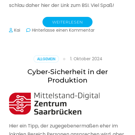
schlau daher hier der Link zum BSI. Viel Spaß!
WEITERLESEN
zu
Kai
Hinterlasse einen Kommentar
Das
BSI
hat
heute
1. Oktober 2024
ALLGEMEIN
seinen
Lagebericht
Cyber-Sicherheit in der
zur
Produktion
IT-
Sicherheit
in
Deutschland
veröffentlicht
Hier ein Tipp, der zugegebenermaßen eher im
lokalen Bereich Personen ansprechen wird, aber