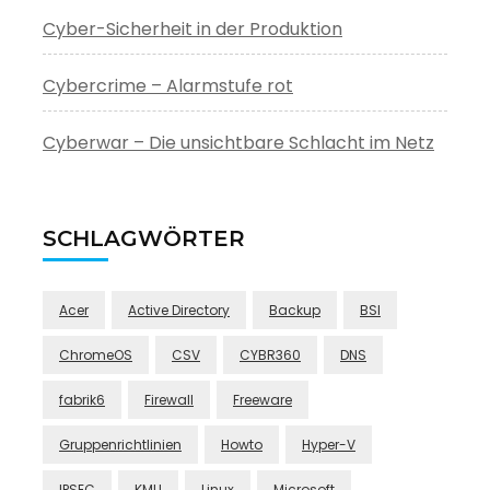
Cyber-Sicherheit in der Produktion
Cybercrime – Alarmstufe rot
Cyberwar – Die unsichtbare Schlacht im Netz
SCHLAGWÖRTER
Acer
Active Directory
Backup
BSI
ChromeOS
CSV
CYBR360
DNS
fabrik6
Firewall
Freeware
Gruppenrichtlinien
Howto
Hyper-V
IPSEC
KMU
Linux
Microsoft