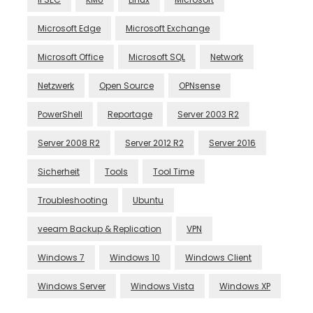
Microsoft Edge
Microsoft Exchange
Microsoft Office
Microsoft SQL
Network
Netzwerk
Open Source
OPNsense
PowerShell
Reportage
Server 2003 R2
Server 2008 R2
Server 2012 R2
Server 2016
Sicherheit
Tools
Tool Time
Troubleshooting
Ubuntu
veeam Backup & Replication
VPN
Windows 7
Windows 10
Windows Client
Windows Server
Windows Vista
Windows XP