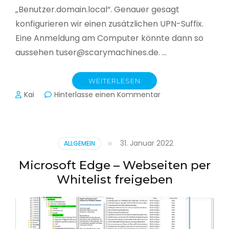
„Benutzer.domain.local“. Genauer gesagt
konfigurieren wir einen zusätzlichen UPN-Suffix.
Eine Anmeldung am Computer könnte dann so
aussehen tuser@scarymachines.de. …
WEITERLESEN
zu
Kai
Hinterlasse einen Kommentar
Zusätzlichen
User
Principal
Name
31. Januar 2022
ALLGEMEIN
(UPN)
im
Microsoft Edge – Webseiten per
Active
Whitelist freigeben
Directory
hinzufügen