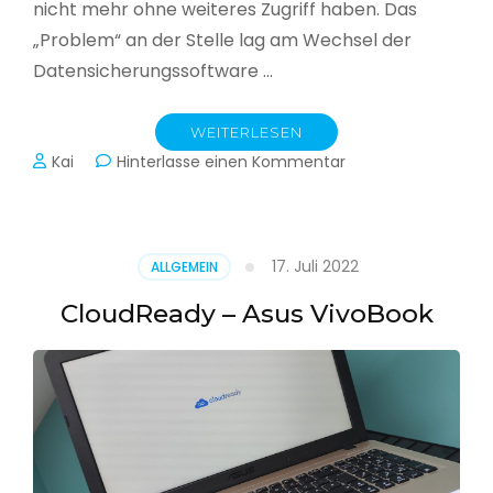
nicht mehr ohne weiteres Zugriff haben. Das
„Problem“ an der Stelle lag am Wechsel der
Datensicherungssoftware …
WEITERLESEN
zu
Kai
Hinterlasse einen Kommentar
Alle
Jahre
wieder
–
17. Juli 2022
ALLGEMEIN
Jahressicherung
CloudReady – Asus VivoBook