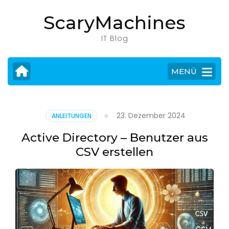
Zum
ScaryMachines
Inhalt
springen
IT Blog
(Eingabetaste
drücken)
MENÜ
23. Dezember 2024
ANLEITUNGEN
Active Directory – Benutzer aus
CSV erstellen