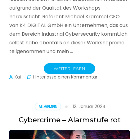
aufgrund der Qualität des Workshops
heraussticht. Referent Michael Krammel CEO
von K4 DIGITAL GmbH ein Unternehmen, das aus
dem Bereich Industrial Cybersecurity kommt.Ich
selbst habe ebenfalls an dieser Workshopreihe
teilgenommen und mein …
WEITERLESEN
zu
Kai
Hinterlasse einen Kommentar
Cyber-
Sicherheit
in
der
12. Januar 2024
ALLGEMEIN
Produktion
Cybercrime – Alarmstufe rot