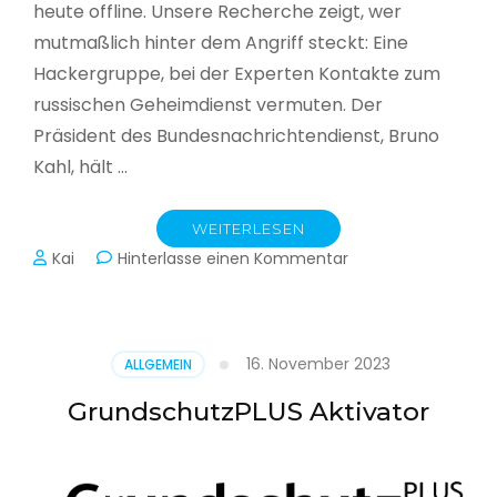
heute offline. Unsere Recherche zeigt, wer
mutmaßlich hinter dem Angriff steckt: Eine
Hackergruppe, bei der Experten Kontakte zum
russischen Geheimdienst vermuten. Der
Präsident des Bundesnachrichtendienst, Bruno
Kahl, hält …
WEITERLESEN
zu
Kai
Hinterlasse einen Kommentar
Cyberwar
–
Die
unsichtbare
16. November 2023
ALLGEMEIN
Schlacht
im
GrundschutzPLUS Aktivator
Netz