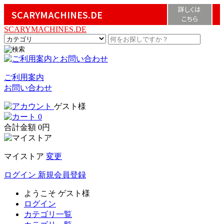
詳しくは
SCARYMACHINES.DE
こちら
SCARYMACHINES.DE
ご利用案内
お問い合わせ
ゲスト様
0
合計金額
0円
マイストア
変更
ログイン
新規会員登録
ようこそ
ゲスト様
ログイン
カテゴリ一覧