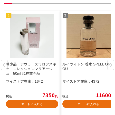
希少品 アウラ スワロフスキ
ルイヴィトン 香水 SPELL ON Y
ー コレクションマリアージ
OU
ュ 50ml 現在非売品
マイストア在庫：
1642
マイストア在庫：
4372
7350
11600
税込
円
税込
円
カートに入れる
カートに入れる