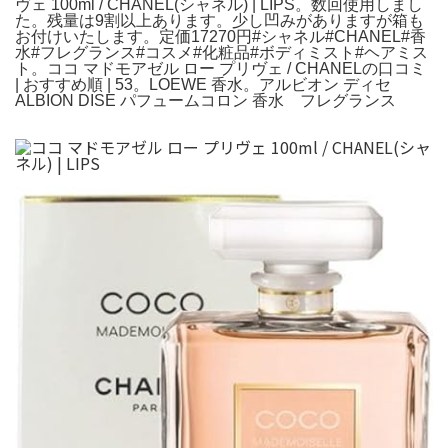
ヴェ 100ml / CHANEL(シャネル) | LIPS。数回使用しまし
た。残量は9割以上あります。少し凹みがありますが箱も
お付けいたします。定価17270円#シャネル#CHANEL#香
水#フレグランス#コスメ#化粧品#ボディミスト#ヘアミス
ト。ココ マドモアゼル ロー プリヴェ / CHANELの口コミ
| おすすめ順 | 53。LOEWE 香水。アルビオン ディセ
ALBION DISE パフュームコロン 香水 フレグランス