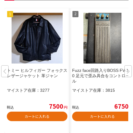
トミー ヒルフィガー フォゥクス
Fuzz face回路入りBOSS FV-10
レザージャケット 革ジャン
0 足元で歪み具合をコントロー
ル
マイストア在庫：
3277
マイストア在庫：
3815
7500
6750
税込
円
税込
円
カートに入れる
カートに入れる