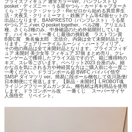
プライズフィギュア 通常カラーVer。バンプレスト Q
posket・ディズニー・うる星やつら・カードキャプターさ
くら・ブラック・ジャック・Re:ゼロから始める異世界生
活・犬夜叉・クリィミーマミ・鉄腕アトム等42個セットの
出品になります。BANPRESTO（バンプレスト） うる星
やつらアニメver. Q posket together。ベル2種、アリエル1
種、さくら2種のみ、中身確認のため外箱開封していま
す。ハイキュー！一番くじ最強の挑戦者 ラストワン賞
B賞C賞 角名倫太郎 北信介。内袋は全て未開封品とな
ります。フェアリーテイル ルーシィ・ハートフィリア。
その他の商品は全て未開封品となります。プライズフィギ
ュア 未開封 美少女等 フィギュア 37個 まとめ売り。クレ
ーンゲームで獲得したプライズ品ですので、箱に獲得時の
キズ、スレ等ございます。ベヘリット2023 台座のみ。細
かな点を気にされる方や神経質な方はご購入前に今一度ご
一考ください。ドラゴンボール超 BWFC バイバイ悟空
SMSP ダイマツリ ver。簡易に段ボール梱包して佐川急便/
日本郵便にて発送します。【新品・未開封】L ROBOT魂
ライジングフリーダムガンダム。梱包材は再利用品を使用
します。ドラゴンボール改 一番くじ スーパーサイヤ
人孫悟空 リペイント。