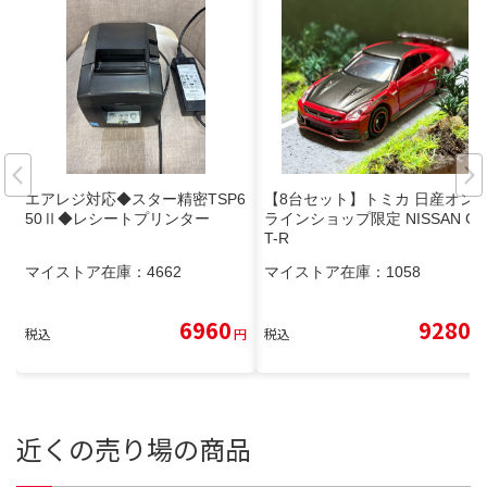
エアレジ対応◆スター精密TSP6
【8台セット】トミカ 日産オン
50Ⅱ◆レシートプリンター
ラインショップ限定 NISSAN G
T-R
マイストア在庫：
4662
マイストア在庫：
1058
6960
9280
税込
円
税込
円
近くの売り場の商品