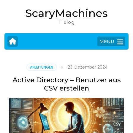
Zum
ScaryMachines
Inhalt
springen
IT Blog
(Eingabetaste
drücken)
MENÜ
23. Dezember 2024
ANLEITUNGEN
Active Directory – Benutzer aus
CSV erstellen