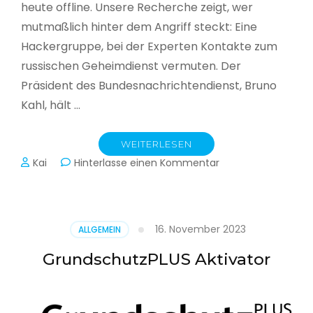
heute offline. Unsere Recherche zeigt, wer
mutmaßlich hinter dem Angriff steckt: Eine
Hackergruppe, bei der Experten Kontakte zum
russischen Geheimdienst vermuten. Der
Präsident des Bundesnachrichtendienst, Bruno
Kahl, hält …
WEITERLESEN
zu
Kai
Hinterlasse einen Kommentar
Cyberwar
–
Die
unsichtbare
16. November 2023
ALLGEMEIN
Schlacht
im
GrundschutzPLUS Aktivator
Netz