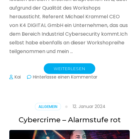
aufgrund der Qualität des Workshops
heraussticht. Referent Michael Krammel CEO
von K4 DIGITAL GmbH ein Unternehmen, das aus
dem Bereich Industrial Cybersecurity kommt.Ich
selbst habe ebenfalls an dieser Workshopreihe
teilgenommen und mein …
WEITERLESEN
zu
Kai
Hinterlasse einen Kommentar
Cyber-
Sicherheit
in
der
12. Januar 2024
ALLGEMEIN
Produktion
Cybercrime – Alarmstufe rot