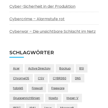
Cyber-Sicherheit in der Produktion
Cybercrime – Alarmstufe rot
Cyberwar – Die unsichtbare Schlacht im Netz
SCHLAGWÖRTER
Acer
Active Directory
Backup
BSI
ChromeOS
CSV
CYBR360
DNS
fabrik6
Firewall
Freeware
Gruppenrichtlinien
Howto
Hyper-V
IPSEC
KMU
Linux
Microsoft