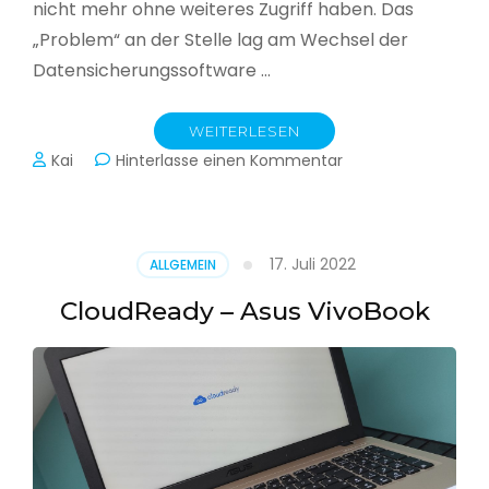
nicht mehr ohne weiteres Zugriff haben. Das
„Problem“ an der Stelle lag am Wechsel der
Datensicherungssoftware …
WEITERLESEN
zu
Kai
Hinterlasse einen Kommentar
Alle
Jahre
wieder
–
17. Juli 2022
ALLGEMEIN
Jahressicherung
CloudReady – Asus VivoBook