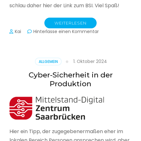
schlau daher hier der Link zum BSI. Viel Spaß!
WEITERLESEN
zu
Kai
Hinterlasse einen Kommentar
Das
BSI
hat
heute
1. Oktober 2024
ALLGEMEIN
seinen
Lagebericht
Cyber-Sicherheit in der
zur
Produktion
IT-
Sicherheit
in
Deutschland
veröffentlicht
Hier ein Tipp, der zugegebenermaßen eher im
lokalen Bereich Personen ansprechen wird, aber