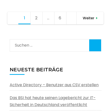
Seitennummerierung
1
Seite
2
Seite
…
6
Seite
Weiter
der
Beiträge
Suchen
nach:
NEUESTE BEITRÄGE
Active Directory – Benutzer aus CSV erstellen
Das BSI hat heute seinen Lagebericht zur IT-
Sicherheit in Deutschland veröffentlicht