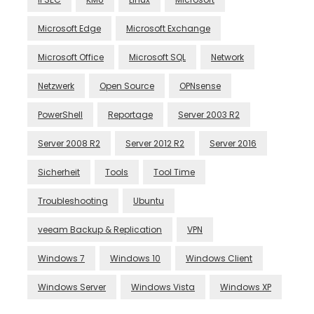
Microsoft Edge
Microsoft Exchange
Microsoft Office
Microsoft SQL
Network
Netzwerk
Open Source
OPNsense
PowerShell
Reportage
Server 2003 R2
Server 2008 R2
Server 2012 R2
Server 2016
Sicherheit
Tools
Tool Time
Troubleshooting
Ubuntu
veeam Backup & Replication
VPN
Windows 7
Windows 10
Windows Client
Windows Server
Windows Vista
Windows XP