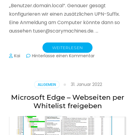
„Benutzer.domain.local“. Genauer gesagt
konfigurieren wir einen zusätzlichen UPN-Suffix.
Eine Anmeldung am Computer könnte dann so
aussehen tuser@scarymachines.de. …
WEITERLESEN
zu
Kai
Hinterlasse einen Kommentar
Zusätzlichen
User
Principal
Name
31. Januar 2022
ALLGEMEIN
(UPN)
im
Microsoft Edge – Webseiten per
Active
Whitelist freigeben
Directory
hinzufügen