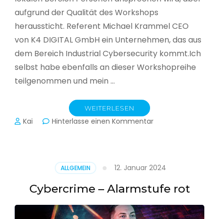
aufgrund der Qualität des Workshops
heraussticht. Referent Michael Krammel CEO
von K4 DIGITAL GmbH ein Unternehmen, das aus
dem Bereich Industrial Cybersecurity kommt.Ich
selbst habe ebenfalls an dieser Workshopreihe
teilgenommen und mein …
WEITERLESEN
zu
Kai
Hinterlasse einen Kommentar
Cyber-
Sicherheit
in
der
12. Januar 2024
ALLGEMEIN
Produktion
Cybercrime – Alarmstufe rot