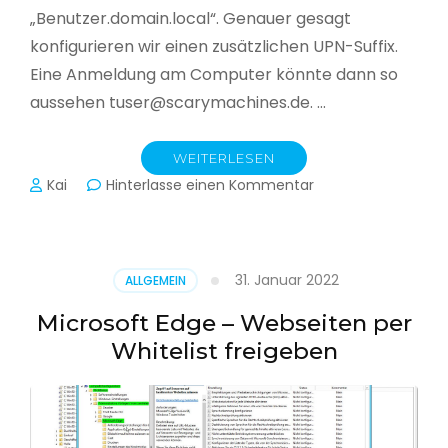
„Benutzer.domain.local“. Genauer gesagt
konfigurieren wir einen zusätzlichen UPN-Suffix.
Eine Anmeldung am Computer könnte dann so
aussehen tuser@scarymachines.de. …
WEITERLESEN
zu
Kai
Hinterlasse einen Kommentar
Zusätzlichen
User
Principal
Name
31. Januar 2022
ALLGEMEIN
(UPN)
im
Microsoft Edge – Webseiten per
Active
Whitelist freigeben
Directory
hinzufügen