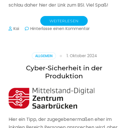
schlau daher hier der Link zum BSI. Viel Spaß!
WEITERLESEN
zu
Kai
Hinterlasse einen Kommentar
Das
BSI
hat
heute
1. Oktober 2024
ALLGEMEIN
seinen
Lagebericht
Cyber-Sicherheit in der
zur
Produktion
IT-
Sicherheit
in
Deutschland
veröffentlicht
Hier ein Tipp, der zugegebenermaßen eher im
lokalen Bereich Personen ansprechen wird, aber