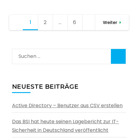
Seitennummerierung
1
Seite
2
Seite
…
6
Seite
Weiter
der
Beiträge
Suchen
nach:
NEUESTE BEITRÄGE
Active Directory – Benutzer aus CSV erstellen
Das BSI hat heute seinen Lagebericht zur IT-
Sicherheit in Deutschland veröffentlicht