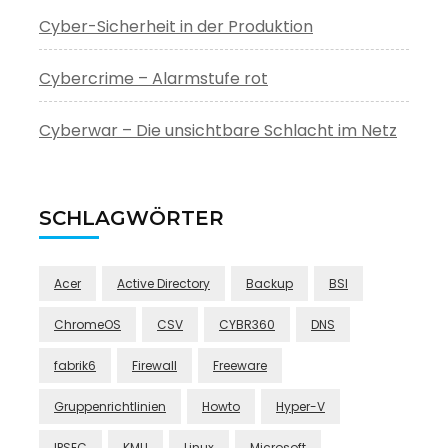
Cyber-Sicherheit in der Produktion
Cybercrime – Alarmstufe rot
Cyberwar – Die unsichtbare Schlacht im Netz
SCHLAGWÖRTER
Acer
Active Directory
Backup
BSI
ChromeOS
CSV
CYBR360
DNS
fabrik6
Firewall
Freeware
Gruppenrichtlinien
Howto
Hyper-V
IPSEC
KMU
Linux
Microsoft