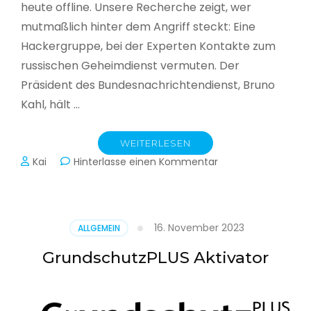
heute offline. Unsere Recherche zeigt, wer
mutmaßlich hinter dem Angriff steckt: Eine
Hackergruppe, bei der Experten Kontakte zum
russischen Geheimdienst vermuten. Der
Präsident des Bundesnachrichtendienst, Bruno
Kahl, hält …
WEITERLESEN
zu
Kai
Hinterlasse einen Kommentar
Cyberwar
–
Die
unsichtbare
16. November 2023
ALLGEMEIN
Schlacht
im
GrundschutzPLUS Aktivator
Netz