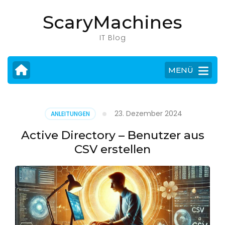
Zum
ScaryMachines
Inhalt
springen
IT Blog
(Eingabetaste
drücken)
MENÜ
23. Dezember 2024
ANLEITUNGEN
Active Directory – Benutzer aus
CSV erstellen