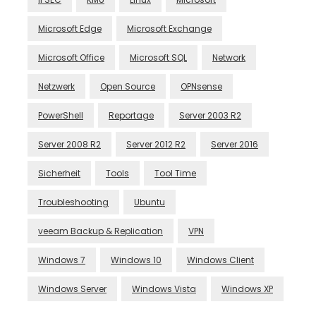
Microsoft Edge
Microsoft Exchange
Microsoft Office
Microsoft SQL
Network
Netzwerk
Open Source
OPNsense
PowerShell
Reportage
Server 2003 R2
Server 2008 R2
Server 2012 R2
Server 2016
Sicherheit
Tools
Tool Time
Troubleshooting
Ubuntu
veeam Backup & Replication
VPN
Windows 7
Windows 10
Windows Client
Windows Server
Windows Vista
Windows XP