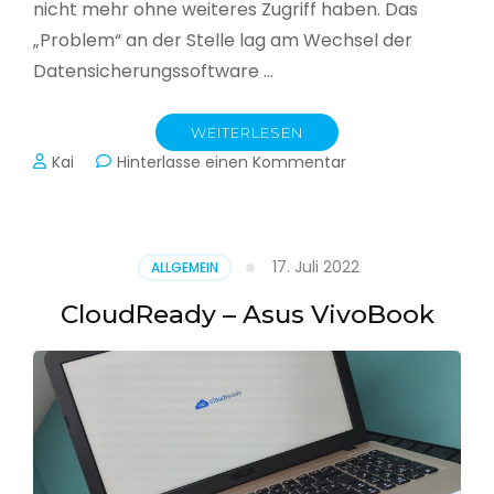
nicht mehr ohne weiteres Zugriff haben. Das
„Problem“ an der Stelle lag am Wechsel der
Datensicherungssoftware …
WEITERLESEN
zu
Kai
Hinterlasse einen Kommentar
Alle
Jahre
wieder
–
17. Juli 2022
ALLGEMEIN
Jahressicherung
CloudReady – Asus VivoBook